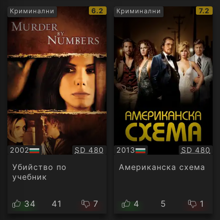
IMDb
IMDb
6.2
7.2
Криминални
Криминални
рейтинг:
рейти
Качество:
Качество
2002
SD 480
2013
SD 480
БГ
БГ
аудио
аудио
Убийство по
Американска схема
учебник
34
41
7
4
5
1