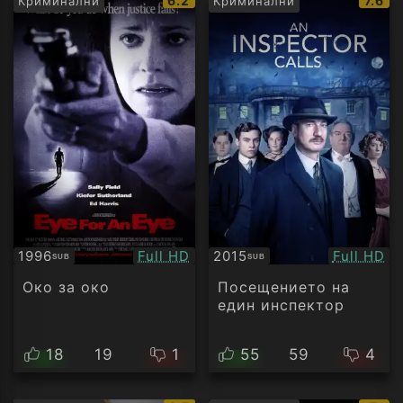
6.2
7.6
Криминални
Криминални
рейтинг:
рейти
Качество:
Качество
1996
Full HD
2015
Full HD
SUB
SUB
Субтитри
Субтитри
Око за око
Посещението на
един инспектор
18
19
1
55
59
4