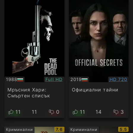
Качество:
Качество
1988
Full HD
2019
HD 720
БГ
БГ
аудио
аудио
Мръсния Хари:
Официални тайни
Смъртен списък
11
11
0
11
14
3
IMDb
IMDb
7.6
5.5
Криминални
Криминални