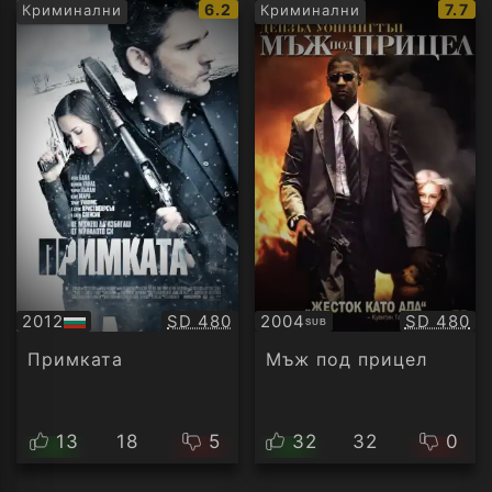
IMDb
IMDb
6.2
7.7
Криминални
Криминални
рейтинг:
рейт
Качество:
Качество
2012
SD 480
2004
SD 480
SUB
БГ
Субтитри
аудио
Примката
Мъж под прицел
13
18
5
32
32
0