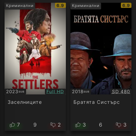
IMDb
IMDb
6.9
6.9
Криминални
Криминални
рейтинг:
рейти
Качество:
Качество
2023
Full HD
2018
SD 480
SUB
SUB
Субтитри
Субтитри
Заселниците
Братята Систърс
7
9
2
3
6
3