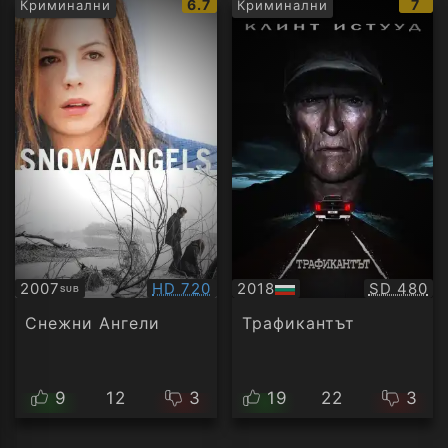
IMDb
IMD
6.7
7
Криминални
Криминални
рейтинг:
рейт
Качество:
Качество
2007
HD 720
2018
SD 480
SUB
Субтитри
БГ
аудио
Снежни Ангели
Трафикантът
9
12
3
19
22
3