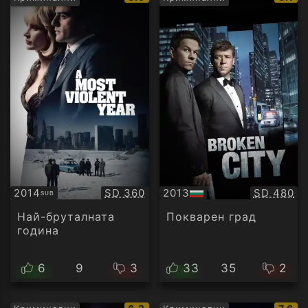
рейтинг:
рейти
Качество:
Качество
2014
SD 360
2013
SD 480
SUB
Субтитри
БГ
аудио
Най-бруталната
Покварен град
година
6
9
3
33
35
2
IMDb
IMDb