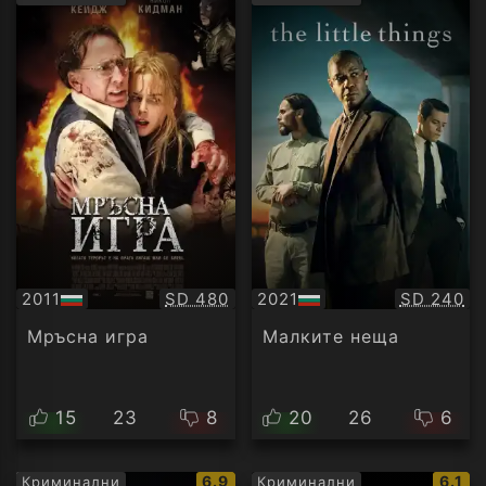
рейтинг:
рейти
Качество:
Качество
2011
SD 480
2021
SD 240
БГ
БГ
аудио
аудио
Мръсна игра
Малките неща
15
23
8
20
26
6
IMDb
IMDb
6.9
6.1
Криминални
Криминални