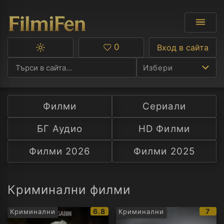
0
Вход в сайта
Превключване
Любими
между
Избери
тъмна
и
светла
тема
Филми
Сериали
Ф
БГ Аудио
HD Филми
С
Филми 2026
Филми 2025
А
Р
Криминални филми
C
IMDb
IMD
6.8
7
Криминални
Криминални
рейтинг:
рейт