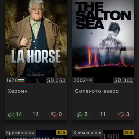
Качество:
Качество
1970
SD 360
2002
SD 360
SUB
БГ
Субтитри
аудио
Хероин
Соленото езеро
14
14
0
8
11
3
IMDb
IMDb
6.5
6.4
Криминални
Криминални
рейтинг:
рейти