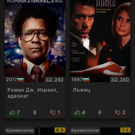
Качество:
Качество
2017
SD 360
1997
SD 360
БГ
БГ
аудио
аудио
Роман Дж. Израел,
Лъжец
адвокат
7
8
1
4
6
2
IMDb
IMDb
6.3
7.3
Криминални
Криминални
рейтинг:
рейти