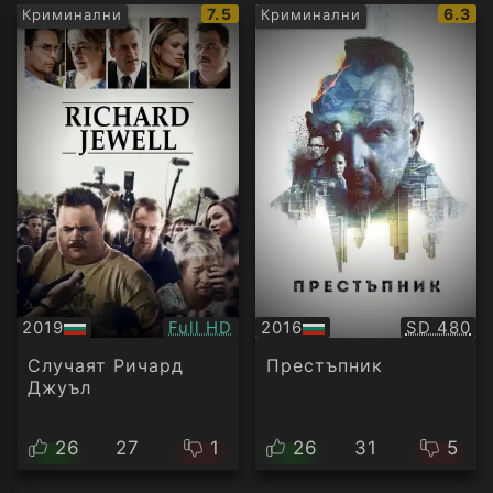
IMDb
IMDb
7.5
6.3
Криминални
Криминални
рейтинг:
рейти
Качество:
Качество
2019
Full HD
2016
SD 480
БГ
БГ
аудио
аудио
Случаят Ричард
Престъпник
Джуъл
26
27
1
26
31
5