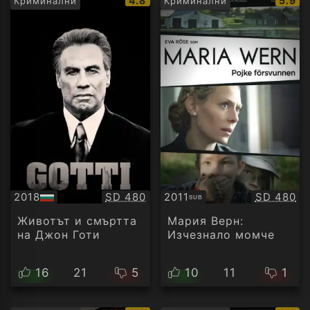
4.8
5.9
Криминални
Криминални
рейтинг:
рейти
Качество:
Качество
2018
SD 480
2011
SD 480
SUB
БГ
Субтитри
аудио
Животът и смъртта
Мария Верн:
на Джон Готи
Изчезнало момче
16
21
5
10
11
1