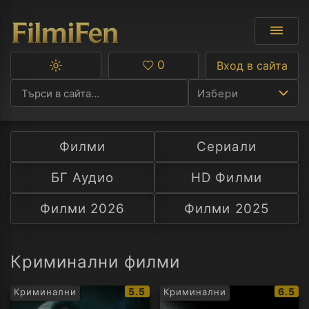
0
Вход в сайта
Превключване
Любими
между
Избери
тъмна
и
светла
тема
Филми
Сериали
Ф
БГ Аудио
HD Филми
С
Филми 2026
Филми 2025
А
Р
Криминални филми
C
IMDb
IMDb
5.5
6.5
Криминални
Криминални
рейтинг:
рейти