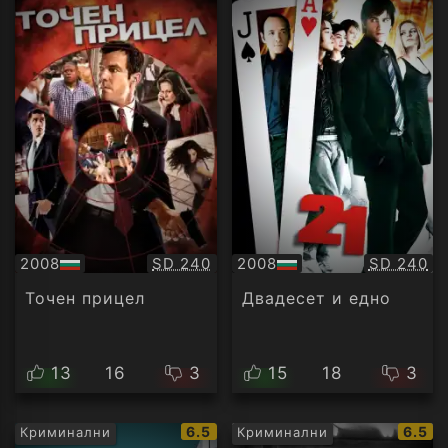
Качество:
Качество
2008
SD 240
2008
SD 240
БГ
БГ
аудио
аудио
Точен прицел
Двадесет и едно
13
16
3
15
18
3
IMDb
IMDb
6.5
6.5
Криминални
Криминални
рейтинг:
рейти