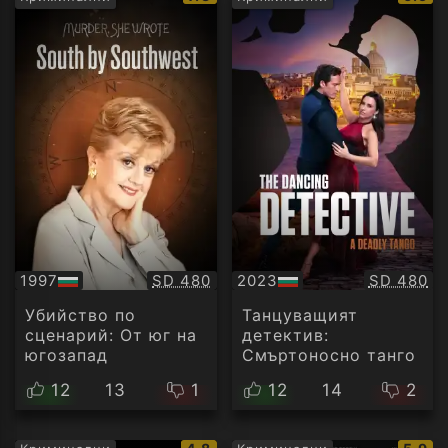
рейтинг:
рейти
Качество:
Качество
1997
SD 480
2023
SD 480
БГ
БГ
аудио
аудио
Убийство по
Танцуващият
сценарий: От юг на
детектив:
югозапад
Смъртоносно танго
12
13
1
12
14
2
IMDb
IMDb