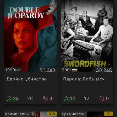
Качество:
Качество
1999
SD 240
2001
SD 240
SUB
Субтитри
БГ
аудио
Двойно убийство
Парола: Риба-меч
23
26
3
12
12
0
IMDb
IMD
6.8
7
Криминални
Криминални