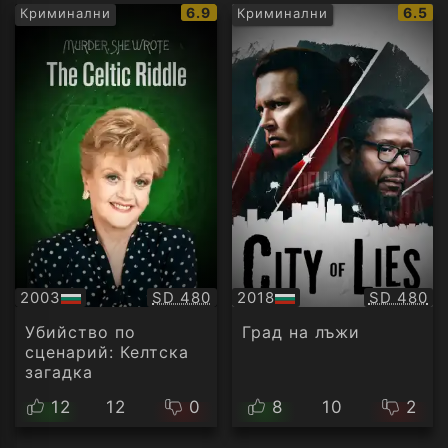
IMDb
IMDb
6.9
6.5
Криминални
Криминални
рейтинг:
рейти
Качество:
Качество
2003
SD 480
2018
SD 480
БГ
БГ
аудио
аудио
Убийство по
Град на лъжи
сценарий: Келтска
загадка
12
12
0
8
10
2