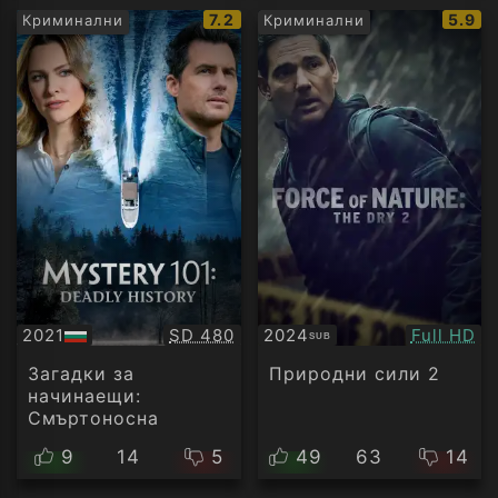
IMDb
IMDb
7.2
5.9
Криминални
Криминални
рейтинг:
рейти
Качество:
Качество
2021
SD 480
2024
Full HD
SUB
БГ
Субтитри
аудио
Загадки за
Природни сили 2
начинаещи:
Смъртоносна
история
9
14
5
49
63
14