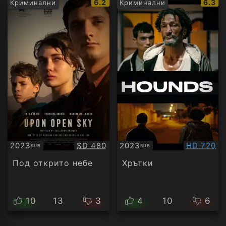
IMDb
IMDb
6.2
6.3
Криминални
Криминални
рейтинг:
рейти
Качество:
Качество
2023
SD 480
2023
HD 720
SUB
SUB
Субтитри
Субтитри
Под открито небе
Хрътки
10
13
3
4
10
6