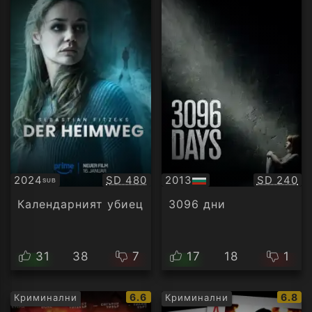
Качество:
Качество
2024
SD 480
2013
SD 240
SUB
Субтитри
БГ
аудио
Календарният убиец
3096 дни
31
38
7
17
18
1
IMDb
IMDb
6.6
6.8
Криминални
Криминални
рейтинг:
рейти