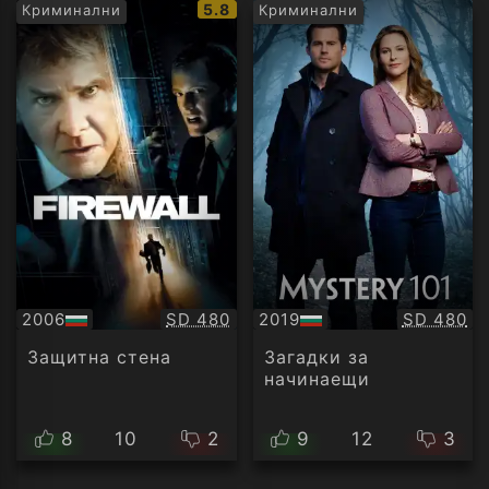
IMDb
5.8
Криминални
Криминални
рейтинг:
Качество:
Качество
2006
SD 480
2019
SD 480
БГ
БГ
аудио
аудио
Защитна стена
Загадки за
начинаещи
8
10
2
9
12
3