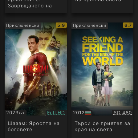
Завръщането на
краля
IMDb
IMDb
5.9
6.7
Приключенски
Приключенски
рейтинг:
рейти
Качество:
Качество
2023
Full HD
2012
SD 480
SUB
Субтитри
БГ
аудио
Шазам: Яростта на
Търси се приятел за
боговете
края на света