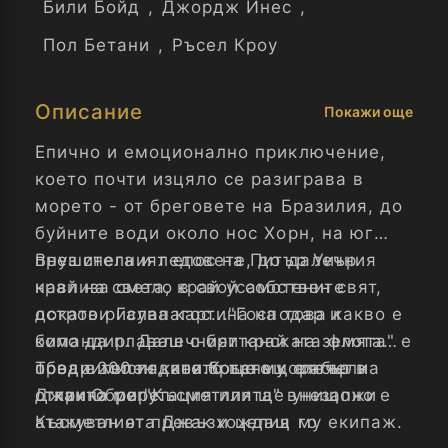
Били Бойд
,
Джордж Инес
,
Пол Бетани
,
Ръсел Кроу
Описание
Покажи още
Епично и емоционално приключение,
което почти изцяло се разиграва в
морето - от бреговете на Бразилия, до
буйните води около нос Хорн, на юг
през снега и ледовете, до далечния
Внушителният епос на Питър Уиър
край на света, край усамотените
навлиза смело в свой собствен свят,
острови Галапагос..."Господар и
докато рисува картина на това какво е
командир: Далечният край на земята" е
било да плаваш с британската флота
ободрителен като бръснещ вятър в
преди 200 години.Когато корабът на
Това е мисия, която ще му спечели
открито море.
Джак Обри "Късметлията" внезапно е
отлична репутация или ще унищожи
атакуван от превъзхождащ го
Късметлията Джак и целия му екипаж.