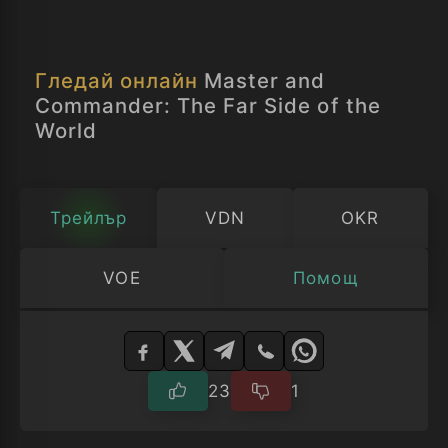
противник, въпреки сериозните щети и
множеството ранени моряци, Обри
вдига платна и се впуска в смело
Гледай онлайн
Master and
преследване на врага.
Commander: The Far Side of the
World
Трейлър
VDN
OKR
VOE
Помощ
Изберете
плейър
23
1