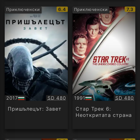
IMDb
IMDb
6.4
7.3
Приключенски
Приключенски
рейтинг:
рейти
Качество:
Качество
2017
SD 480
1991
SD 480
БГ
БГ
аудио
аудио
Пришълецът: Завет
Стар Трек 6:
Неоткритата страна