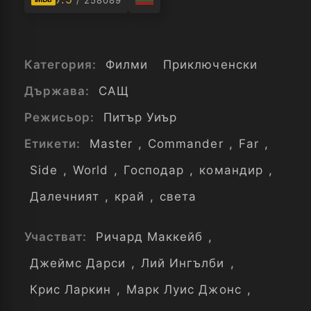
/ 258089
Категория:
Филми
Приключенски
Държава:
САЩ
Режисьор:
Питър Уиър
Етикети:
Master
,
Commander
,
Far
,
Side
,
World
,
Господар
,
командир
,
Далечният
,
край
,
света
Участват:
Ричард Маккейб
,
Джеймс Дарси
,
Лий Ингълби
,
Крис Ларкин
,
Марк Луис Джонс
,