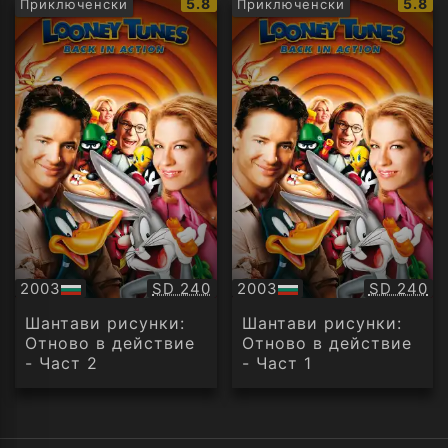
IMDb
IMDb
5.8
5.8
Приключенски
Приключенски
рейтинг:
рейти
Качество:
Качество
2003
SD 240
2003
SD 240
БГ
БГ
аудио
аудио
Шантави рисунки:
Шантави рисунки:
Отново в действие
Отново в действие
- Част 2
- Част 1