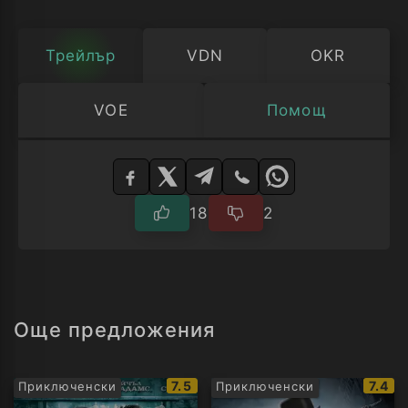
Трейлър
VDN
OKR
VOE
Помощ
Изберете
плейър
18
2
Още предложения
IMDb
IMDb
7.5
7.4
Приключенски
Приключенски
рейтинг:
рейти