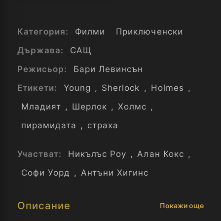
Категория:
Филми
Приключенски
Държава:
САЩ
Режисьор:
Бари Левинсън
Етикети:
Young
,
Sherlock
,
Holmes
,
Младият
,
Шерлок
,
Холмс
,
пирамидата
,
страха
Участват:
Никълъс Роу
,
Алан Кокс
,
Софи Уорд
,
Антъни Хигинс
Описание
Покажи още