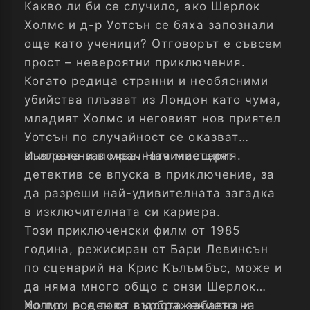
Какво ли би се случило, ако Шерлок
Холмс и д-р Уотсън се бяха запознали
още като ученици? Отговорът е съвсем
прост – невероятни приключения.
Когато редица странни и необясними
убийства плъзват из Лондон като чума,
младият Холмс и неговият нов приятел
Уотсън по случайност се оказват
въвлечени в мрачната мистерия.
И играта започва. Начинаещият
детектив се впуска в приключение, за
да разреши най-удивителната загадка
в изключителната си кариера.
Този приключенски филм от 1985
година, режисиран от Бари Левинсън
по сценарий на Крис Кълъмбъс, може и
да няма много общо с онзи Шерлок
Холмс, роден от въображението на
Но при все това е доста забавна и