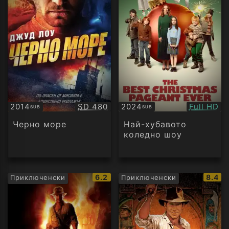
Качество:
Качество
2014
SD 480
2024
Full HD
SUB
SUB
Субтитри
Субтитри
Черно море
Най-хубавото
коледно шоу
IMDb
IMDb
6.2
8.4
Приключенски
Приключенски
рейтинг:
рейти