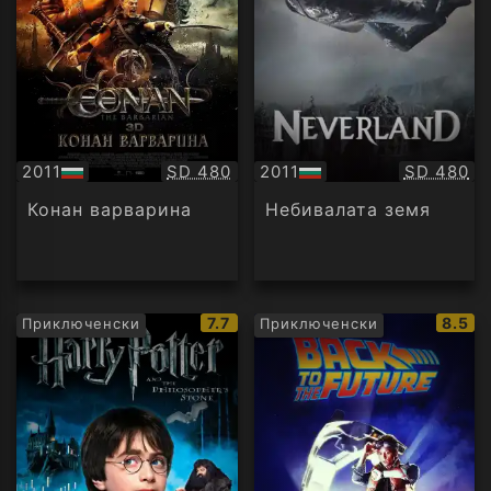
Качество:
Качество
2011
SD 480
2011
SD 480
БГ
БГ
аудио
аудио
Конан варварина
Небивалата земя
IMDb
IMDb
7.7
8.5
Приключенски
Приключенски
рейтинг:
рейти