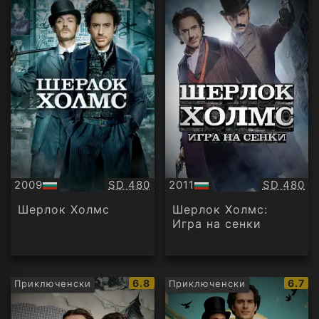
Качество:
Качество
2009
SD 480
2011
SD 480
БГ
БГ
аудио
аудио
Шерлок Холмс
Шерлок Холмс:
Игра на сенки
IMDb
IMDb
6.8
6.7
Приключенски
Приключенски
рейтинг:
рейти