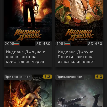
Качество:
Качество
2008
SD 480
1981
SD 480
БГ
БГ
аудио
аудио
Индиана Джоунс и
Индиана Джоунс:
кралството на
Похитителите на
кристалния череп
изчезналия кивот
IMDb
IMDb
5.2
6.3
Приключенски
Приключенски
рейтинг:
рейти