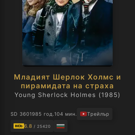
Младият Шерлок Холмс и
пирамидата на страха
Young Sherlock Holmes (1985)
SD 360
1985 год.
104 мин.
Трейлър
6.8
/ 25420
IMDb