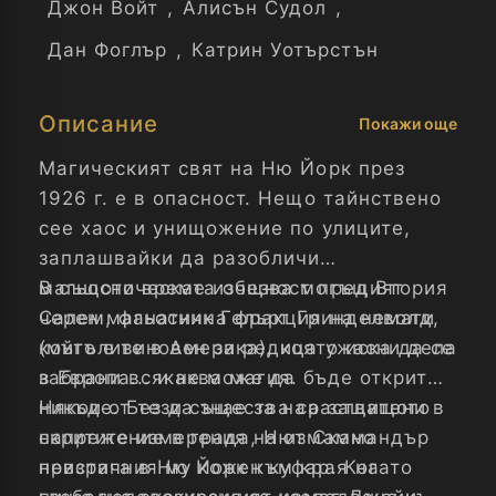
Джон Войт
,
Алисън Судол
,
Дан Фоглър
,
Катрин Уотърстън
Описание
Покажи още
Магическият свят на Ню Йорк през
1926 г. е в опасност. Нещо тайнствено
сее хаос и унищожение по улиците,
заплашвайки да разобличи
магьосническата общност пред Втория
В същото време изчезва могъщият
Салем, фанатична фракция на немаги
черен магьосник Гелърт Гринделволд,
(мъгълите в Америка), която иска да се
който е виновен за редица ужасни дела
забрани всякаква магия.
в Европа... и не може да бъде открит
никъде. Без да знае за нарастващото
Някои от тези същества са защитени в
напрежение в града, Нют Скамандър
скритите измерения на измамно
пристига в Ню Йорк към края на
невзрачния му кожен куфар. Когато