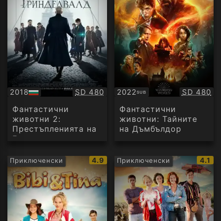
Качество:
Качество
2018
SD 480
2022
SD 480
SUB
БГ
Субтитри
аудио
Фантастични
Фантастични
животни 2:
животни: Тайните
Престъпленията на
на Дъмбълдор
Гринделвалд
IMDb
IMDb
4.9
4.1
Приключенски
Приключенски
рейтинг:
рейти