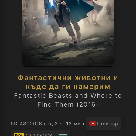
Фантастични животни и
къде да ги намерим
Fantastic Beasts and Where to
Find Them (2016)
SD 480
2016 год.
2 ч. 12 мин.
Трейлър
7.2
IMDb