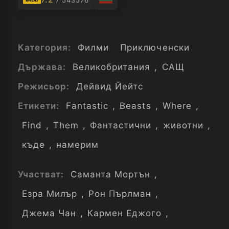
/ 543576
Категория:
Филми
Приключенски
Държава:
Великобритания
,
САЩ
Режисьор:
Дейвид Йейтс
Етикети:
Fantastic
,
Beasts
,
Where
,
Find
,
Them
,
Фантастични
,
животни
,
къде
,
намерим
Участват:
Саманта Мортън
,
Езра Милър
,
Рон Пърлман
,
Джема Чан
,
Кармен Еджого
,