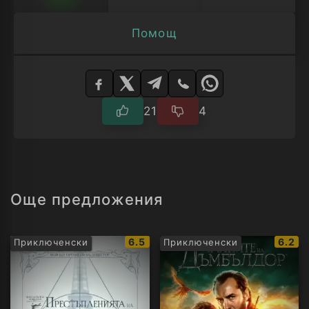
Помощ
Изберете
плейър
21
4
Още предложения
IMDb
IMDb
6.5
6.2
Приключенски
Приключенски
рейтинг:
рейти