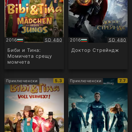
Качество:
Качество
2016
SD 480
2016
SD 480
БГ
БГ
аудио
аудио
Биби и Тина:
Доктор Стрейндж
Момичета срещу
момчета
IMDb
IMDb
5.3
7.7
Приключенски
Приключенски
рейтинг:
рейт