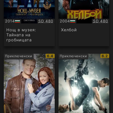
Качество:
Качество
2014
SD 480
2004
SD 480
БГ
БГ
аудио
аудио
Нощ в музея:
Хелбой
Тайната на
гробницата
IMDb
IMDb
6.4
6.2
Приключенски
Приключенски
рейтинг:
рейти