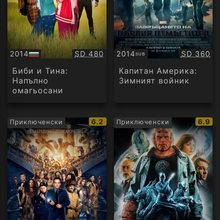
Качество:
Качество
2014
SD 480
2014
SD 360
SUB
БГ
Субтитри
аудио
Биби и Тина:
Капитан Америка:
Напълно
Зимният войник
омагьосани
IMDb
IMDb
6.2
6.9
Приключенски
Приключенски
рейтинг:
рейти