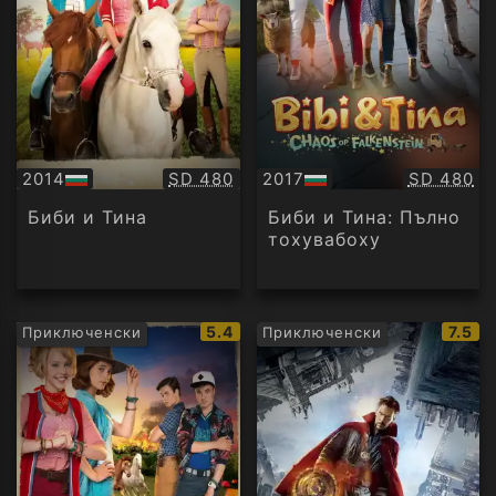
Качество:
Качество
2014
SD 480
2017
SD 480
БГ
БГ
аудио
аудио
Биби и Тина
Биби и Тина: Пълно
тохувабоху
IMDb
IMDb
5.4
7.5
Приключенски
Приключенски
рейтинг:
рейти