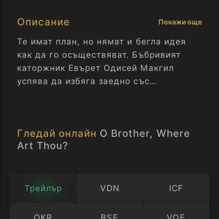
Описание
Покажи още
Те имат план, но нямат и бегла идея
как да го осъществяват. Бъбривият
каторжник Евърет Одисей Макгил
успява да избяга заедно със
затворниците Пийт и Делмар.
Те разполагат само с четири дни, за да
Гледай онлайн
O Brother, Where
се доберат до колибата на Евърет в
Art Thou?
залив по течението на Мисисипи,
където да си разделят милион и двеста
хиляди долара, преди земята да бъде
наводнена заради строеж на язовир.
Трейлър
VDN
ICF
Но пътят им е изпълнен със странни
пречки, а демоничният шериф Кули е
OKR
BSE
VOE