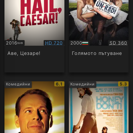
Качество:
Качество
2016
HD 720
2000
SD 360
SUB
Субтитри
БГ
аудио
Аве, Цезаре!
Голямото пътуване
IMDb
IMDb
6.1
5.3
Комедийни
Комедийни
рейтинг:
рейти