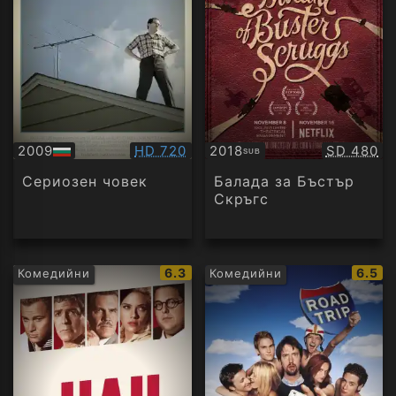
Качество:
Качество
2009
HD 720
2018
SD 480
SUB
БГ
Субтитри
аудио
Сериозен човек
Балада за Бъстър
Скръгс
IMDb
IMDb
6.3
6.5
Комедийни
Комедийни
рейтинг:
рейти