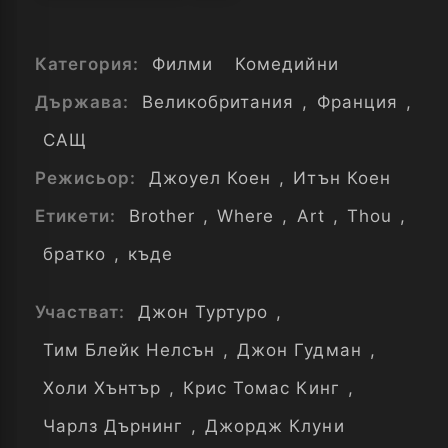
Категория:
Филми
Комедийни
Държава:
Великобритания
,
Франция
,
САЩ
Режисьор:
Джоуел Коен
,
Итън Коен
Етикети:
Brother
,
Where
,
Art
,
Thou
,
братко
,
къде
Участват:
Джон Туртуро
,
Тим Блейк Нелсън
,
Джон Гудман
,
Холи Хънтър
,
Крис Томас Кинг
,
Чарлз Дърнинг
,
Джордж Клуни