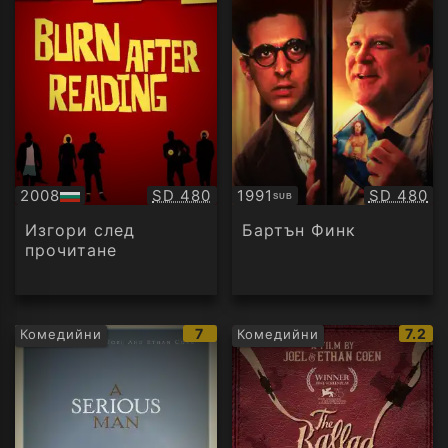
Качество:
Качество
2008
SD 480
1991
SD 480
SUB
БГ
Субтитри
аудио
Изгори след
Бартън Финк
прочитане
IMDb
IMDb
7
7.2
Комедийни
Комедийни
рейтинг:
рейти