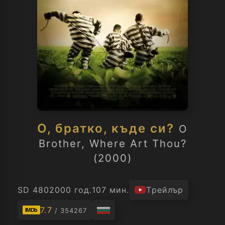
О, братко, къде си?
O
Brother, Where Art Thou?
(2000)
SD 480
2000 год.
107 мин.
Трейлър
7.7
/ 354267
IMDb