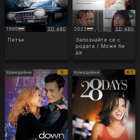
Качество:
Качество
1995
SD 480
2023
SD 480
БГ
БГ
аудио
аудио
Петък
Запознайте се с
родата / Може би
да
IMDb
IMDb
5
6.1
Комедийни
Комедийни
рейтинг:
рейти