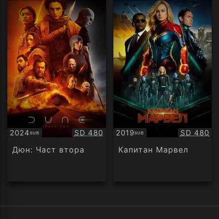
рейтинг:
рейти
Качество:
Качество
2024
SD 480
2019
SD 480
SUB
SUB
Субтитри
Субтитри
Дюн: Част втора
Капитан Марвел