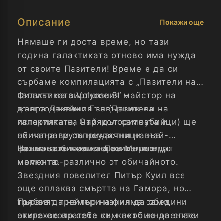
Описание
Покажи още
Нямаше ги доста време, но тази
година галактиката отново има нужда
от своите Пазители! Време е да си
сърбаме компилацията с „Пазители на
галактиката Volume 3“ –
Филмът на виртуозния майстор на
дългоочаквания завършек на
жанра Джеймс Гън (Пазители на
историята на най-колоритната и
галактиката, Отрядът самоубийци) ще
обичана група неудачници във
ни направи съпричастни на най-
филмовата вселена на Марвел.
важната мисия на Пазителите до
Нашите обичани герои изглеждат
момента.
малко по-различно от обичайното.
Звездния повелител Питър Куил все
още оплаква смъртта на Гамора, но
трябва да намери начин да обедини
Първият трейлър на филма само
екипа около себе си, както за да спаси
открехва вратата към необикновените