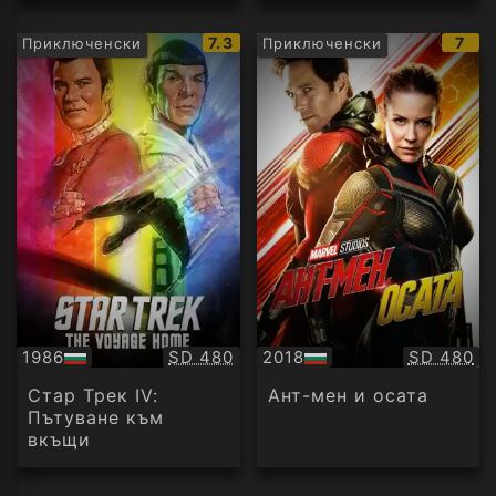
IMDb
IMD
7.3
7
Приключенски
Приключенски
рейтинг:
рейт
Качество:
Качество
1986
SD 480
2018
SD 480
БГ
БГ
аудио
аудио
Стар Трек IV:
Ант-мен и осата
Пътуване към
вкъщи