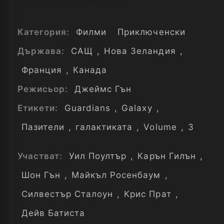
Категория:
Филми
Приключенски
Държава:
САЩ
,
Нова Зеландия
,
Франция
,
Канада
Режисьор:
Джеймс Гън
Етикети:
Guardians
,
Galaxy
,
Пазители
,
галактиката
,
Volume
,
3
Участват:
Уил Поултър
,
Карън Гилън
,
Шон Гън
,
Майкъл Росенбаум
,
Силвестър Сталоун
,
Крис Прат
,
Дейв Батиста