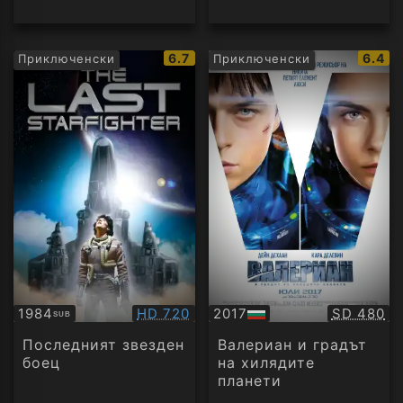
IMDb
IMDb
6.7
6.4
Приключенски
Приключенски
рейтинг:
рейти
Качество:
Качество
1984
HD 720
2017
SD 480
SUB
Субтитри
БГ
аудио
Последният звезден
Валериан и градът
боец
на хилядите
планети