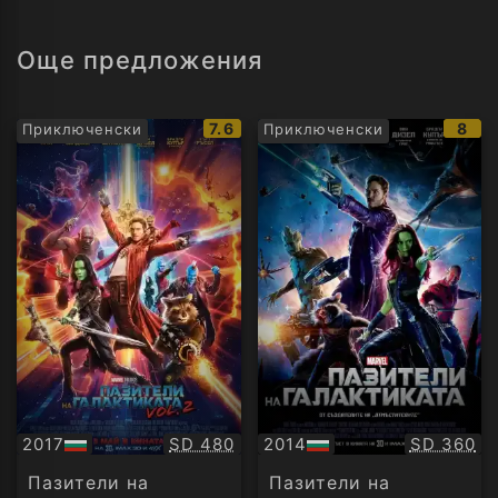
Още предложения
IMDb
IMD
7.6
8
Приключенски
Приключенски
рейтинг:
рейт
Качество:
Качество
2017
SD 480
2014
SD 360
БГ
БГ
аудио
аудио
Пазители на
Пазители на