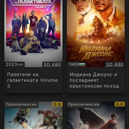
Качество:
Качество
2023
SD 480
1989
SD 480
SUB
Субтитри
БГ
аудио
Пазители на
Индиана Джоунс и
галактиката Volume
последният
3
кръстоносен поход
IMDb
IMDb
5.9
6.6
Приключенски
Приключенски
рейтинг:
рейти