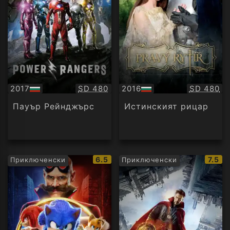
Качество:
Качество
2017
SD 480
2016
SD 480
БГ
БГ
аудио
аудио
Пауър Рейнджърс
Истинският рицар
IMDb
IMDb
6.5
7.5
Приключенски
Приключенски
рейтинг:
рейти