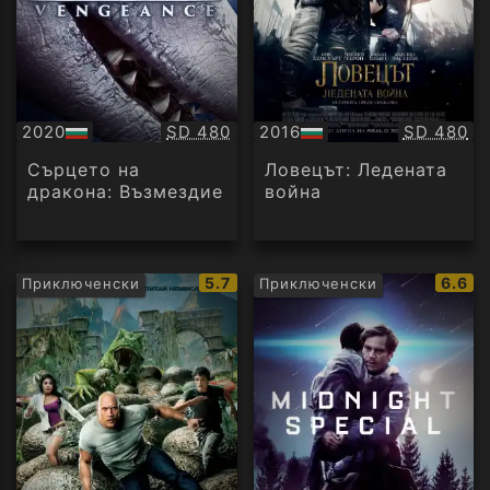
Качество:
Качество
2020
SD 480
2016
SD 480
БГ
БГ
аудио
аудио
Сърцето на
Ловецът: Ледената
дракона: Възмездие
война
IMDb
IMDb
5.7
6.6
Приключенски
Приключенски
рейтинг:
рейти