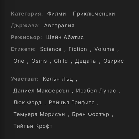
Категория:
Филми
Приключенски
Държава:
Австралия
Режисьор:
Шейн Абатис
Етикети:
Science
,
Fiction
,
Volume
,
One
,
Osiris
,
Child
,
Децата
,
Озирис
Участват:
Келън Лъц
,
Даниел Макферсън
,
Исабел Лукас
,
Люк Форд
,
Рейчъл Грифитс
,
Темуера Морисън
,
Брен Фостър
,
Тийгън Крофт