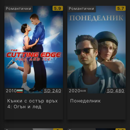
IMDb
IMDb
5.9
5.7
Романтични
Романтични
рейтинг:
рейти
Качество:
Качество
2010
SD 240
2020
SD 480
SUB
БГ
Субтитри
аудио
Кънки с остър връх
Понеделник
4: Огън и лед