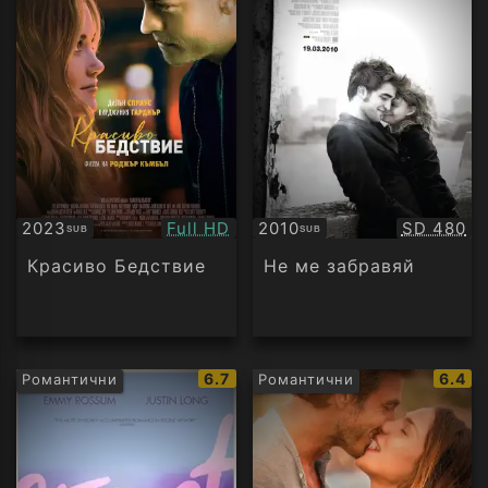
Качество:
Качество
2023
Full HD
2010
SD 480
SUB
SUB
Субтитри
Субтитри
Красиво Бедствие
Не ме забравяй
IMDb
IMDb
6.7
6.4
Романтични
Романтични
рейтинг:
рейти