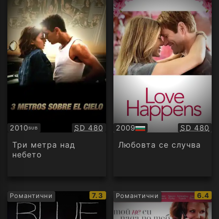
Качество:
Качество
2010
SD 480
2009
SD 480
SUB
Субтитри
БГ
аудио
Три метра над
Любовта се случва
небето
IMDb
IMDb
7.3
6.4
Романтични
Романтични
рейтинг:
рейти