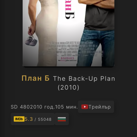
План Б
The Back-Up Plan
(2010)
SD 480
2010 год.
105 мин.
Трейлър
5.3
/ 55048
IMDb