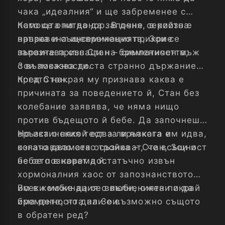
чака „идеалния“ и ще забременее с
помощта на донор. В деня, в който е
Като се опитва да започне сериозна
направена инсеминацията, Зои се
връзка и същевременно прикрие
запознава със Стан – симпатичен мъж
първите признаци на бременността,
с възможности.
Зои показва доста странно държание
пред Стан.
Когато накрая му признава каква е
причината за поведението й, Стан без
колебание заявява, че няма нищо
против бъдещото й бебе. Да започнеш
връзка с някой едва ли някога е
Но истинския тест за връзката им идва,
означавало секс тройка – Стан, Зои и
когато двамата осъзнават, че всъщност
бебето в корема й.
не се познават достатъчно извън
хормоналния хаос от запознанството
им в комбинация с вълненията покрай
Всеки може да се влюби, ожени и да
бременността на Зои.
има дете, но дали е възможно същото
в обратен ред?