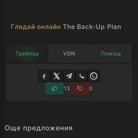
Гледай онлайн
The Back-Up Plan
Трейлър
VDN
Помощ
Изберете
плейър
13
0
Още предложения