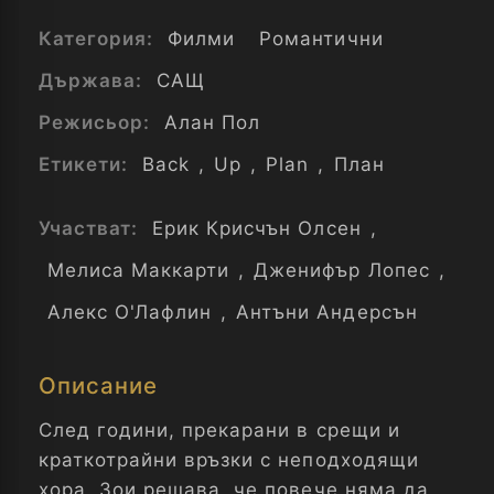
Категория:
Филми
Романтични
Държава:
САЩ
Режисьор:
Алан Пол
Етикети:
Back
,
Up
,
Plan
,
План
Участват:
Ерик Крисчън Олсен
,
Мелиса Маккарти
,
Дженифър Лопес
,
Алекс О'Лафлин
,
Антъни Андерсън
Описание
След години, прекарани в срещи и
краткотрайни връзки с неподходящи
хора, Зои решава, че повече няма да