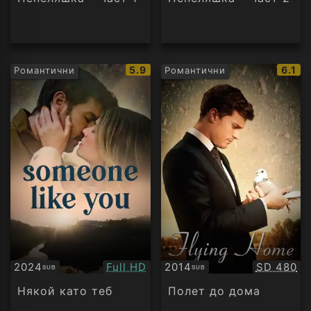
IMDb
IMDb
5.9
6.1
Романтични
Романтични
рейтинг:
рейти
Качество:
Качество
2024
Full HD
2014
SD 480
SUB
SUB
Субтитри
Субтитри
Някой като теб
Полет до дома