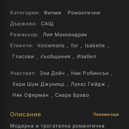
Категория:
Филми
Романтични
Държава:
САЩ
Режисьор:
Лия Маккендрик
Етикети:
Voicemails
,
for
,
Isabelle
,
Гласови
,
съобщения
,
Изабел
Участват:
Зои Дойч
,
Ник Робинсън
,
Хари Шум Джуниър
,
Лукас Гейдж
,
Ник Оферман
,
Сиара Браво
Описание
Покажи още
Модерна и трогателна романтична