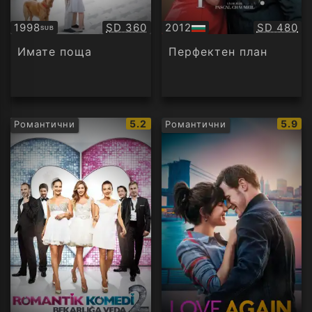
Качество:
Качество
1998
SD 360
2012
SD 480
SUB
Субтитри
БГ
аудио
Имате поща
Перфектен план
IMDb
IMDb
5.2
5.9
Романтични
Романтични
рейтинг:
рейти