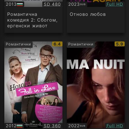
Качество:
Качество
2013
SD 480
2023
Full HD
SUB
БГ
Субтитри
аудио
Романтична
Отново любов
комедия 2: Сбогом,
ергенски живот
IMDb
IMDb
6.4
5.9
Романтични
Романтични
рейтинг:
рейти
Качество:
Качество
2012
SD 360
2022
Full HD
SUB
БГ
Субтитри