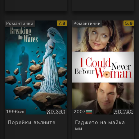
IMDb
IMDb
7.8
5.9
Романтични
Романтични
рейтинг:
рейти
Качество:
Качество
1996
SD 360
2007
SD 240
SUB
Субтитри
БГ
аудио
Порейки вълните
Гаджето на майка
ми