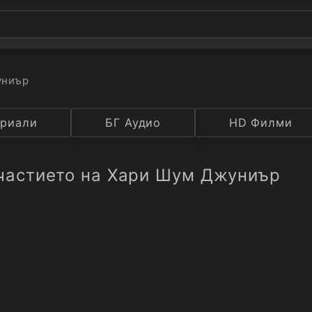
униър
а
риали
Година
БГ Аудио
IMDB
HD Филми
Рейтинг
участието на Хари Шум Джуниър