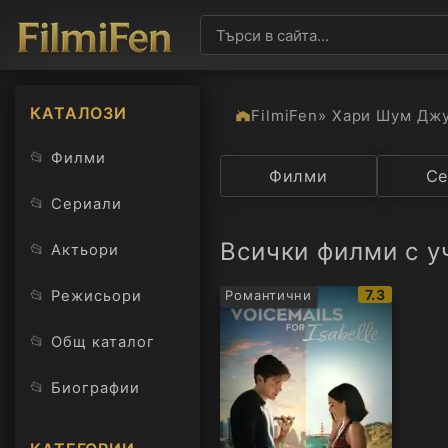
КАТАЛОЗИ
FilmiFen
» Хари Шум Дж
📂
Филми
Категория
Филми
Държав
Се
📂
Сериали
Всички филми с 
📂
Актьори
IMDb
📂
7.3
Режисьори
Романтични
рейтинг:
📂
Общ каталог
📂
Биографии