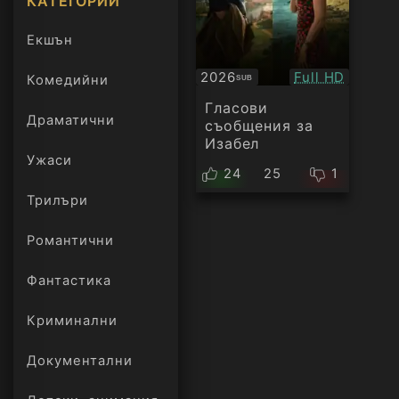
КАТЕГОРИИ
Екшън
Качество:
2026
Full HD
Комедийни
SUB
Субтитри
Гласови
Драматични
съобщения за
Изабел
Ужаси
24
25
1
Трилъри
онлайн
Романтични
Фантастика
Криминални
Документални