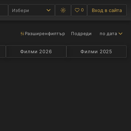
0
Вход в сайта
Избери
Превключване
Любими
между
тъмна
и
светла
Разширен
филтър
Подреди
по дата
Ф
тема
С
Филми 2026
Селекция
Превод
Филми 2025
Актьор
А
Р
C