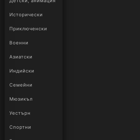
Детски, анимация
Исторически
Приключенски
Военни
Азиатски
Индийски
Семейни
Мюзикъл
Уестърн
Спортни