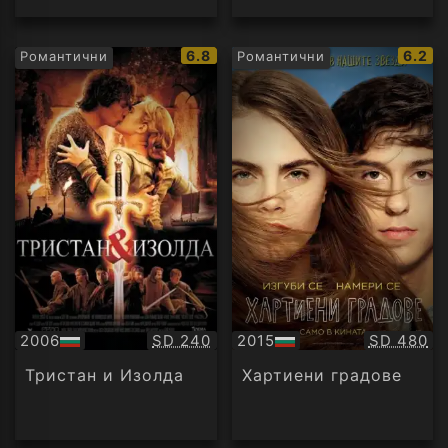
IMDb
IMDb
6.8
6.2
Романтични
Романтични
рейтинг:
рейти
Качество:
Качество
2006
SD 240
2015
SD 480
БГ
БГ
аудио
аудио
Тристан и Изолда
Хартиени градове