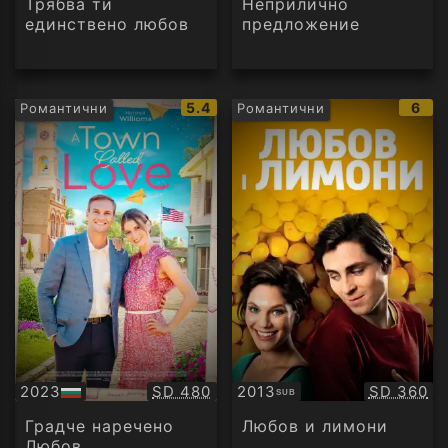
Трябва ти
Неприлично
единствено любов
предложение
IMDb
IMD
5.4
6
Романтични
Романтични
рейтинг:
рейт
Качество:
Качество
2023
SD 480
2013
SD 360
SUB
БГ
Субтитри
аудио
Градче наречено
Любов и лимони
Любов