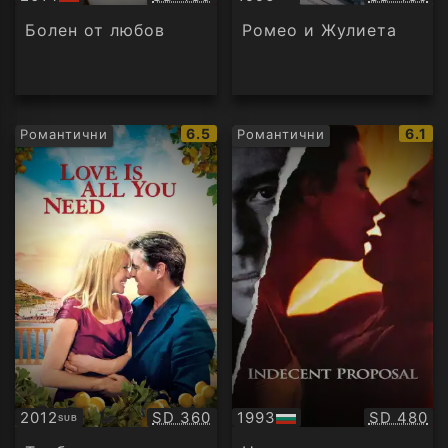
БГ
Субтитри
аудио
Болен от любов
Ромео и Жулиета
IMDb
IMDb
6.5
6.1
Романтични
Романтични
рейтинг:
рейти
Качество:
Качество
2012
SD 360
1993
SD 480
SUB
Субтитри
БГ
аудио