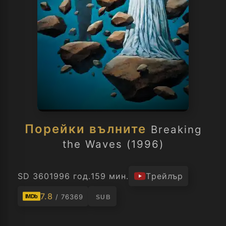
Порейки вълните
Breaking
the Waves (1996)
SD 360
1996 год.
159 мин.
Трейлър
7.8
/ 76369
IMDb
SUB