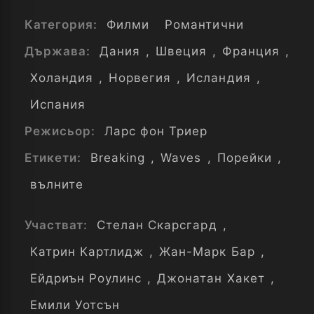
Категория:
Филми
Романтични
Държава:
Дания
,
Швеция
,
Франция
,
Холандия
,
Норвегия
,
Исландия
,
Испания
Режисьор:
Ларс фон Триер
Етикети:
Breaking
,
Waves
,
Порейки
,
вълните
Участват:
Стелан Скарсгард
,
Катрин Картлидж
,
Жан-Марк Бар
,
Ейдриън Роулинс
,
Джонатан Хакет
,
Емили Уотсън