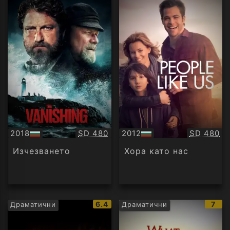
Качество:
Качество
2018
SD 480
2012
SD 480
БГ
БГ
аудио
аудио
Изчезването
Хора като нас
IMDb
IMD
6.4
7
Драматични
Драматични
рейтинг:
рейт