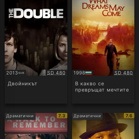
Качество:
Качество
2013
SD 480
1998
SD 480
SUB
Субтитри
БГ
аудио
Двойникът
В какво се
превръщат мечтите
IMDb
IMDb
7.3
7.6
Драматични
Драматични
рейтинг:
рейти