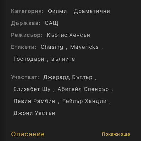
Категория:
Филми
Драматични
Държава:
САЩ
Режисьор:
Къртис Хенсън
Етикети:
Chasing
,
Mavericks
,
Господари
,
вълните
Участват:
Джерард Бътлър
,
Елизабет Шу
,
Абигейл Спенсър
,
Левин Рамбин
,
Тейлър Хандли
,
Джони Уестън
Описание
Покажи още