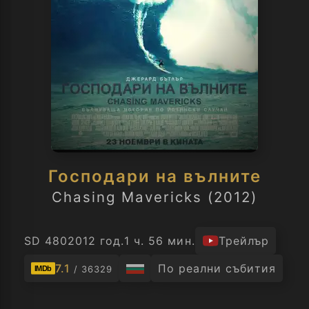
Господари на вълните
Chasing Mavericks (2012)
SD 480
2012 год.
1 ч. 56 мин.
Трейлър
7.1
По реални събития
/ 36329
IMDb