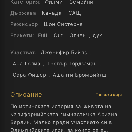
Категория:
Филми
Семейни
Държава:
Канада
,
САЩ
Режисьор:
Шон Систерна
Етикети:
Full
,
Out
,
Огнен
,
дух
Участват:
Дженифър Бийлс
,
Ана Голиа
,
Тревър Торджман
,
Сара Фишер
,
Ашанти Бромфийлд
Описание
Покажи още
По истинската история за живота на
Калифорнийската гимнастичка Ариана
Берлин. Малко преди участието си в
Олимпийските игри, за които се е