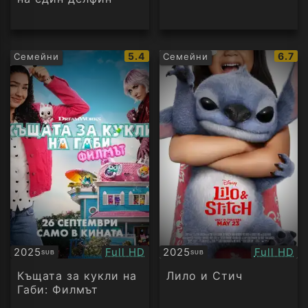
IMDb
IMDb
5.4
6.7
Семейни
Семейни
рейтинг:
рейти
Качество:
Качество
2025
Full HD
2025
Full HD
SUB
SUB
Субтитри
Субтитри
Къщата за кукли на
Лило и Стич
Габи: Филмът