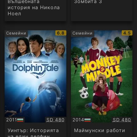
Вълшебната
Зомбита 3
история на Никола
Ноел
IMDb
IMDb
6.8
4.5
Семейни
Семейни
рейтинг:
рейти
Качество:
Качество
2011
SD 480
2014
SD 480
БГ
БГ
аудио
аудио
Уинтър: Историята
Маймунски работи
на един делфин