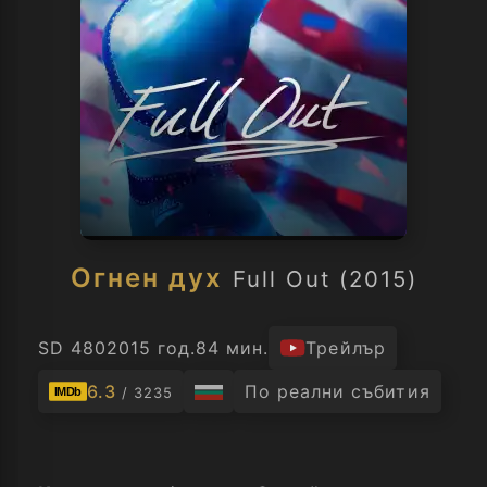
Огнен дух
Full Out (2015)
SD 480
2015 год.
84 мин.
Трейлър
6.3
По реални събития
/ 3235
IMDb