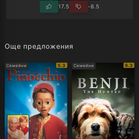
17.5
-8.5
Още предложения
IMDb
IMDb
5.3
6.3
Семейни
Семейни
рейтинг:
рейти