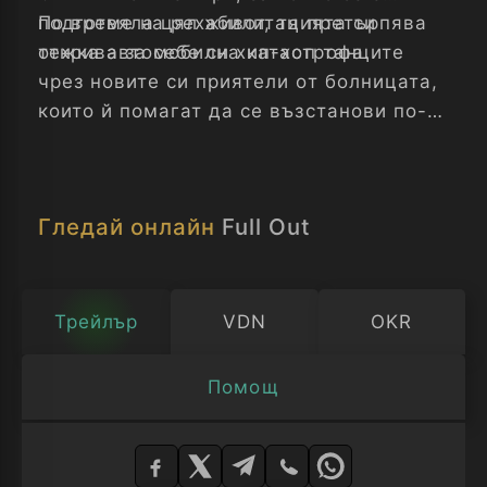
подготвяла цял живот, тя претърпява
По време на рехабилитацията си
тежка автомобилна катастрофа.
открива за себе си хип-хоп танците
чрез новите си приятели от болницата,
които й помагат да се възстанови по-
бързо. Вдъхновяваща история за
упоритостта, доверието и смелостта,
които правят постигането на
Гледай онлайн
Full Out
невъзможните неща в живота.
Трейлър
VDN
OKR
Помощ
Изберете
плейър