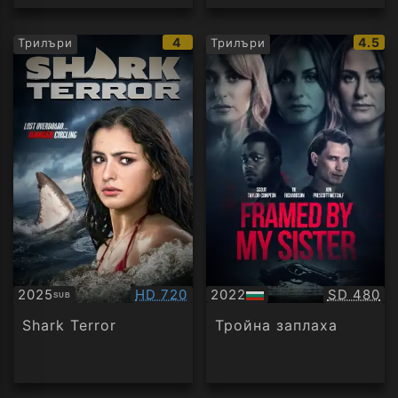
IMDb
IMDb
4
4.5
Трилъри
Трилъри
рейтинг:
рейти
Качество:
Качество
2025
HD 720
2022
SD 480
SUB
Субтитри
БГ
аудио
Shark Terror
Тройна заплаха