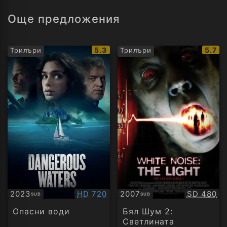
Още предложения
IMDb
IMDb
5.3
5.7
Трилъри
Трилъри
рейтинг:
рейти
Качество:
Качество
2023
HD 720
2007
SD 480
SUB
SUB
Субтитри
Субтитри
Опасни води
Бял Шум 2:
Светлината