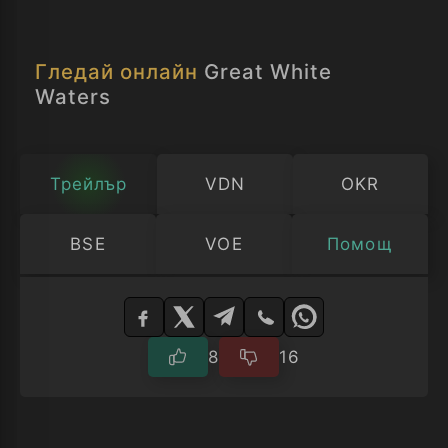
вземе плячката.
Гледай онлайн
Great White
Waters
Трейлър
VDN
OKR
BSE
VOE
Помощ
Изберете
плейър
8
16