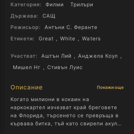
Категория:
Филми
Трилъри
Държава:
САЩ
Режисьор:
Антъни С. Феранте
Етикети:
Great
,
White
,
Waters
Участват:
Аштън Лий
,
Анджела Коул
,
Мишел Нг
,
Стивън Луис
Описание
Покажи още
Когато милиони в кокаин на
наркокартел изчезват край бреговете
на Флорида, търсенето се превръща в
кървава битка, тъй като свирепи акули
нападат всеки, който се осмели да