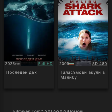
Качество:
Качество
2025
Full HD
2009
SD 480
SUB
Субтитри
БГ
аудио
Последен дъх
Таласъмови акули в
Малибу
FilmiFen.com™ 2012-2026
Помощ