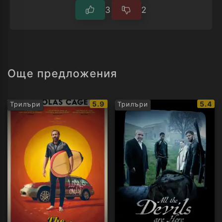
3
2
Още предложения
IMDb
IMDb
5.9
5.4
Трилъри
Трилъри
рейтинг:
рейти