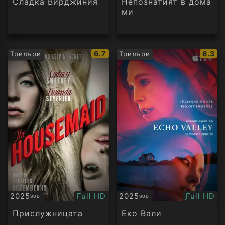
Сладка Вирджиния
Непознатият в дома
ми
IMDb
IMDb
6.7
6.3
Трилъри
Трилъри
рейтинг:
рейти
Качество:
Качество
2025
Full HD
2025
Full HD
SUB
SUB
Субтитри
Субтитри
Прислужницата
Еко Вали