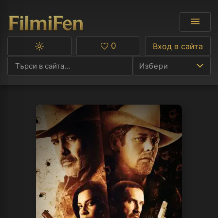
0
Вход в сайта
Превключване
Любими
между
Избери
тъмна
и
светла
тема
Ф
С
А
Р
C