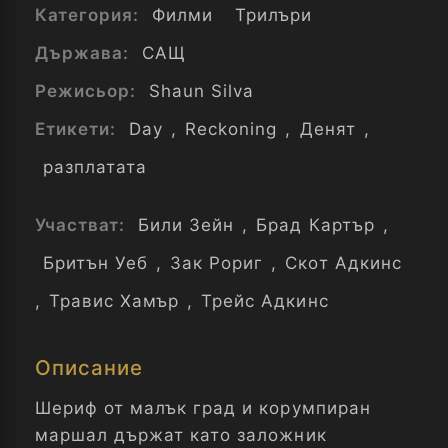
Категория:
Филми
Трилъри
Държава:
САЩ
Режисьор:
Shaun Silva
Етикети:
Day
,
Reckoning
,
Денят
,
разплатата
Участват:
Били Зейн
,
Брад Картър
,
Бритън Уеб
,
Зак Рориг
,
Скот Адкинс
,
Травис Хамър
,
Трейс Адкинс
Описание
Шериф от малък град и корумпиран
маршал държат като заложник