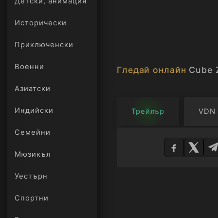
Детски, анимация
Исторически
Приключенски
Военни
Гледай онлайн
Cube 
Азиатски
Индийски
Трейлър
VDN
Изберете
Семейни
плейър
Мюзикъл
Уестърн
Спортни