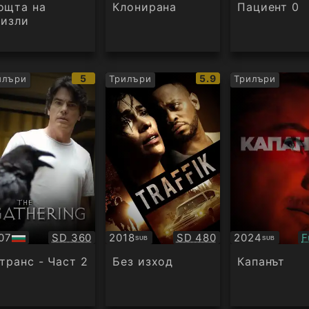
ощта на
Клонирана
Пациент 0
ризли
IMDb
IMDb
5
5.9
илъри
Трилъри
Трилъри
:
рейтинг:
рейтинг:
Качество:
Качество:
К
07
SD 360
2018
SD 480
2024
F
SUB
SUB
Субтитри
Субтитри
дио
 транс - Част 2
Без изход
Капанът