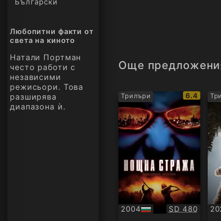
Български
Любопитни факти от
света на киното
Натали Портман
Още предложени
често работи с
независими
режисьори. Това
IMDb
6.4
разширява
Трилъри
Тр
рейтинг:
диапазона ѝ.
Качество:
2004
SD 480
20
БГ
Су