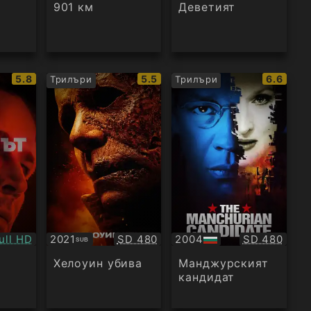
аудио
901 км
Деветият
IMDb
IMDb
IMDb
5.8
5.5
6.6
Трилъри
Трилъри
рейтинг:
рейтинг:
рейтинг
ачество:
Качество:
Качество:
ull HD
2021
SD 480
2004
SD 480
SUB
Субтитри
БГ
аудио
Хелоуин убива
Манджурският
кандидат