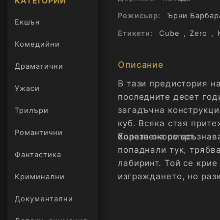
КАТЕГОРИИ
Режисьор:
Ърни Барбар
Екшън
Етикети:
Cube
,
Zero
,
Комедийни
Описание
Драматични
В тази предистория н
Ужаси
последните десет годи
загадъчна конструкци
Трилъри
онлайн
куб. Всяка стая прите
Романтични
болезнена смърт.
Хората скоро осъзнава
попаднали тук, трябв
Фантастика
лабиринт. Той се крие
изграждането, но раз
Криминални
е гарантирана.
Документални