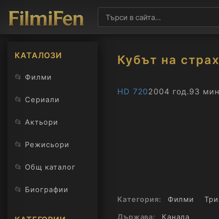
КАТАЛОЗИ
Кубът на стра
📂
Филми
HD 720
2004 год.
93 мин
📂
Сериали
📂
Актьори
📂
Режисьори
📂
Общ каталог
📂
Биографии
Категория:
Филми
Три
Държава:
Канада