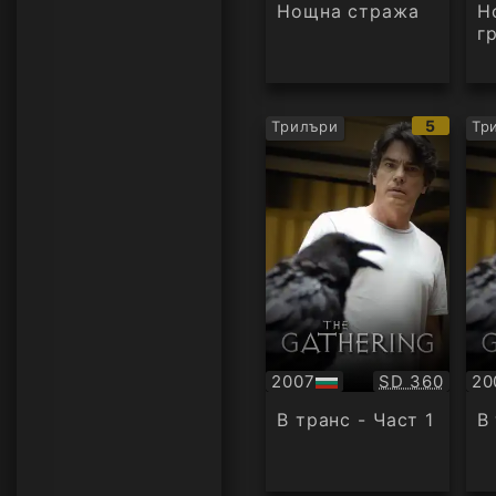
аудио
Нощна стража
Н
г
IMDb
5
Трилъри
Тр
рейтинг
Качество:
2007
SD 360
20
БГ
БГ
аудио
ау
В транс - Част 1
В