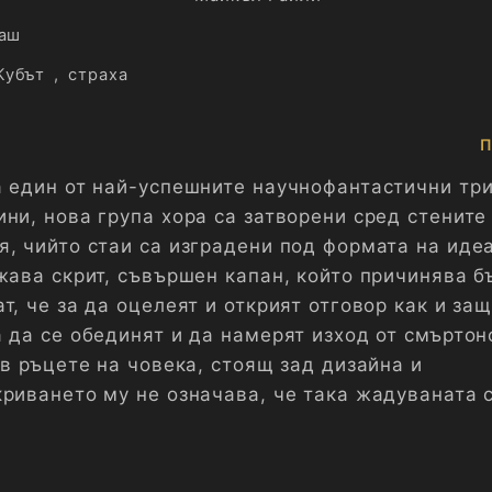
аш
Кубът
,
страха
П
а един от най-успешните научнофантастични три
ни, нова група хора са затворени сред стените
я, чийто стаи са изградени под формата на иде
жава скрит, съвършен капан, който причинява б
т, че за да оцелеят и открият отговор как и защ
а да се обединят и да намерят изход от смъртон
 в ръцете на човека, стоящ зад дизайна и
криването му не означава, че така жадуваната 