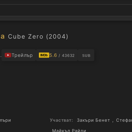
ха
Cube Zero (2004)
.
Трейлър
5.6
/ 43632
IMDb
SUB
лъри
Участват:
Закъри Бенет
,
Стефа
Майкъл Райли