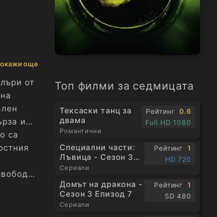
окажи още
лъри от
Топ филми за седмицата
 на
ален
Тексаски танц за
Рейтинг
0.6
двама
ърза и
Full HD 1080
Романтични
о са
Специални части:
остния
Рейтинг
1
Лъвица - Сезон 3
HD 720
Епизод 1
Сериали
свобода
Домът на дракона -
Рейтинг
1
Сезон 3 Епизод 7
SD 480
Сериали