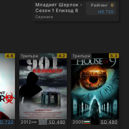
Младият Шерлок -
Рейтинг
0
Сезон 1 Епизод 8
HD 720
Сериали
IMDb
IMDb
IMDb
4.6
4.2
5.3
Трилъри
Трилъри
рейтинг:
рейтинг:
рейтинг
ачество:
Качество:
Качество:
D 720
2012
SD 480
2005
SD 480
SUB
Субтитри
БГ