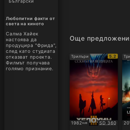
Български
Любопитни факти от
света на киното
Салма Хайек
Още предложени
настоява да
продуцира "Фрида",
след като студиата
IMDb
5.2
отказват проекта.
Трилъри
Тр
рейтинг:
Филмът получава
голямо признание.
Качество:
1982
SD 360
20
SUB
Субтитри
Су