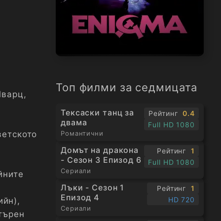
Топ филми за седмицата
Шварц,
Тексаски танц за
Рейтинг
0.4
двама
Full HD 1080
ветското
Романтични
Домът на дракона
Рейтинг
1
- Сезон 3 Епизод 6
Full HD 1080
Сериали
йните
Лъки - Сезон 1
Рейтинг
1
Епизод 4
HD 720
ийн),
Сериали
търен