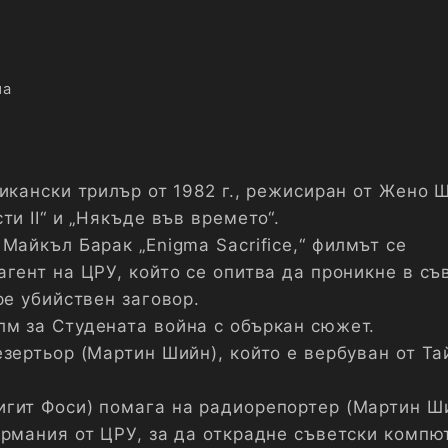
ма
икански трилър от 1982 г., режисиран от Жено 
ти II“ и „Някъде във времето“.
Майкъл Барак „Enigma Sacrifice,“ филмът се
гент на ЦРУ, който се опитва да проникне в съ
ре убийствен заговор.
м за Студената война с объркан сюжет.
езертьор (Мартин Шийн), който е вербуван от Та
гит Фоси) помага на радиорепортер (Мартин Ш
ермания от ЦРУ, за да открадне съветски компю