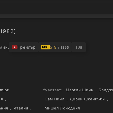
(1982)
 мин.
Трейлър
5.9
/ 1895
IMDb
SUB
лъри
Участват:
Мартин Шийн
,
Бридж
ия
,
Сам Нийл
,
Дерек Джейкъби
,
ания
,
Италия
,
Мишел Лонсдейл