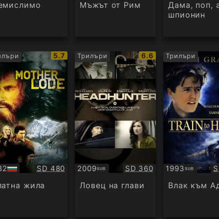
аудио
емислимо
Мъжът от Рим
Дама, поп, 
шпионин
IMDb
IMDb
5.7
6.6
илъри
Трилъри
Трилъри
рейтинг:
рейтинг:
Качество:
Качество:
К
82
SD 480
2009
SD 360
1993
S
SUB
SUB
Субтитри
Субтитри
дио
латна жила
Ловец на глави
Влак към А