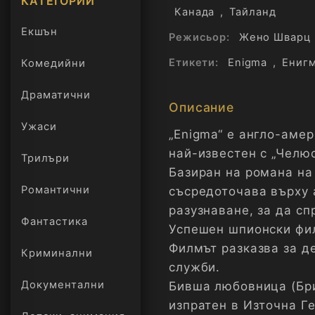
КАТЕГОРИИ
Канада
,
Тайланд
Екшън
Режисьор:
Жено Шварц
Етикети:
Enigma
,
Ениг
Комедийни
Драматични
Описание
Ужаси
„Enigma“ е англо-амер
най-известен с „Челюс
Трилъри
онлайн
Базиран на романа на 
Романтични
съсредоточава върху а
разузнаване, за да сп
Фантастика
Успешен шпионски фил
Филмът разказва за д
Криминални
служби.
Документални
Бивша любовница (Бри
изпратен в Източна Г