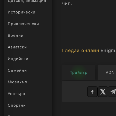
Детски, анимация
чип.
Исторически
Приключенски
Военни
Азиатски
Гледай онлайн
Enigm
Индийски
Семейни
Трейлър
VDN
Мюзикъл
Изберете
плейър
Уестърн
Спортни