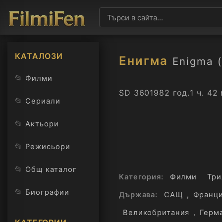
КАТАЛОЗИ
Енигма
Enigma 
📂
Филми
SD 360
1982 год.
1 ч. 42
📂
Сериали
📂
Актьори
📂
Режисьори
📂
Общ каталог
Категория:
Филми
Три
📂
Биографии
Държава:
САЩ
,
Франц
Великобритания
,
Герм