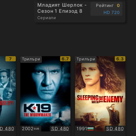
Младият Шерлок -
Рейтинг
0
Сезон 1 Епизод 8
HD 720
Сериали
IMDb
IMDb
IMDb
7
6.7
6.3
Трилъри
Трилъри
рейтинг:
рейтинг:
рейтинг
ачество:
Качество:
Качество:
D 480
2002
SD 480
1991
SD 480
SUB
Субтитри
БГ