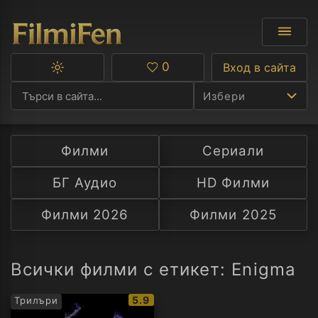
0
Вход в сайта
Превключване
Любими
между
Избери
тъмна
и
светла
тема
Филми
Сериали
Ф
БГ Аудио
HD Филми
С
Филми 2026
Филми 2025
А
Р
Всички филми с етикет: Enigma
C
IMDb
5.9
Трилъри
рейтинг: