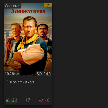
IMDb
7
Уестърн
рейтинг:
Качество:
1948
SD 240
SUB
Субтитри
3 кръстникът
23
17
-6