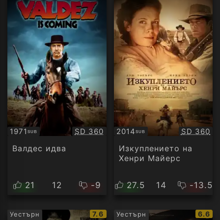
Качество:
Качество
1971
SD 360
2014
SD 360
SUB
SUB
Субтитри
Субтитри
Валдес идва
Изкуплението на
Хенри Майeрс
21
12
-9
27.5
14
-13.5
IMDb
IMDb
7.6
6.6
Уестърн
Уестърн