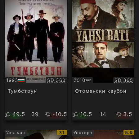
Качество:
Качество
1993
SD 360
2010
SD 360
SUB
БГ
Субтитри
аудио
Тумбстоун
Отомански каубои
49.5
39
-10.5
10.5
14
3.5
IMDb
IMDb
7.1
5.9
Уестърн
Уестърн
рейтинг:
рейти