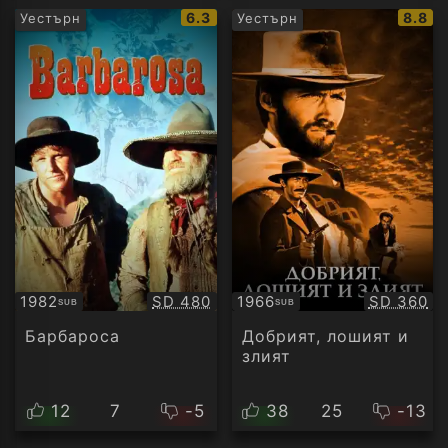
IMDb
IMDb
6.3
8.8
Уестърн
Уестърн
рейтинг:
рейти
Качество:
Качество
1982
SD 480
1966
SD 360
SUB
SUB
Субтитри
Субтитри
Барбароса
Добрият, лошият и
злият
12
7
-5
38
25
-13