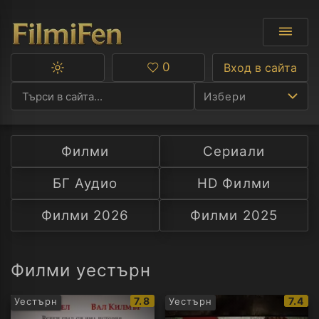
0
Вход в сайта
Превключване
Любими
между
Избери
тъмна
и
светла
тема
Филми
Сериали
Ф
БГ Аудио
HD Филми
С
Филми 2026
Филми 2025
А
Р
Филми уестърн
C
IMDb
IMDb
7.8
7.4
Уестърн
Уестърн
рейтинг:
рейти