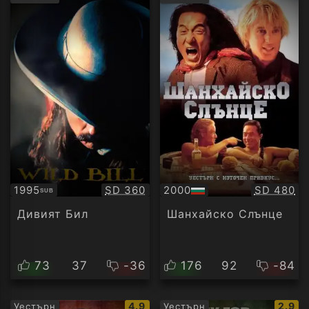
рейтинг:
рейти
Качество:
Качество
1995
SD 360
2000
SD 480
SUB
Субтитри
БГ
аудио
Дивият Бил
Шанхайско Слънце
73
37
-36
176
92
-84
IMDb
IMDb
4.9
2.9
Уестърн
Уестърн