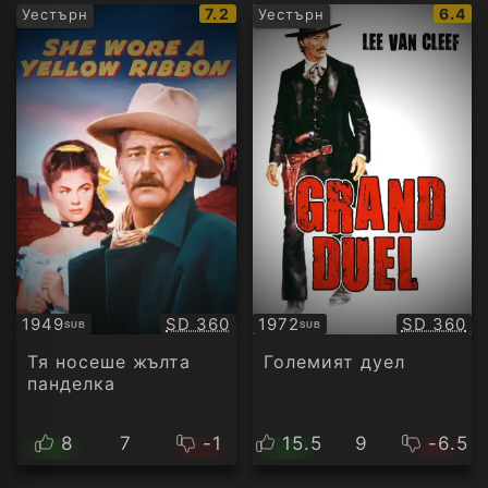
IMDb
IMDb
7.2
6.4
Уестърн
Уестърн
рейтинг:
рейти
Качество:
Качество
1949
SD 360
1972
SD 360
SUB
SUB
Субтитри
Субтитри
Тя носеше жълта
Големият дуел
панделка
8
7
-1
15.5
9
-6.5