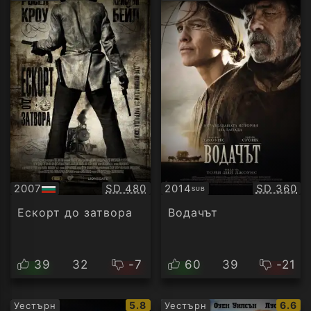
рейтинг:
рейти
Качество:
Качество
2007
SD 480
2014
SD 360
SUB
БГ
Субтитри
аудио
Ескорт до затвора
Водачът
39
32
-7
60
39
-21
IMDb
IMDb
5.8
6.6
Уестърн
Уестърн