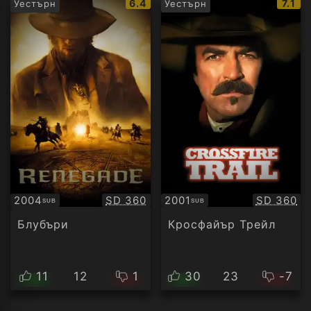
IMDb
IMDb
6.4
7.1
Уестърн
Уестърн
рейтинг:
рейт
Качество:
Качество
2004
SD 360
2001
SD 360
SUB
SUB
Субтитри
Субтитри
Блубъри
Кросфайър Трейл
11
12
1
30
23
-7