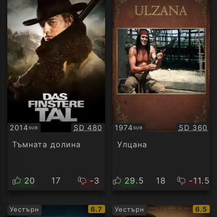
Качество:
Качество
2014
SD 480
1974
SD 360
SUB
SUB
Субтитри
Субтитри
Тъмната долина
Улцана
20
17
-3
29.5
18
-11.5
IMDb
IMDb
6.7
6.5
Уестърн
Уестърн
рейтинг:
рейти