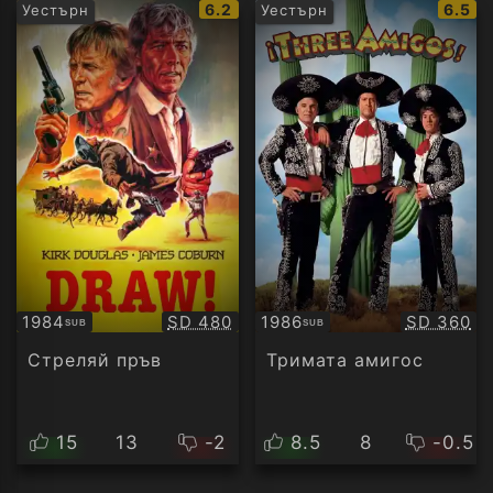
IMDb
IMDb
6.2
6.5
Уестърн
Уестърн
рейтинг:
рейти
Качество:
Качество
1984
SD 480
1986
SD 360
SUB
SUB
Субтитри
Субтитри
Стреляй пръв
Тримата амигос
15
13
-2
8.5
8
-0.5