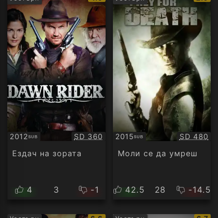
рейтинг:
рейти
Качество:
Качество
2012
SD 360
2015
SD 480
SUB
SUB
Субтитри
Субтитри
Ездач на зората
Моли се да умреш
4
3
-1
42.5
28
-14.5
IMDb
IMDb