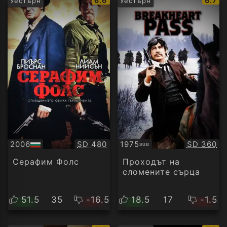
6.6
6.7
Уестърн
Уестърн
рейтинг:
рейти
Качество:
Качество
2006
SD 480
1975
SD 360
SUB
БГ
Субтитри
аудио
Серафим Фолс
Проходът на
сломените сърца
51.5
35
-16.5
18.5
17
-1.5