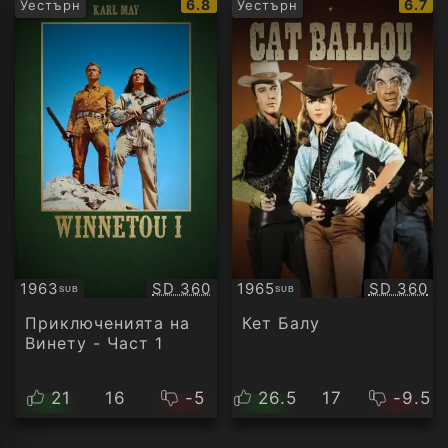
IMDb
IMDb
6.8
6.7
Уестърн
Уестърн
рейтинг:
рейти
Качество:
Качество
1963
SD 360
1965
SD 360
SUB
SUB
Субтитри
Субтитри
Приключенията на
Кет Балу
Винету - Част 1
21
16
-5
26.5
17
-9.5