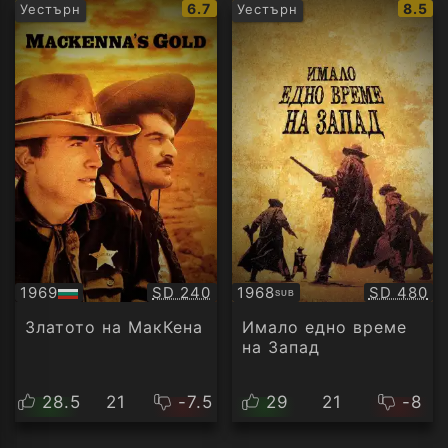
IMDb
IMDb
6.7
8.5
Уестърн
Уестърн
рейтинг:
рейти
Качество:
Качество
1969
SD 240
1968
SD 480
SUB
БГ
Субтитри
аудио
Златото на МакКена
Имало едно време
на Запад
28.5
21
-7.5
29
21
-8