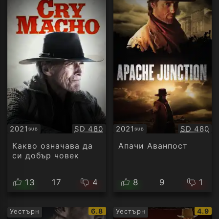
Качество:
Качество
2021
SD 480
2021
SD 480
SUB
SUB
Субтитри
Субтитри
Какво означава да
Апачи Аванпост
си добър човек
13
17
4
8
9
1
IMDb
IMDb
6.8
4.9
Уестърн
Уестърн
рейтинг:
рейти