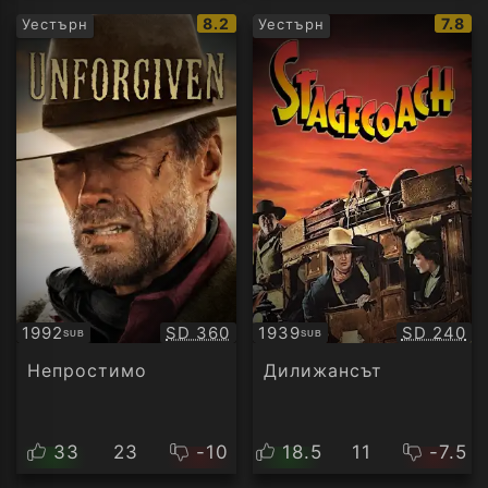
IMDb
IMDb
8.2
7.8
Уестърн
Уестърн
рейтинг:
рейти
Качество:
Качество
1992
SD 360
1939
SD 240
SUB
SUB
Субтитри
Субтитри
Непростимо
Дилижансът
33
23
-10
18.5
11
-7.5