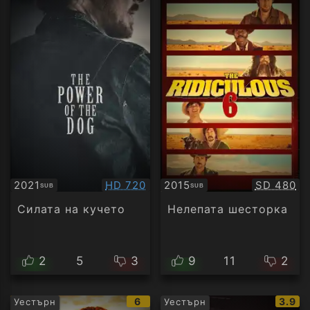
Качество:
Качество
2021
HD 720
2015
SD 480
SUB
SUB
Субтитри
Субтитри
Силата на кучето
Нелепата шесторка
2
5
3
9
11
2
IMDb
IMDb
6
3.9
Уестърн
Уестърн