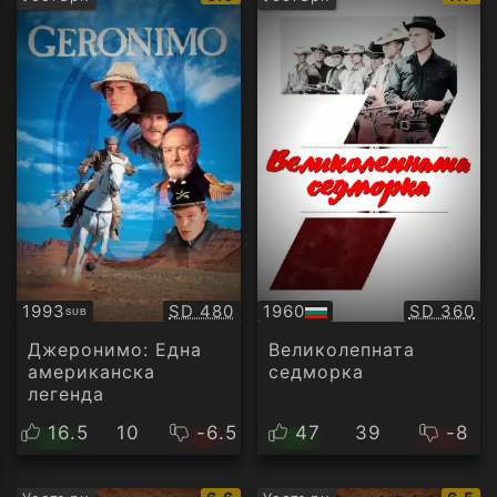
рейтинг:
рейт
Качество:
Качество
1993
SD 480
1960
SD 360
SUB
Субтитри
БГ
аудио
Джеронимо: Една
Великолепната
американска
седморка
легенда
16.5
10
-6.5
47
39
-8
IMDb
IMDb