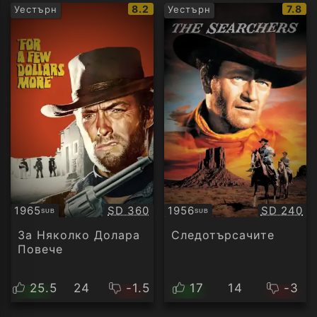
IMDb
IMDb
8.2
7.8
Уестърн
Уестърн
рейтинг:
рейти
Качество:
Качество
1965
SD 360
1956
SD 240
SUB
SUB
Субтитри
Субтитри
За Няколко Долара
Следотърсачите
Повече
25.5
24
-1.5
17
14
-3