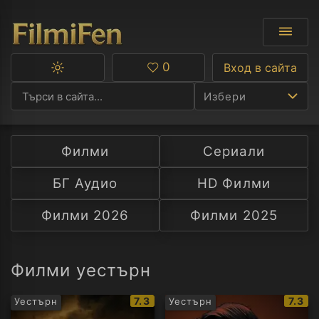
0
Вход в сайта
Превключване
Любими
между
Избери
тъмна
и
светла
тема
Филми
Сериали
Ф
БГ Аудио
HD Филми
С
Филми 2026
Филми 2025
А
Р
Филми уестърн
C
IMDb
IMDb
7.3
7.3
Уестърн
Уестърн
рейтинг:
рейти