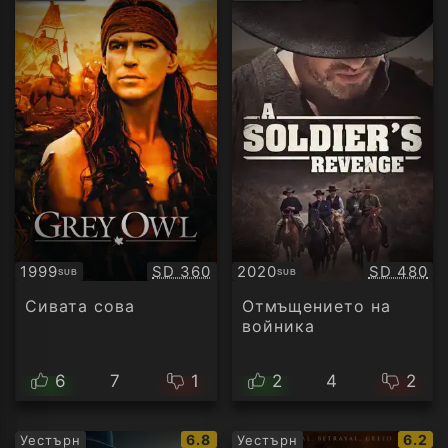
рейтинг:
рейти
Качество:
Качество
1999
SD 360
2020
SD 480
SUB
SUB
Субтитри
Субтитри
Сивата сова
Отмъщението на
войника
6
7
1
2
4
2
IMDb
IMDb
6.8
6.2
Уестърн
Уестърн