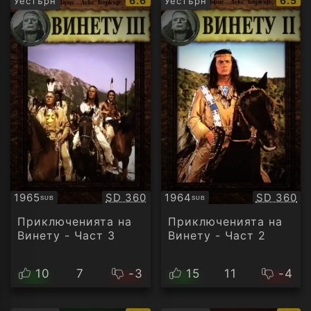
6.6
6.5
Уестърн
Уестърн
рейтинг:
рейти
Качество:
Качество
1965
SD 360
1964
SD 360
SUB
SUB
Субтитри
Субтитри
Приключенията на
Приключенията на
Винету - Част 3
Винету - Част 2
10
7
-3
15
11
-4