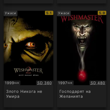
IMDb
IMDb
5.1
5.9
Ужаси
Ужаси
рейтинг:
рейти
Качество:
Качество
1999
SD 360
1997
SD 480
SUB
SUB
Субтитри
Субтитри
Злото Никога не
Господарят на
Умира
Желанията