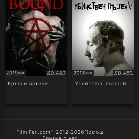
Качество:
Качество
2019
SD 480
2008
SD 480
SUB
SUB
Субтитри
Субтитри
Кръвни връзки
Убийствен пъзел 6
FilmiFen.com™ 2012-2026
Помощ
Връзка с нас