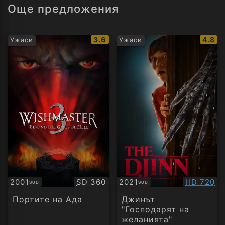
Още предложения
IMDb
IMDb
3.6
4.8
Ужаси
Ужаси
рейтинг:
рейти
Качество:
Качество
2001
SD 360
2021
HD 720
SUB
SUB
Субтитри
Субтитри
Портите на Ада
Джинът
"Господарят на
желанията"