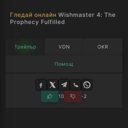
разрушение.
Гледай онлайн
Wishmaster 4: The
Prophecy Fulfilled
Трейлър
VDN
OKR
Помощ
Изберете
плейър
10
-2