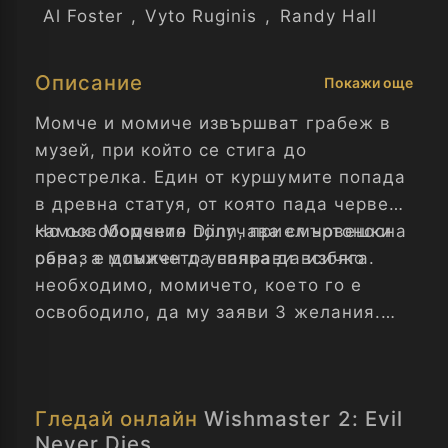
Al Foster
,
Vyto Ruginis
,
Randy Hall
Описание
Покажи още
Момче и момиче извършват грабеж в
музей, при който се стига до
престрелка. Един от куршумите попада
в древна статуя, от която пада червен
камък. Момчето получава смъртоносна
Но освободения Djinn, приел човешки
рана, а момичето успява да избяга.
образ е длъжен да направи всичко
необходимо, момичето, което го е
освободило, да му заяви 3 желания.
След като ги изпълни, той ще завладее
Земята за себеподобните си. Но този
път той трябва да вземе 1001 души на
Гледай онлайн
Wishmaster 2: Evil
хора, за да започне Апокалипсиса...
Never Dies