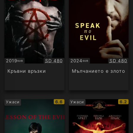
Качество:
Качество
2019
SD 480
2024
SD 480
SUB
SUB
Субтитри
Субтитри
Кръвни връзки
Мълчанието е злото
IMDb
IMDb
6.6
6.2
Ужаси
Ужаси
рейтинг:
рейти