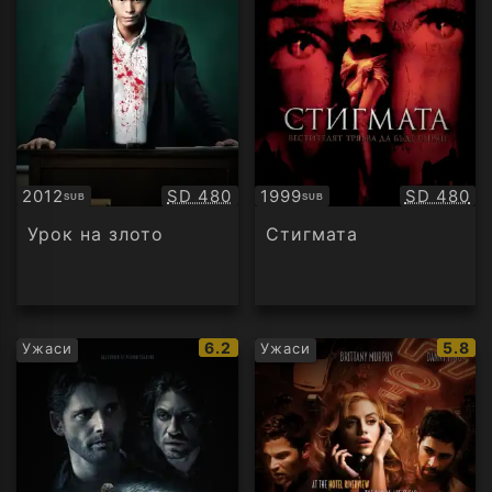
Качество:
Качество
2012
SD 480
1999
SD 480
SUB
SUB
Субтитри
Субтитри
Урок на злото
Стигмата
IMDb
IMDb
6.2
5.8
Ужаси
Ужаси
рейтинг:
рейти