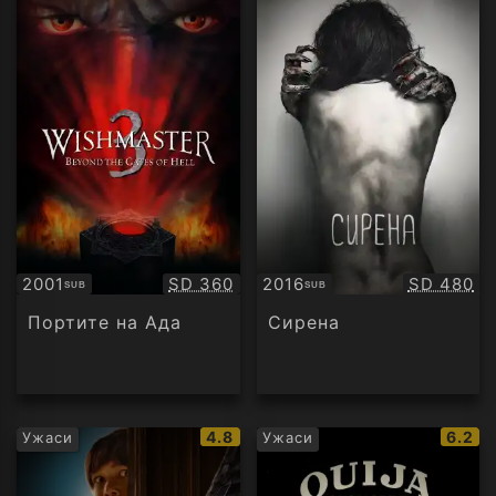
Качество:
Качество
2001
SD 360
2016
SD 480
SUB
SUB
Субтитри
Субтитри
Портите на Ада
Сирена
IMDb
IMDb
4.8
6.2
Ужаси
Ужаси
рейтинг:
рейти