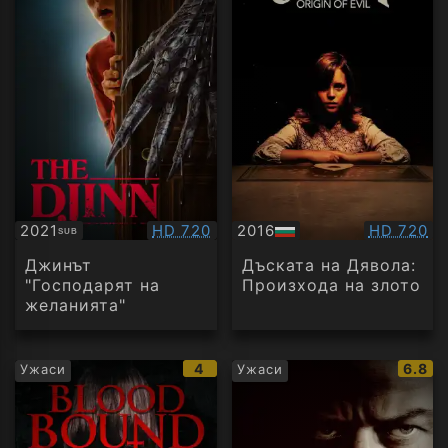
Качество:
Качество
2021
HD 720
2016
HD 720
SUB
Субтитри
БГ
аудио
Джинът
Дъската на Дявола:
"Господарят на
Произхода на злото
желанията"
IMDb
IMDb
4
6.8
Ужаси
Ужаси
рейтинг:
рейти