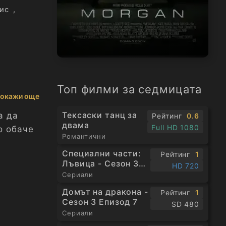
ис
,
Топ филми за седмицата
окажи още
Тексаски танц за
а да
Рейтинг
0.6
двама
Full HD 1080
о обаче
Романтични
Специални части:
Рейтинг
1
Лъвица - Сезон 3
HD 720
секретно
Епизод 1
Сериали
ира, че
Домът на дракона -
Рейтинг
1
аваща,
Сезон 3 Епизод 7
SD 480
Сериали