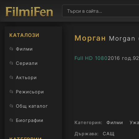
КАТАЛОЗИ
Морган
Morgan 
📂
Филми
Full HD 1080
2016 год.
92
📂
Сериали
📂
Актьори
📂
Режисьори
📂
Общ каталог
📂
Биографии
Категория:
Филми
Уж
Държава:
САЩ