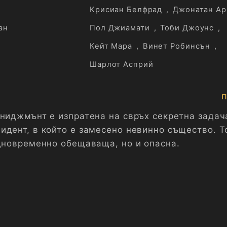
Крисиан Белфрад
,
Джонатан Ар
ан
Пол Джиамати
,
Тоби Джоунс
,
Кейт Мара
,
Винет Робинсън
,
Шарлот Асприй
П
ениджмънт е изпратена на свръх секретна задач
идент, в който е замесено невинно същество. Т
едновременно обещаваща, но и опасна.
ант по рисков мениджмънт, изпратена на супер 
 да проучи и оцени ужасяващ инцидент. Тя разб
звикано от невинно същество, което крие обещ
ова е Морган – следващата стъпка в човешката
 биоинженерството със синтетично ДНК.