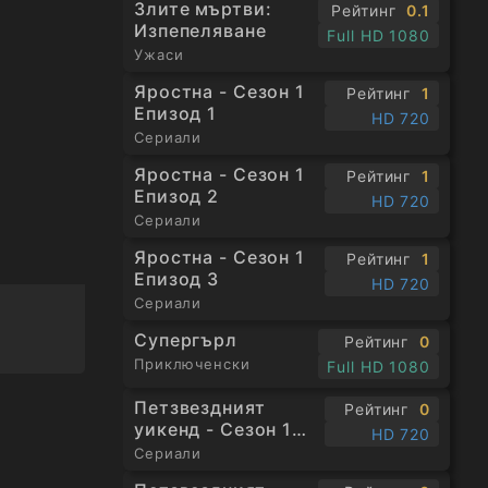
Злите мъртви:
Рейтинг
0.1
Изпепеляване
Full HD 1080
Ужаси
Яростна - Сезон 1
Рейтинг
1
Епизод 1
ито
HD 720
Сериали
се
Яростна - Сезон 1
Рейтинг
1
Епизод 2
HD 720
Сериали
Яростна - Сезон 1
Рейтинг
1
Епизод 3
HD 720
Сериали
Супергърл
Рейтинг
0
Приключенски
Full HD 1080
Петзвездният
Рейтинг
0
уикенд - Сезон 1
HD 720
Епизод 1
Сериали