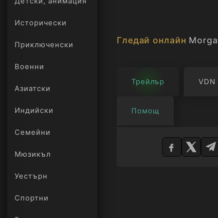
Детски, анимация
Исторически
На месец тя върви и 
създателите си. Морг
Гледай онлайн
Morga
Приключенски
лаборатория създание
сливат границата меж
Военни
случва, когато отроче
Трейлър
VDN
Азиатски
контролира развитиет
Индийски
Помощ
Изберете
Семейни
плейър
Мюзикъл
Уестърн
Спортни