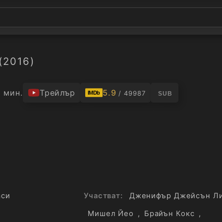
(2016)
 мин.
Трейлър
5.9
/ 49987
IMDb
SUB
аси
Участват:
Дженифър Джейсън Л
Мишел Йео
,
Брайън Кокс
,