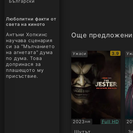
Български
Любопитни факти от
света на киното
Още предложени
Антъни Хопкинс
научава сценария
си за "Мълчанието
на агнетата" дума
IMDb
3.9
Ужаси
Уж
по дума. Това
рейтинг:
допринася за
плашещото му
присъствие.
Качество:
2023
Full HD
20
SUB
Субтитри
Су
Шутът
З