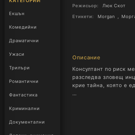
КАТЕГОРИИ
Режисьор:
Люк Скот
Екшън
Етикети:
Morgan
,
Морг
Комедийни
Драматични
Ужаси
Описание
Трилъри
Консултант по риск м
онлайн
разследва зловещ инц
Романтични
крие тайна, която е 
Фантастика
Лий Уедърс е консулт
Криминални
място, където трябва
случилото се е преди
Документални
но и опасна тайна. Т
еволюция, продукт на