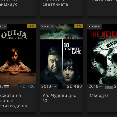
аймхаус
светлината
IMDb
IMDb
6.2
7.2
аси
Ужаси
Ужаси
рейтинг:
рейтинг:
Качество:
Качество:
К
16
HD 720
2016
SD 480
2016
S
SUB
SUB
Субтитри
Субтитри
дио
ъската на
Ул. Чудовищно
Съседът
явола:
10
роизхода на
лото