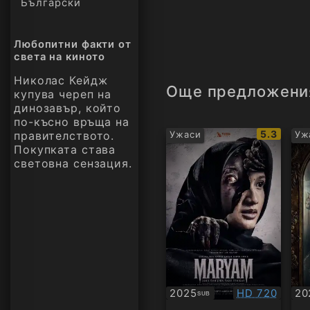
Български
Любопитни факти от
света на киното
Николас Кейдж
Още предложени
купува череп на
динозавър, който
по-късно връща на
IMDb
5.3
правителството.
Ужаси
Уж
рейтинг:
Покупката става
световна сензация.
Качество:
2025
HD 720
20
SUB
Субтитри
Су