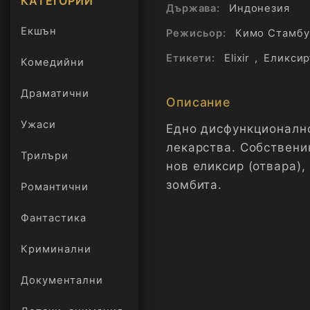
КАТЕГОРИИ
Държава:
Индонезия
Екшън
Режисьор:
Кимо Стамбу
Етикети:
Elixir
,
Еликсир
Комедийни
Драматични
Описание
Ужаси
Едно дисфункционално
лекарства. Собствени
Трилъри
онлайн
нов еликсир (отвара),
зомбита.
Романтични
Фантастика
Криминални
Документални