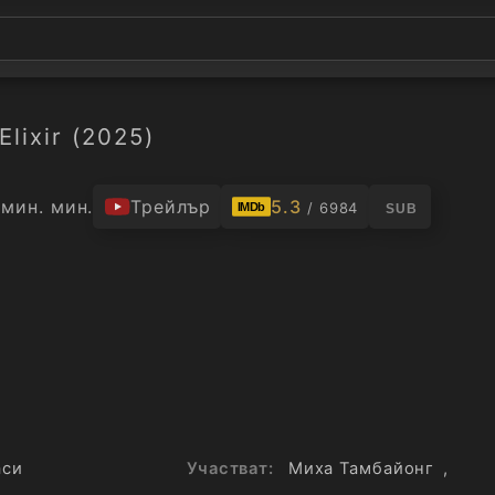
Elixir (2025)
 мин. мин.
Трейлър
5.3
/ 6984
IMDb
SUB
аси
Участват:
Миха Тамбайонг
,