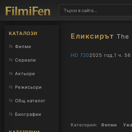
КАТАЛОЗИ
Еликсирът
The 
📂
Филми
HD 720
2025 год.
1 ч. 56
📂
Сериали
📂
Актьори
📂
Режисьори
📂
Общ каталог
📂
Биографии
Категория:
Филми
Уж