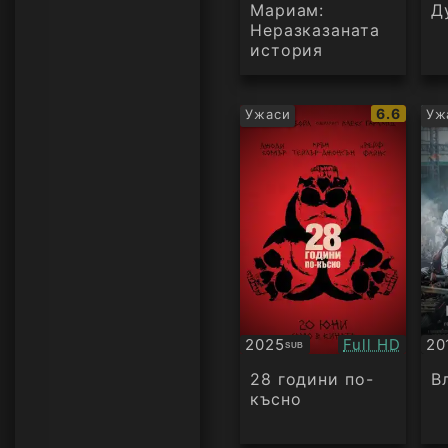
Мариам:
Д
Неразказаната
история
IMDb
6.6
Ужаси
Уж
рейтинг:
Качество:
2025
Full HD
20
SUB
Субтитри
Су
28 години по-
В
късно