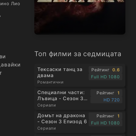
ино Лио
,
Топ филми за седмицата
ви
давайки
Тексаски танц за
Рейтинг
0.6
т
двама
Full HD 1080
Романтични
Специални части:
Рейтинг
1
Лъвица - Сезон 3
HD 720
Епизод 1
Сериали
Домът на дракона
Рейтинг
1
- Сезон 3 Епизод 6
Full HD 1080
Сериали