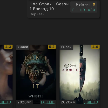
Нос Страх - Сезон
Рейтинг
0
1 Епизод 10
Full HD 1080
Сериали
IMDb
IMDb
IMDb
4.3
5.2
4.6
Ужаси
Ужаси
рейтинг:
рейтинг:
рейтинг
ачество:
Качество:
Качество:
ull HD
2026
Full HD
2020
Full HD
SUB
SUB
Субтитри
Субтитри