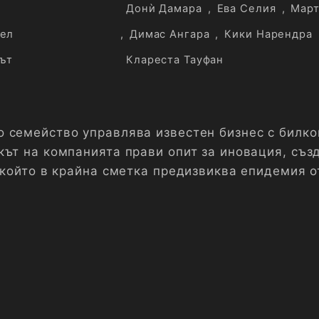
Донѝ Дамара
,
Ева Селия
,
Март
ел
,
Димас Ангара
,
Кики Нарендра
ът
Клареста Тауфан
 семейство управлява известен бизнес с билко
кът на компанията прави опит за иновация, съз
 който в крайна сметка предизвиква епидемия о