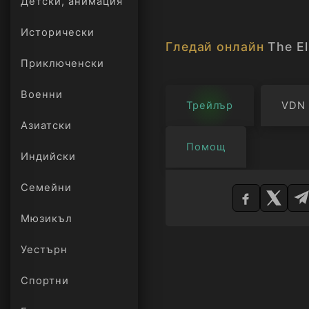
Детски, анимация
Исторически
Гледай онлайн
The El
Приключенски
Военни
Трейлър
VDN
Азиатски
Помощ
Индийски
Изберете
Семейни
плейър
Мюзикъл
Уестърн
Спортни