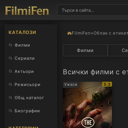
КАТАЛОЗИ
FilmiFen
»
Облак с етике
📂
Филми
Категория
Филми
Държав
Се
📂
Сериали
Всички филми с ет
📂
Актьори
IMDb
📂
5.3
Режисьори
Ужаси
рейтинг:
📂
Общ каталог
📂
Биографии