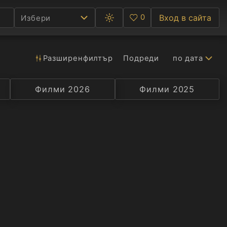
0
Вход в сайта
Избери
Превключване
Любими
между
тъмна
и
светла
Разширен
филтър
Подреди
по дата
Ф
тема
С
Филми 2026
Селекция
Превод
Филми 2025
Актьор
А
Р
C