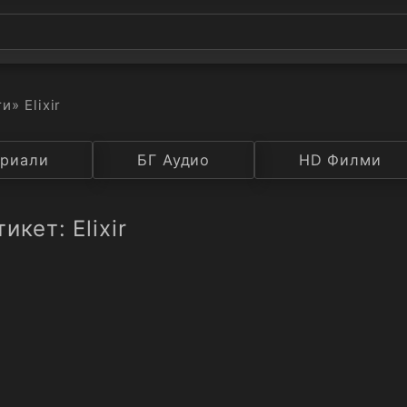
ти
» Elixir
а
риали
Година
БГ Аудио
IMDB
HD Филми
Рейтинг
икет: Elixir