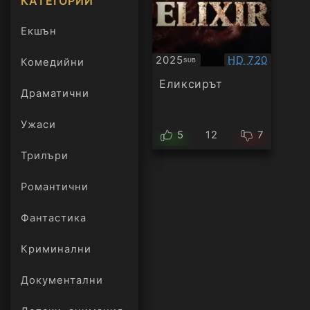
КАТЕГОРИИ
Екшън
Качество:
2025
HD 720
Комедийни
SUB
Субтитри
Еликсирът
Драматични
Ужаси
5
12
7
Трилъри
онлайн
Романтични
Фантастика
Криминални
Документални