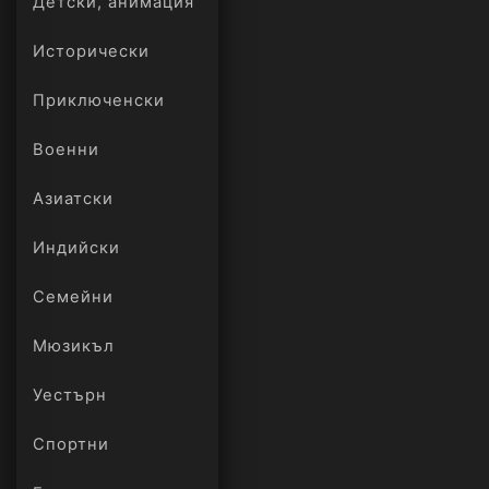
Детски, анимация
Исторически
Приключенски
Военни
Азиатски
Индийски
Семейни
Мюзикъл
Уестърн
Спортни