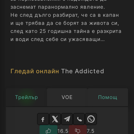
заснемат паранормално явление.
Не след дълго разбират, че са в капан
и ще трябва да се борят за живота си,
след като 25 годишна тайна е разкрита
и води след себе си ужасяващи
разкрития.
Гледай онлайн
The Addicted
Трейлър
VOE
Помощ
Изберете
плейър
16.5
7.5