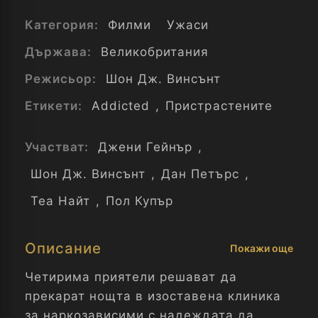
Категория:
Филми
Ужаси
Държава:
Великобритания
Режисьор:
Шон Дж. Винсънт
Етикети:
Addicted
,
Пристрастените
Участват:
Джени Гейнър
,
Шон Дж. Винсънт
,
Дан Петърс
,
Теа Найт
,
Пол Купър
Описание
Покажи още
Четирима приятели решават да
прекарат нощта в изоставена клиника
за наркозависими с надеждата да