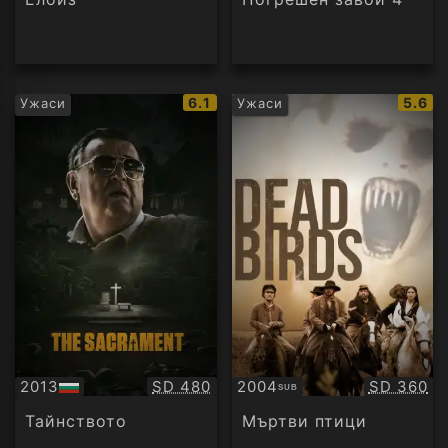
IMDb
IMDb
6.1
5.6
Ужаси
Ужаси
рейтинг:
рейти
Качество:
Качество
2013
SD 480
2004
SD 360
SUB
БГ
Субтитри
аудио
Тайнството
Мъртви птици