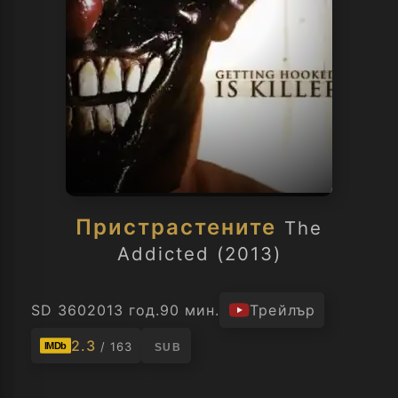
Пристрастените
The
Addicted (2013)
SD 360
2013 год.
90 мин.
Трейлър
2.3
/ 163
IMDb
SUB