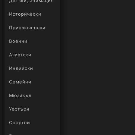
Детски, анимация
Исторически
Приключенски
Военни
Азиатски
Индийски
Семейни
Мюзикъл
Уестърн
Спортни