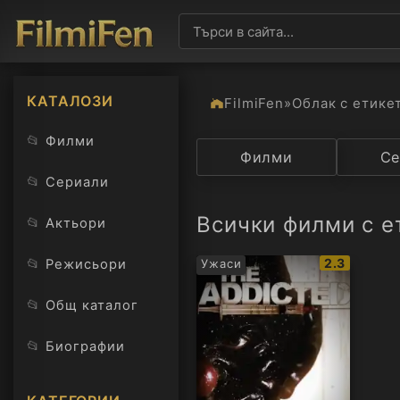
КАТАЛОЗИ
FilmiFen
»
Облак с етике
📂
Филми
Категория
Филми
Държав
Се
📂
Сериали
Всички филми с е
📂
Актьори
IMDb
📂
2.3
Режисьори
Ужаси
рейтинг:
📂
Общ каталог
📂
Биографии