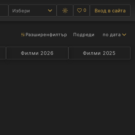
0
Вход в сайта
Избери
Превключване
Любими
между
тъмна
и
светла
Разширен
филтър
Подреди
по дата
Ф
тема
С
Филми 2026
Селекция
Превод
Филми 2025
Актьор
А
Р
C