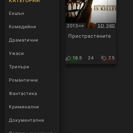
КАТЕГОРИИ
Екшън
Качество:
2013
SD 360
Комедийни
SUB
Субтитри
Пристрастените
Драматични
Ужаси
16.5
24
7.5
Трилъри
онлайн
Романтични
Фантастика
Криминални
Документални