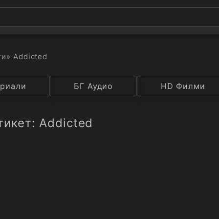
ти
» Addicted
а
риали
Година
БГ Аудио
IMDB
HD Филми
Рейтинг
тикет: Addicted