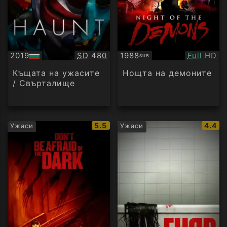
Качество:
Качество
2019
SD 480
1988
Full HD
SUB
БГ
Субтитри
аудио
Къщата на ужасите
Нощта на демоните
/ Свърталище
IMDb
IMDb
5.5
4.4
Ужаси
Ужаси
рейтинг:
рейти