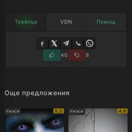
Трейлър
VDN
Помощ
Изберете
плейър
40
8
Още предложения
IMDb
IMDb
5.3
4.9
Ужаси
Ужаси
рейтинг:
рейти