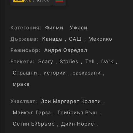
/ 92766
Категория:
Филми
Ужаси
Държава:
Канада
,
САЩ
,
Мексико
Режисьор:
Андре Овредал
Етикети:
Scary
,
Stories
,
Tell
,
Dark
,
Страшни
,
истории
,
разказани
,
мрака
Участват:
Зои Маргарет Колети
,
Майкъл Гарза
,
Гейбриъл Ръш
,
Остин Ейбръмс
,
Дийн Норис
,