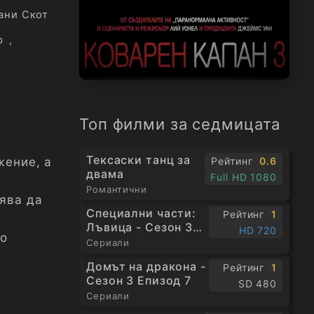
ани Скот
р
,
Топ филми за седмицата
Тексаски танц за
Рейтинг
0.6
жение, а
двама
Full HD 1080
Романтични
сява да
Специални части:
Рейтинг
1
Лъвица - Сезон 3
HD 720
но
Епизод 1
Сериали
Домът на дракона -
Рейтинг
1
Сезон 3 Епизод 7
SD 480
Сериали