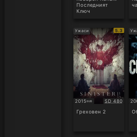
Последният
ч
Ключ
IMDb
5.3
Ужаси
Уж
рейтинг:
Качество:
2015
SD 480
20
SUB
Субтитри
Су
Греховен 2
О