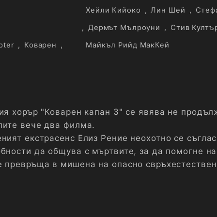
Хейли Кийоко
,
Лин Шей
,
Стеф
,
Дермът Мълроуни
,
Стив Култъ
pter
,
Коварен
,
Майкъл Рийд МакКей
ия хорър "Коварен капан 3" се явява не продъл
лите вече два филма.
еният екстрасенс Елиз Рение неохотно се съгла
обности да общува с мъртвите, за да помогне на
е превръща в мишена на опасно свръхестестве