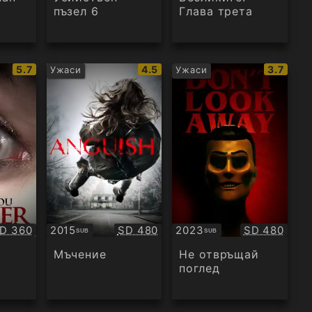
пъзел 6
Глава трета
IMDb
IMDb
IMDb
5.7
4.5
3.7
Ужаси
Ужаси
рейтинг:
рейтинг:
рейтинг
ачество:
Качество:
Качество:
D 360
2015
SD 480
2023
SD 480
SUB
SUB
Субтитри
Субтитри
Мъчение
Не отвръщай
поглед