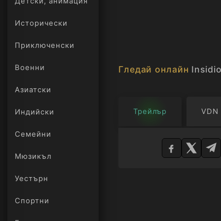
Детски, анимация
Исторически
Приключенски
Военни
Гледай онлайн
Insidi
Азиатски
Трейлър
VDN
Индийски
Изберете
Семейни
плейър
Мюзикъл
Уестърн
Спортни