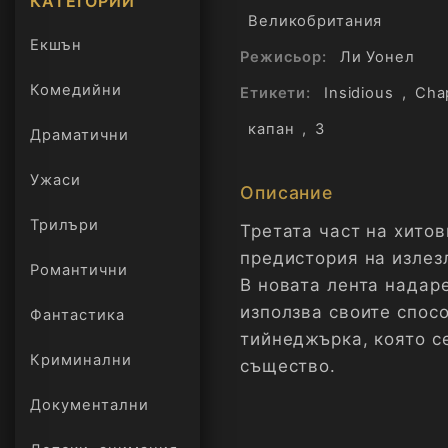
КАТЕГОРИИ
Великобритания
Екшън
Режисьор:
Ли Уонел
Комедийни
Етикети:
Insidious
,
Cha
капан
,
3
Драматични
Ужаси
Описание
Трилъри
Третата част на хитов
онлайн
предистория на излез
Романтични
В новата лента надар
използва своите спос
Фантастика
тийнеджърка, която с
Криминални
същество.
Документални