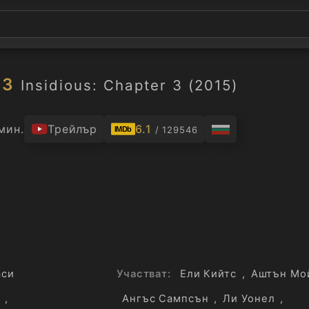
 3
Insidious: Chapter 3 (2015)
 мин.
Трейлър
6.1
/ 129546
IMDb
аси
Участват:
Ели Кийтс
,
Аштън Мо
,
Ангъс Сампсън
,
Ли Уонел
,