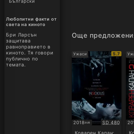
Български
Любопитни факти от
света на киното
Още предложени
Бри Ларсън
защитава
равноправието в
киното. Тя говори
IMDb
5.7
Ужаси
Уж
публично по
рейтинг:
темата.
Качество:
2018
SD 480
20
SUB
Субтитри
БГ
ау
Коварен Капан:
К