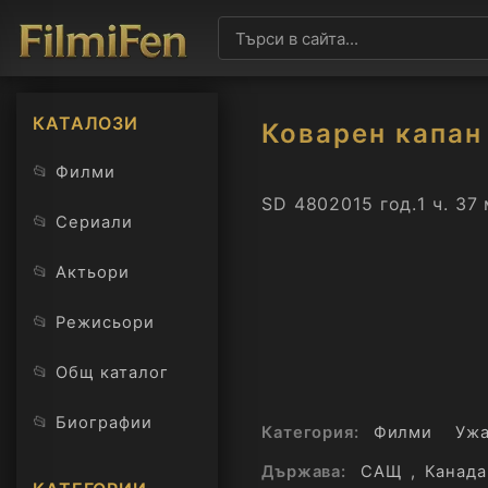
КАТАЛОЗИ
Коварен капан
📂
Филми
SD 480
2015 год.
1 ч. 37
📂
Сериали
📂
Актьори
📂
Режисьори
📂
Общ каталог
📂
Биографии
Категория:
Филми
Уж
Държава:
САЩ
,
Канада