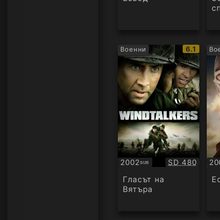
с
IMDb
6.1
Военни
Во
рейтинг:
Качество:
2002
SD 480
20
SUB
Субтитри
Су
Гласът на
Е
Вятъра