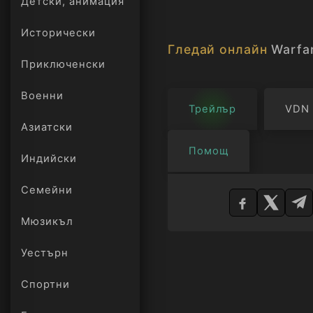
Детски, анимация
Исторически
Гледай онлайн
Warfa
Приключенски
Военни
Трейлър
VDN
Азиатски
Помощ
Индийски
Изберете
Семейни
плейър
Мюзикъл
Уестърн
Спортни