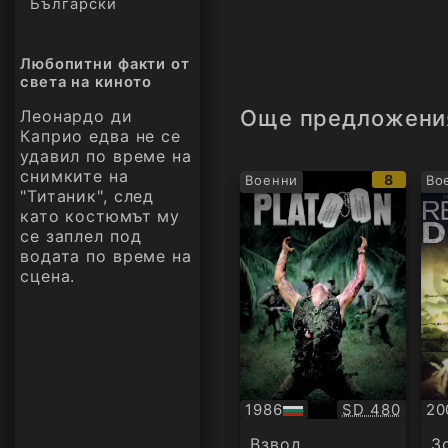
Български
Любопитни факти от
света на киното
Още предложени
Леонардо ди
Каприо едва не се
удавил по време на
снимките на
IMDb
8
Военни
Во
"Титаник", след
рейтинг
като костюмът му
се заплел под
водата по време на
сцена.
Качество:
1986
SD 480
20
БГ
БГ
аудио
ау
Взвод
З