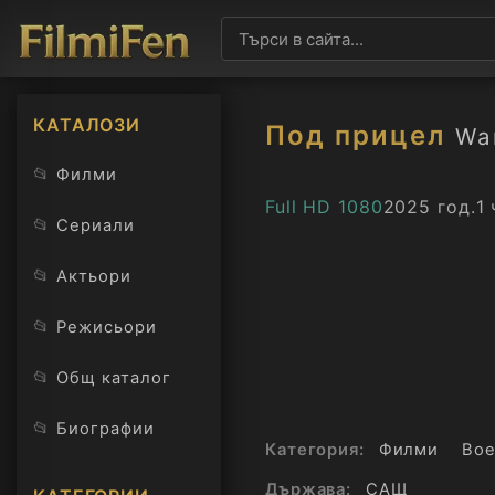
КАТАЛОЗИ
Под прицел
Wa
📂
Филми
Full HD 1080
2025 год.
1 
📂
Сериали
📂
Актьори
📂
Режисьори
📂
Общ каталог
📂
Биографии
Категория:
Филми
Во
Държава:
САЩ