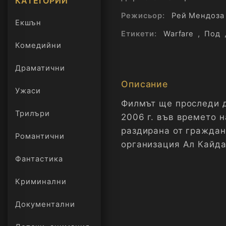
КАТЕГОРИИ
Режисьор:
Рей Мендоза
Екшън
Етикети:
Warfare
,
Под
Комедийни
Драматични
Описание
Ужаси
Филмът ще проследи д
Трилъри
2006 г. във времето н
онлайн
раздирана от граждан
Романтични
организация Ал Кайда
Фантастика
Криминални
Документални