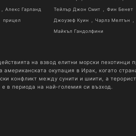
,
Алекс Гарланд
Тейлър Джон Смит
,
Фин Бенет
,
прицел
Джоузеф Куин
,
Чарлз Мелтън
,
Майкъл Гандолфини
ействията на взвод елитни морски пехотинци п
а американската окупация в Ирак, когато стран
ски конфликт между сунити и шиити, а терорис
 е в периода на най-големия си възход.