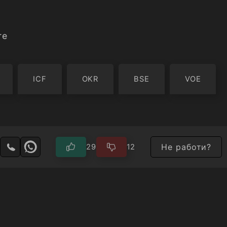
re
ICF
OKR
BSE
VOE
Не работи?
29
12