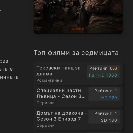
,
Топ филми за седмицата
рез
Тексаски танц за
Рейтинг
0.6
ата е
двама
Full HD 1080
тичната
Романтични
Специални части:
Рейтинг
1
Лъвица - Сезон 3
HD 720
Епизод 1
Сериали
Домът на дракона -
Рейтинг
1
Сезон 3 Епизод 7
SD 480
Сериали