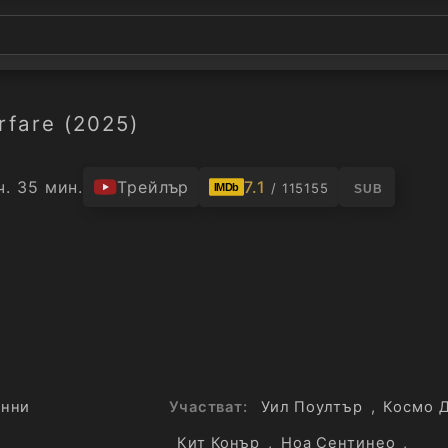
rfare (2025)
ч. 35 мин.
Трейлър
7.1
/ 115155
IMDb
SUB
енни
Участват:
Уил Поултър
,
Космо 
Кит Конър
,
Ноа Сентинео
,