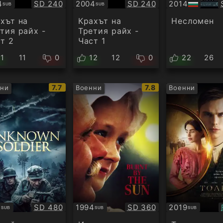
Качество:
Качество:
4
SD 240
2004
SD 240
2014
SUB
SUB
титри
Субтитри
БГ
аудио
хът на
Крахът на
Несломен
тия райх -
Третия райх -
т 2
Част 1
11
11
0
12
12
0
22
26
IMDb
IMDb
7.7
7.8
ни
Военни
Военни
рейтинг:
рейтинг:
Качество:
Качество:
7
SD 480
1994
SD 360
2019
SUB
SUB
SUB
титри
Субтитри
Субтитри