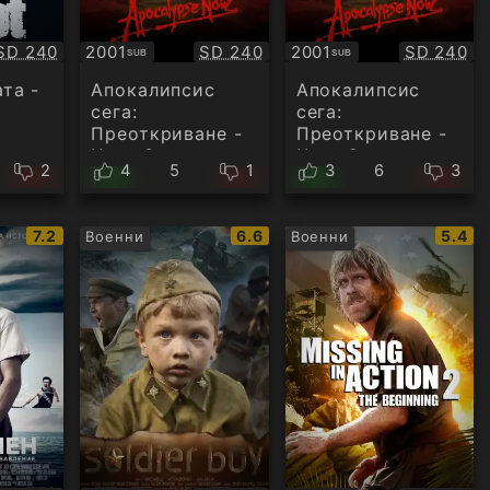
Качество:
Качество:
Качество
SD 240
2001
SD 240
2001
SD 240
SUB
SUB
Субтитри
Субтитри
та -
Апокалипсис
Апокалипсис
сега:
сега:
Преоткриване -
Преоткриване -
Част 3
Част 2
2
4
5
1
3
6
3
IMDb
IMDb
IMDb
7.2
6.6
5.4
Военни
Военни
рейтинг:
рейтинг:
рейти