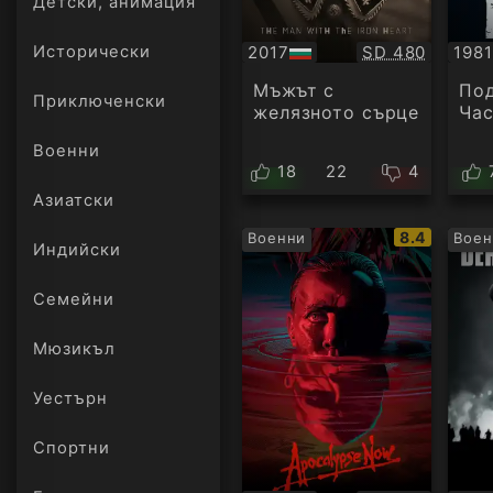
Детски, анимация
Качество:
2017
SD 480
1981
Исторически
БГ
Суб
аудио
Мъжът с
Под
Приключенски
желязното сърце
Час
Военни
18
22
4
Азиатски
IMDb
8.4
Военни
Воен
Индийски
рейтинг:
Семейни
Мюзикъл
Уестърн
Спортни