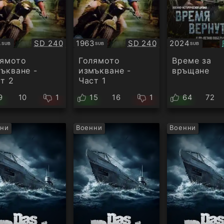
Качество:
Качество:
3
SD 240
1963
SD 240
2024
SUB
SUB
SUB
титри
Субтитри
Субтитри
лямото
Голямото
Време за
ъкване -
измъкване -
връщане
т 2
Част 1
9
10
1
15
16
1
64
72
ни
Военни
Военни