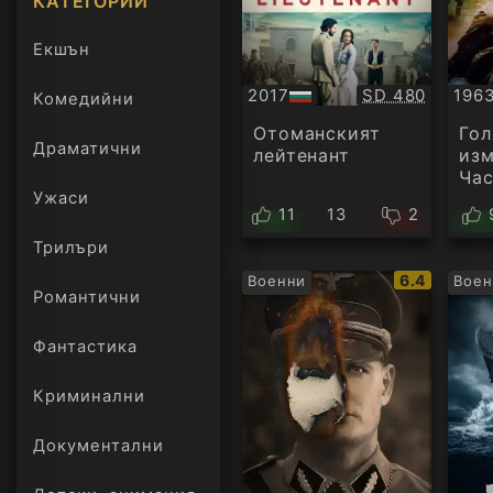
КАТЕГОРИИ
Екшън
Качество:
2017
SD 480
196
Комедийни
БГ
Суб
аудио
Отоманският
Го
Драматични
лейтенант
изм
Час
Ужаси
11
13
2
Трилъри
онлайн
IMDb
6.4
Военни
Воен
Романтични
рейтинг:
Фантастика
Криминални
Документални