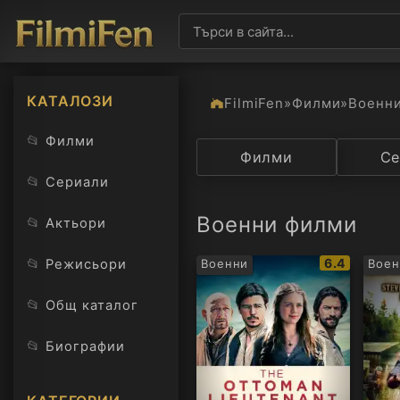
КАТАЛОЗИ
FilmiFen
»
Филми
»
Военн
📂
Филми
Категория
Филми
Държав
Се
📂
Сериали
Военни филми
📂
Актьори
IMDb
📂
6.4
Режисьори
Военни
Воен
рейтинг:
📂
Общ каталог
📂
Биографии