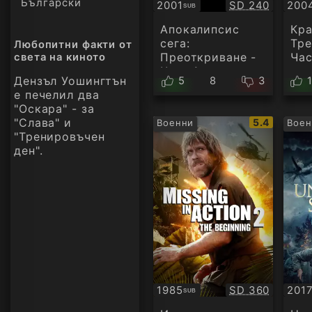
Български
Качество:
2001
SD 240
200
SUB
Субтитри
Суб
Апокалипсис
Кра
сега:
Тре
Любопитни факти от
Преоткриване -
Час
света на киното
Част 1
Дензъл Уошингтън
5
8
3
е печелил два
"Оскара" - за
"Слава" и
IMDb
5.4
Военни
Воен
рейтинг:
"Тренировъчен
ден".
Качество:
1985
SD 360
201
SUB
Субтитри
Суб