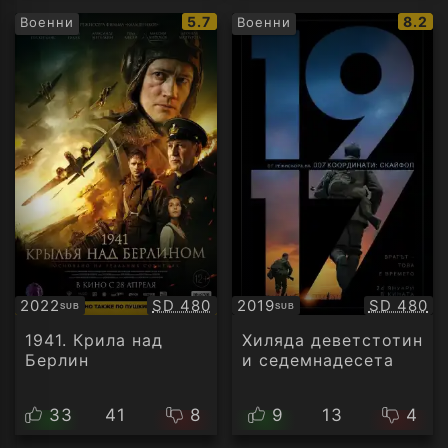
IMDb
IMDb
5.7
8.2
Военни
Военни
рейтинг:
рейти
Качество:
Качество
2022
SD 480
2019
SD 480
SUB
SUB
Субтитри
Субтитри
1941. Крила над
Хиляда деветстотин
Берлин
и седемнадесета
33
41
8
9
13
4