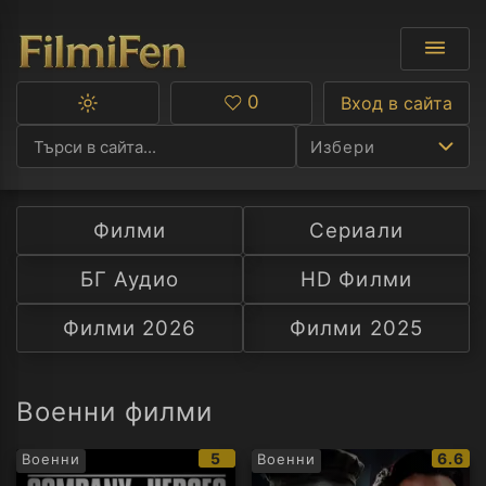
0
Вход в сайта
Превключване
Любими
между
Избери
тъмна
и
светла
тема
Филми
Сериали
Ф
БГ Аудио
HD Филми
С
Филми 2026
Филми 2025
А
Р
Военни филми
C
IMDb
IMDb
5
6.6
Военни
Военни
рейтинг:
рейти