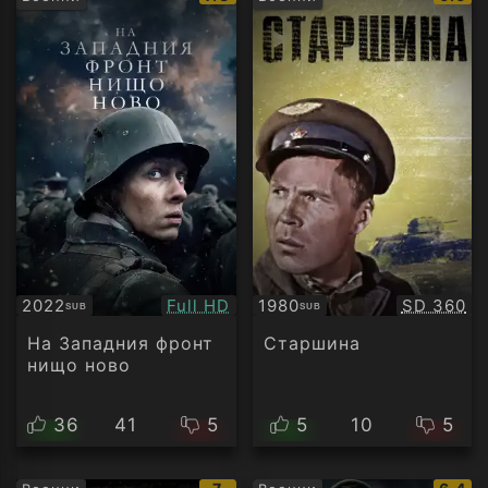
рейтинг:
рейти
Качество:
Качество
2022
Full HD
1980
SD 360
SUB
SUB
Субтитри
Субтитри
На Западния фронт
Старшина
нищо ново
36
41
5
5
10
5
IMDb
IMDb