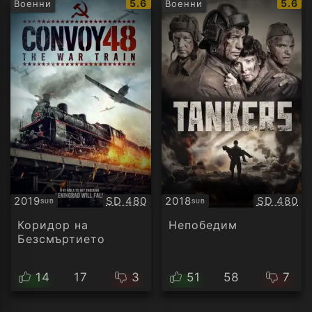
IMDb
IMDb
5.6
5.6
Военни
Военни
рейтинг:
рейти
Качество:
Качество
2019
SD 480
2018
SD 480
SUB
SUB
Субтитри
Субтитри
Коридор на
Непобедим
Безсмъртието
14
17
3
51
58
7