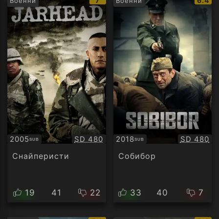
7
6.4
Военни
Военни
рейтинг:
рейти
Качество:
Качество
2005
SD 480
2018
SD 480
SUB
SUB
Субтитри
Субтитри
Снайперисти
Собибор
19
41
22
33
40
7