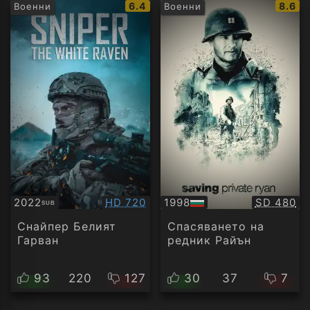
IMDb
IMDb
6.4
8.6
Военни
Военни
рейтинг:
рейти
Качество:
Качество
2022
HD 720
1998
SD 480
SUB
Субтитри
БГ
аудио
Снайпер Белият
Спасяването на
Гарван
редник Райън
93
220
127
30
37
7