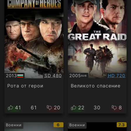
Качество:
Качество
2013
SD 480
2005
HD 720
SUB
БГ
Субтитри
аудио
Рота от герои
Великото спасение
41
61
20
22
30
8
IMDb
IMDb
6
7.3
Военни
Военни
рейтинг:
рейти