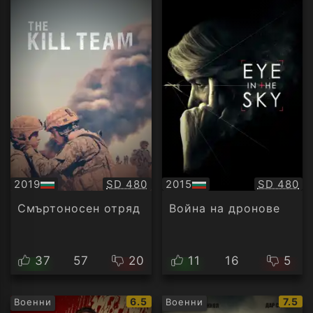
Качество:
Качество
2019
SD 480
2015
SD 480
БГ
БГ
аудио
аудио
Смъртоносен отряд
Война на дронове
37
57
20
11
16
5
IMDb
IMDb
6.5
7.5
Военни
Военни
рейтинг:
рейти