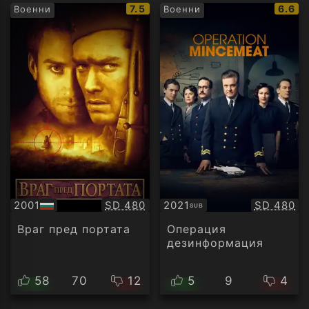
IMDb
IMDb
7.5
6.6
Военни
Военни
рейтинг:
рейти
Качество:
Качество
2001
SD 480
2021
SD 480
SUB
БГ
Субтитри
аудио
Враг пред портата
Операция
дезинформация
58
70
12
5
9
4