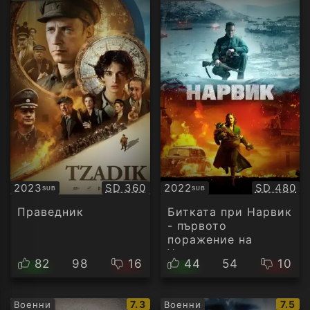
рейтинг:
рейти
Качество:
Качество
2023
SD 360
2022
SD 480
SUB
SUB
Субтитри
Субтитри
Праведник
Битката при Нарвик
- първото
поражение на
Хитлер
82
98
16
44
54
10
IMDb
IMDb
7.3
7.5
Военни
Военни