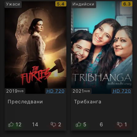
IMDb
IMDb
5.4
6.3
Ужаси
Индийски
рейтинг:
рейти
Качество:
Качество
2019
HD 720
2021
HD 720
SUB
SUB
Субтитри
Субтитри
Преследвани
Трибханга
12
14
2
5
6
1