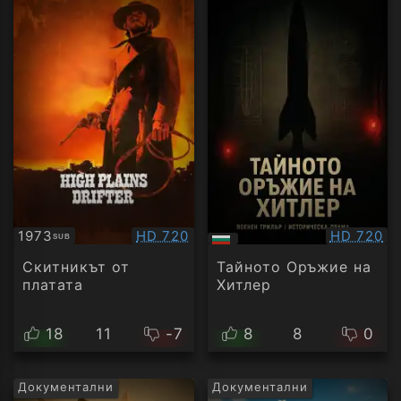
Качество:
Качество
1973
HD 720
HD 720
SUB
Субтитри
БГ
аудио
Скитникът от
Тайното Оръжие на
платата
Хитлер
18
11
-7
8
8
0
Документални
Документални