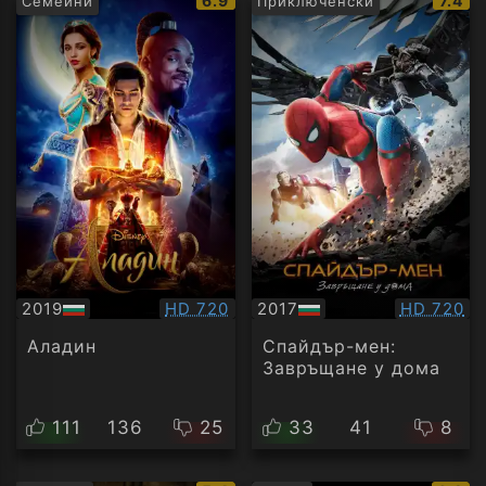
6.9
7.4
Семейни
Приключенски
рейтинг:
рейти
Качество:
Качество
2019
HD 720
2017
HD 720
БГ
БГ
аудио
аудио
Аладин
Спайдър-мен:
Завръщане у дома
111
136
25
33
41
8