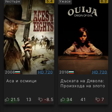
IMDb
IMDb
5.4
6.2
Уестърн
Ужаси
рейтинг:
рейти
Качество:
Качество
2008
HD 720
2016
HD 720
БГ
БГ
аудио
аудио
Аса и осмици
Дъската на Дявола:
Произхода на злото
21.5
13
-8.5
34
41
7