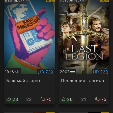
8.2
5.4
Български
Исторически
рейтинг:
рейти
1970
Качество:
Качество
HD 720
2007
HD 720
Оригинално
БГ
аудио
аудио
Баш майсторът
Последният легион
28
23
-5
26
21
-5