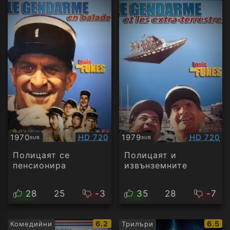
Качество:
Качество
1970
HD 720
1979
HD 720
SUB
SUB
Субтитри
Субтитри
Полицаят се
Полицаят и
пенсионира
извънземните
28
25
-3
35
28
-7
IMDb
IMDb
6.2
6.5
Комедийни
Трилъри