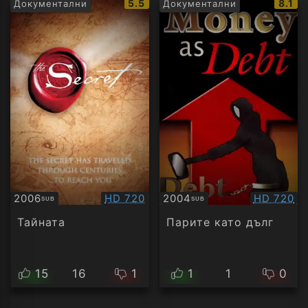
IMDb
IMDb
5.5
8.1
Документални
Документални
рейтинг:
рейти
Качество:
Качество
2006
HD 720
2004
HD 720
SUB
SUB
Субтитри
Субтитри
Тайната
Парите като дълг
15
16
1
1
1
0