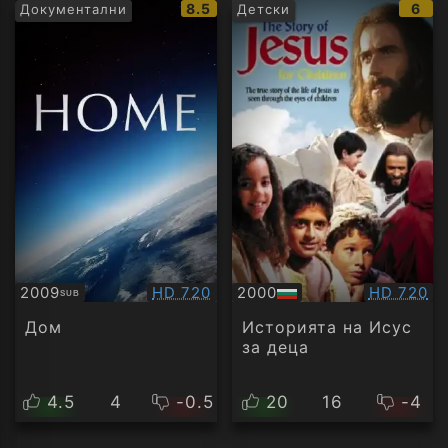
IMDb
IMD
8.5
6
Документални
Детски
рейтинг:
рейт
Качество:
Качество
2009
HD 720
2000
HD 720
SUB
Субтитри
БГ
аудио
Дом
Историята на Исус
за деца
4.5
4
-0.5
20
16
-4