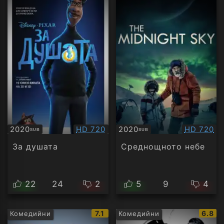
Качество:
Качество
2020
HD 720
2020
HD 720
SUB
SUB
Субтитри
Субтитри
За душата
Среднощното небе
22
24
2
5
9
4
IMDb
IMDb
7.1
6.8
Комедийни
Комедийни
рейтинг:
рейти