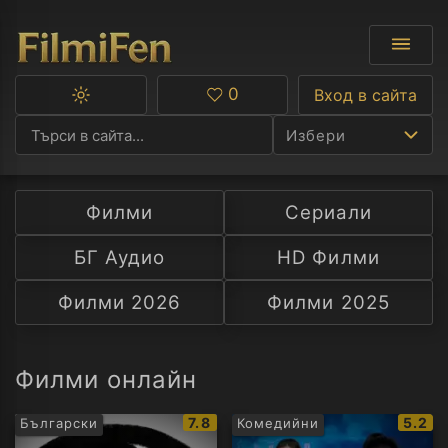
0
Вход в сайта
Превключване
Любими
между
Избери
тъмна
и
светла
тема
Филми
Сериали
Ф
БГ Аудио
HD Филми
С
Филми 2026
Филми 2025
А
Р
Филми онлайн
C
IMDb
IMDb
7.8
5.2
Български
Комедийни
рейтинг:
рейти