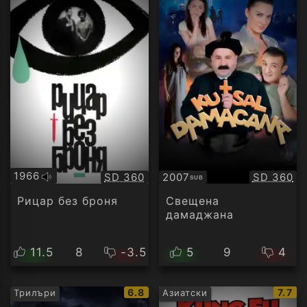
1966
Качество:
Качество
SD 360
2007
SD 360
SUB
Оригинално
Субтитри
аудио
Рицар без броня
Свещена
дамаджана
11.5
8
-3.5
5
9
4
IMDb
IMDb
6.8
7.7
Трилъри
Азиатски
рейтинг:
рейт