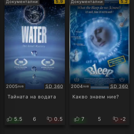
IMDb
IMDb
5.9
5.2
Документални
Документални
рейтинг:
рейти
Качество:
Качество
2005
SD 360
2004
SD 360
SUB
SUB
Субтитри
Субтитри
Тайната на водата
Какво знаем ние?
5.5
6
0.5
7
5
-2