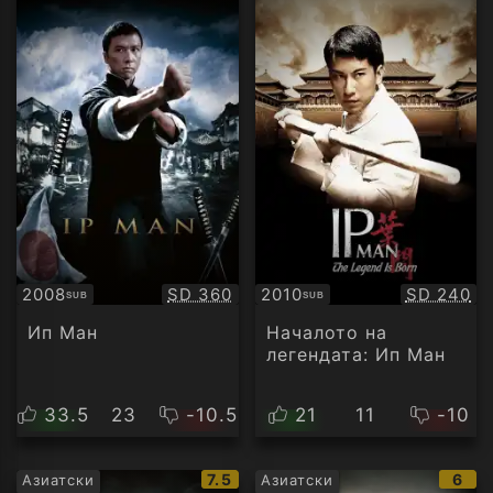
Качество:
Качество
2008
SD 360
2010
SD 240
SUB
SUB
Субтитри
Субтитри
Ип Ман
Началото на
легендата: Ип Ман
33.5
23
-10.5
21
11
-10
IMDb
IMD
7.5
6
Азиатски
Азиатски