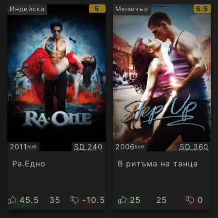
IMDb
IMDb
5
6.5
Индийски
Мюзикъл
рейтинг:
рейти
Качество:
Качество
2011
SD 240
2006
SD 360
SUB
SUB
Субтитри
Субтитри
Ра.Едно
В ритъма на танца
45.5
35
-10.5
25
25
0