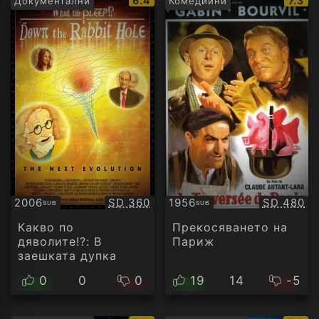
6.4
7.3
Документални
Комедийни
рейтинг:
рейти
Качество:
Качество
2006
SD 360
1956
SD 480
SUB
SUB
Субтитри
Субтитри
Какво по
Прекосяването на
дяволите!?: В
Париж
заешката дупка
0
0
0
19
14
-5