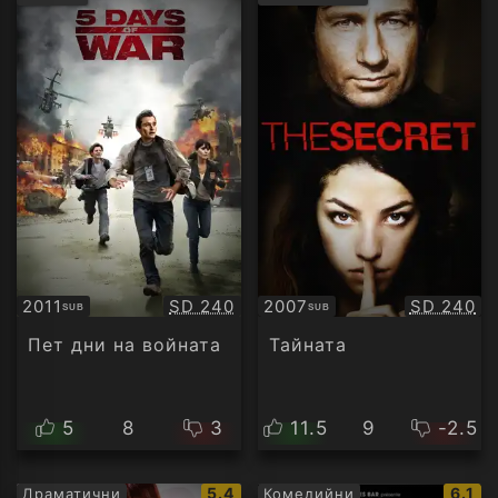
рейтинг:
рейти
Качество:
Качество
2011
SD 240
2007
SD 240
SUB
SUB
Субтитри
Субтитри
Пет дни на войната
Тайната
5
8
3
11.5
9
-2.5
IMDb
IMDb
5.4
6.1
Драматични
Комедийни