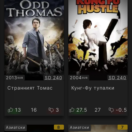
Качество:
Качество
2013
SD 240
2004
SD 240
SUB
SUB
Субтитри
Субтитри
Странният Томас
Кунг-Фу тупалки
13
16
3
27.5
27
-0.5
IMDb
IMD
8
7
Азиатски
Азиатски
рейтинг:
рейт