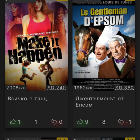
рейтинг:
рейти
Качество:
Качество
2008
SD 240
1962
SD 360
SUB
SUB
Субтитри
Субтитри
Всичко е танц
Джентълменът от
Епсом
1
1
0
9
8
-1
IMDb
IMDb