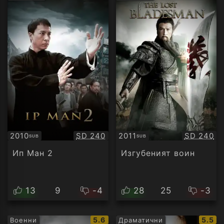
рейтинг:
рейт
Качество:
Качество
2010
SD 240
2011
SD 240
SUB
SUB
Субтитри
Субтитри
Ип Ман 2
Изгубеният воин
13
9
-4
28
25
-3
IMDb
IMDb
5.6
5.5
Военни
Драматични