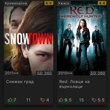
IMDb
IMDb
6.5
4.4
Криминални
Ужаси
рейтинг:
рейти
Качество:
Качество
2011
SD 360
2010
SD 360
SUB
SUB
Субтитри
Субтитри
Снежен град
Red: Ловци на
върколаци
7
11
4
9.5
15
5.5