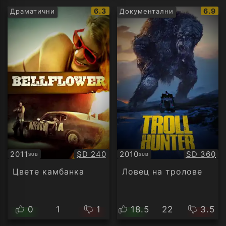
IMDb
IMDb
6.3
6.9
Драматични
Документални
рейтинг:
рейти
Качество:
Качество
2011
SD 240
2010
SD 360
SUB
SUB
Субтитри
Субтитри
Цвете камбанка
Ловец на тролове
0
1
1
18.5
22
3.5