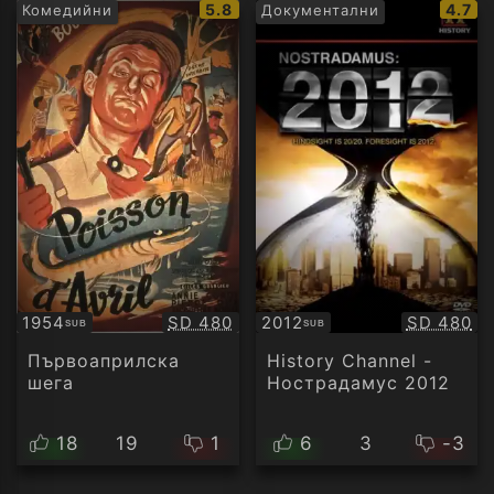
IMDb
IMDb
5.8
4.7
Комедийни
Документални
рейтинг:
рейти
Качество:
Качество
1954
SD 480
2012
SD 480
SUB
SUB
Субтитри
Субтитри
Първоаприлска
History Channel -
шега
Нострадамус 2012
18
19
1
6
3
-3