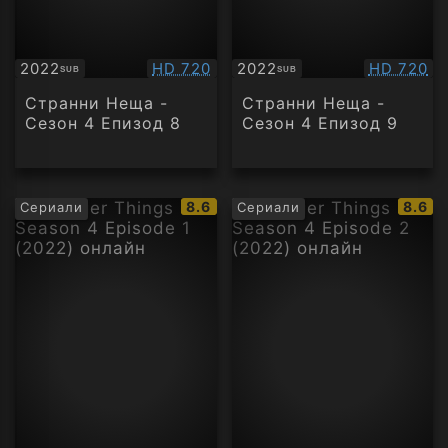
Качество:
Качество
2022
HD 720
2022
HD 720
SUB
SUB
Субтитри
Субтитри
Странни Неща -
Странни Неща -
Сезон 4 Епизод 8
Сезон 4 Епизод 9
IMDb
IMDb
8.6
8.6
Сериали
Сериали
рейтинг:
рейти