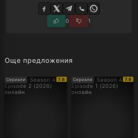
Изберете
плейър
0
1
Още предложения
IMDb
IMDb
7.8
7.8
Сериали
Сериали
рейтинг:
рейти