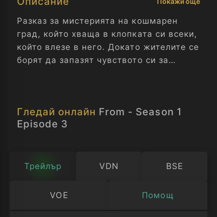
Описание
Покажи още
Разказ за мистерията на кошмарен
град, който хваща в клопката си всеки,
който влезе в него. Докато жителите се
борят да запазят чувството си за
нормалност и търсят изход, те също
трябва да оцеляват, изложени на
заплахите на заобикалящата ги гора.
Гледай онлайн
From - Season 1
Отвъд - Сезон 1 Епизод 3
Episode 3
Трейлър
VDN
BSE
VOE
Помощ