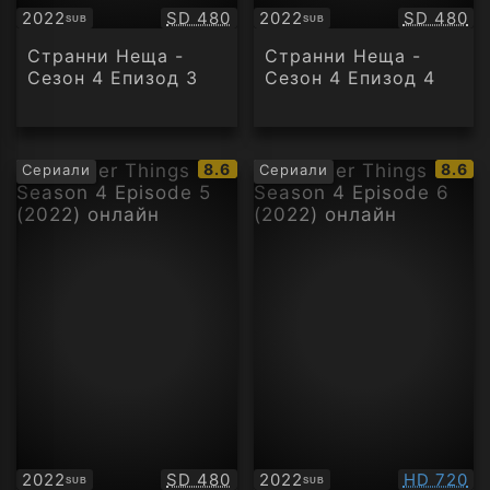
Качество:
Качество
2022
SD 480
2022
SD 480
SUB
SUB
Субтитри
Субтитри
Странни Неща -
Странни Неща -
Сезон 4 Епизод 3
Сезон 4 Епизод 4
IMDb
IMDb
8.6
8.6
Сериали
Сериали
рейтинг:
рейти
Качество:
Качество
2022
SD 480
2022
HD 720
SUB
SUB
Субтитри
Субтитри