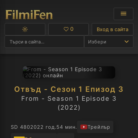
0
Вход в сайта
Превключване
Любими
между
Избери
тъмна
и
светла
тема
Ф
С
Отвъд - Сезон 1 Епизод 3
А
From - Season 1 Episode 3
(2022)
Р
C
SD 480
2022 год.
54 мин.
Трейлър