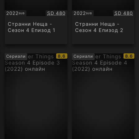
Качество:
Качество
2022
SD 480
2022
SD 480
SUB
SUB
Субтитри
Субтитри
Странни Неща -
Странни Неща -
Сезон 4 Епизод 1
Сезон 4 Епизод 2
IMDb
IMDb
8.6
8.6
Сериали
Сериали
рейтинг:
рейти