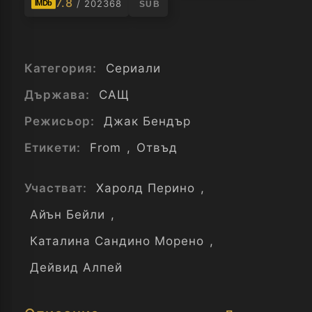
7.8
/ 202368
IMDb
SUB
Категория:
Сериали
Държава:
САЩ
Режисьор:
Джак Бендър
Етикети:
From
,
Отвъд
Участват:
Харолд Перино
,
Айън Бейли
,
Каталина Сандино Морено
,
Дейвид Алпей