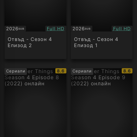
Качество:
Качество
2026
Full HD
2026
Full HD
SUB
SUB
Субтитри
Субтитри
Отвъд - Сезон 4
Отвъд - Сезон 4
Епизод 2
Епизод 1
IMDb
IMDb
8.6
8.6
Сериали
Сериали
рейтинг:
рейти