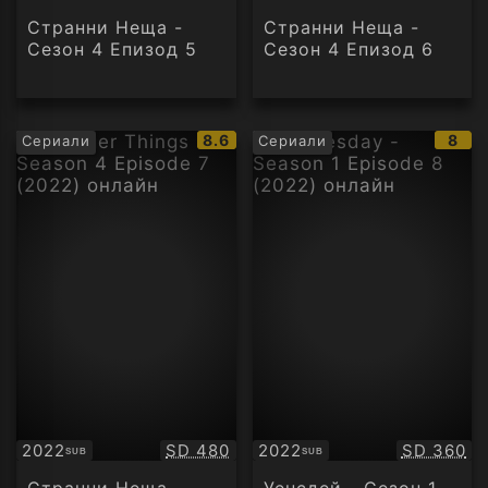
Странни Неща -
Странни Неща -
Сезон 4 Епизод 5
Сезон 4 Епизод 6
IMDb
IMD
8.6
8
Сериали
Сериали
рейтинг:
рейт
Качество:
Качество
2022
SD 480
2022
SD 360
SUB
SUB
Субтитри
Субтитри
Странни Неща -
Уенсдей - Сезон 1