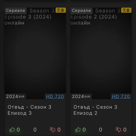
IMDb
IMDb
7.8
7.8
Сериали
Сериали
рейтинг:
рейти
Качество:
Качество
2024
HD 720
2024
HD 720
SUB
SUB
Субтитри
Субтитри
Отвъд - Сезон 3
Отвъд - Сезон 3
Епизод 3
Епизод 2
0
0
0
0
0
0