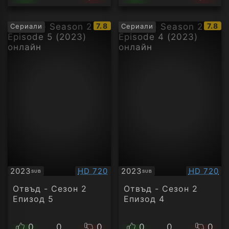
IMDb
IMDb
7.8
7.8
Сериали
Сериали
рейтинг:
рейти
Качество:
Качество
2023
HD 720
2023
HD 720
SUB
SUB
Субтитри
Субтитри
Отвъд - Сезон 2
Отвъд - Сезон 2
Епизод 5
Епизод 4
0
0
0
0
0
0