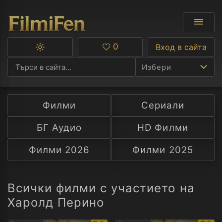
0
Вход в сайта
Превключване
Любими
между
Избери
тъмна
и
светла
тема
Филми
Сериали
Ф
БГ Аудио
HD Филми
С
Филми 2026
Филми 2025
А
Р
Всички филми с участието на
Харолд Перино
C