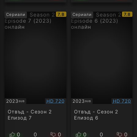
IMDb
IMDb
7.8
7.8
Сериали
Сериали
рейтинг:
рейти
Качество:
Качество
2023
HD 720
2023
HD 720
SUB
SUB
Субтитри
Субтитри
Отвъд - Сезон 2
Отвъд - Сезон 2
Епизод 7
Епизод 6
0
0
0
0
0
0