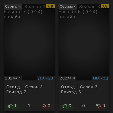
IMDb
IMDb
7.8
7.8
Сериали
Сериали
рейтинг:
рейти
Качество:
Качество
2024
HD 720
2024
HD 720
SUB
SUB
Субтитри
Субтитри
Отвъд - Сезон 3
Отвъд - Сезон 3
Епизод 7
Епизод 6
1
1
0
0
0
0