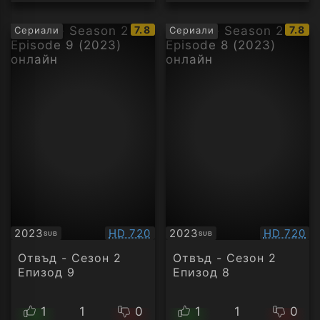
IMDb
IMDb
7.8
7.8
Сериали
Сериали
рейтинг:
рейти
Качество:
Качество
2023
HD 720
2023
HD 720
SUB
SUB
Субтитри
Субтитри
Отвъд - Сезон 2
Отвъд - Сезон 2
Епизод 9
Епизод 8
1
1
0
1
1
0