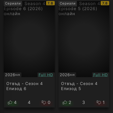
IMDb
IMDb
7.8
7.8
Сериали
Сериали
рейтинг:
рейти
Качество:
Качество
2026
Full HD
2026
Full HD
SUB
SUB
Субтитри
Субтитри
Отвъд - Сезон 4
Отвъд - Сезон 4
Епизод 6
Епизод 5
4
4
0
2
3
1