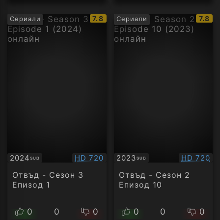
IMDb
IMDb
7.8
7.8
Сериали
Сериали
рейтинг:
рейти
Качество:
Качество
2024
HD 720
2023
HD 720
SUB
SUB
Субтитри
Субтитри
Отвъд - Сезон 3
Отвъд - Сезон 2
Епизод 1
Епизод 10
0
0
0
0
0
0