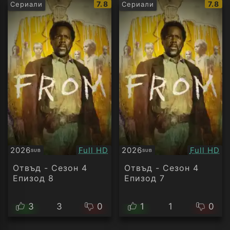
IMDb
IMDb
7.8
7.8
Сериали
Сериали
рейтинг:
рейти
Качество:
Качество
2026
Full HD
2026
Full HD
SUB
SUB
Субтитри
Субтитри
Отвъд - Сезон 4
Отвъд - Сезон 4
Епизод 8
Епизод 7
3
3
0
1
1
0