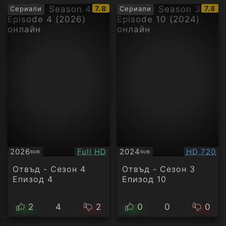
IMDb
IMDb
7.8
7.8
Сериали
Сериали
рейтинг:
рейти
Качество:
Качество
2026
Full HD
2024
HD 720
SUB
SUB
Субтитри
Субтитри
Отвъд - Сезон 4
Отвъд - Сезон 3
Епизод 4
Епизод 10
2
4
2
0
0
0