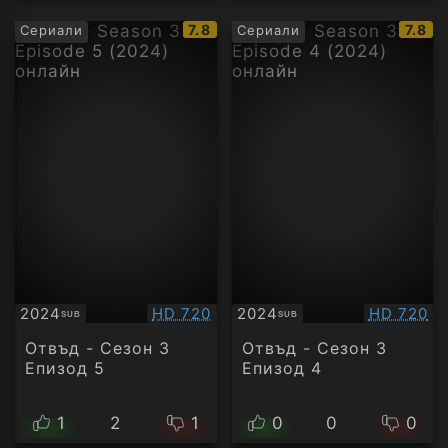
IMDb
IMDb
7.8
7.8
Сериали
Сериали
рейтинг:
рейти
Качество:
Качество
2024
HD 720
2024
HD 720
SUB
SUB
Субтитри
Субтитри
Отвъд - Сезон 3
Отвъд - Сезон 3
Епизод 5
Епизод 4
1
2
1
0
0
0