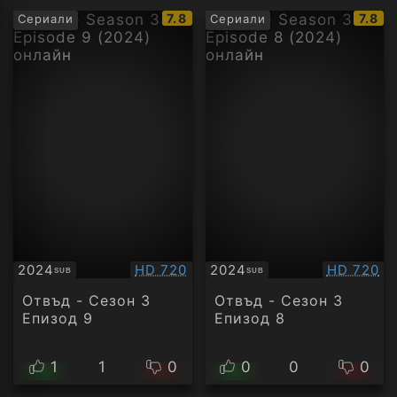
IMDb
IMDb
7.8
7.8
Сериали
Сериали
рейтинг:
рейти
Качество:
Качество
2024
HD 720
2024
HD 720
SUB
SUB
Субтитри
Субтитри
Отвъд - Сезон 3
Отвъд - Сезон 3
Епизод 9
Епизод 8
1
1
0
0
0
0