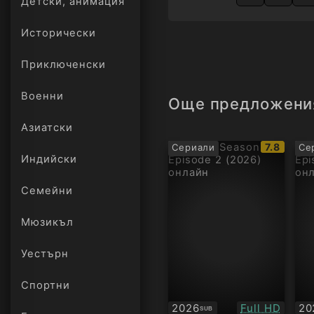
Детски, анимация
Исторически
Приключенски
Военни
Още предложени
Азиатски
IMDb
7.8
Сериали
Се
рейтинг:
Индийски
Семейни
Мюзикъл
Уестърн
Спортни
Качество:
2026
Full HD
20
SUB
Субтитри
Су