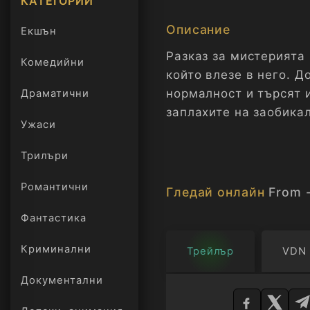
КАТЕГОРИИ
Описание
Екшън
Разказ за мистерията 
Комедийни
който влезе в него. Д
нормалност и търсят 
Драматични
заплахите на заобикал
Ужаси
Трилъри
онлайн
Романтични
Гледай онлайн
From -
Фантастика
Криминални
Трейлър
VDN
Изберете
Документални
плейър