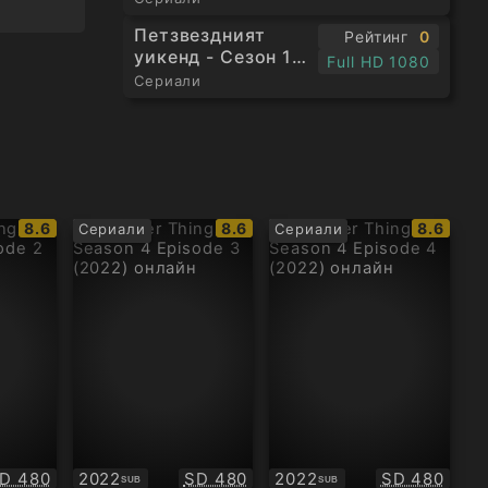
Петзвездният
Рейтинг
0
уикенд - Сезон 1
Full HD 1080
Епизод 4
Сериали
IMDb
IMDb
IMDb
8.6
8.6
8.6
Сериали
Сериали
рейтинг:
рейтинг:
рейтинг
ачество:
Качество:
Качество:
D 480
2022
SD 480
2022
SD 480
SUB
SUB
Субтитри
Субтитри