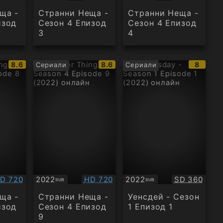
ща -
Странни Неща -
Странни Неща -
изод
Сезон 4 Епизод
Сезон 4 Епизод
3
4
IMDb
IMDb
IMDb
8.6
8.6
8
Сериали
Сериали
рейтинг:
рейтинг:
рейтин
ачество:
Качество:
Качество:
D 720
2022
HD 720
2022
SD 360
SUB
SUB
Субтитри
Субтитри
ща -
Странни Неща -
Уенсдей - Сезон
изод
Сезон 4 Епизод
1 Епизод 1
9