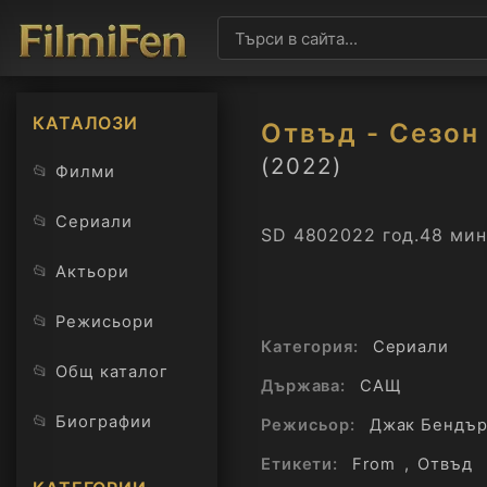
КАТАЛОЗИ
Отвъд - Сезон 
(2022)
📂
Филми
📂
Сериали
SD 480
2022 год.
48 мин
📂
Актьори
📂
Режисьори
Категория:
Сериали
📂
Общ каталог
Държава:
САЩ
📂
Биографии
Режисьор:
Джак Бендъ
Етикети:
From
,
Отвъд