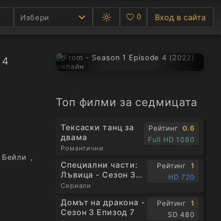
0
Вход в сайта
Избери
Превключване
Любими
между
тъмна
и
светла
Ф
 4
тема
С
Топ филми за седмицата
А
Р
Тексаски танц за
Рейтинг
0.6
двама
Full HD 1080
Романтични
C
 Бейли
,
Специални части:
Рейтинг
1
Лъвица - Сезон 3
HD 720
Епизод 1
Сериали
Домът на дракона -
Рейтинг
1
Сезон 3 Епизод 7
SD 480