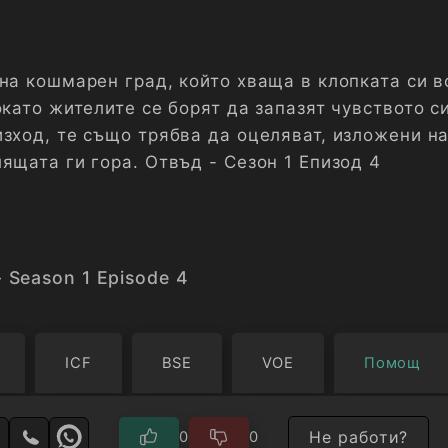
на кошмарен град, който хваща в клопката си в
окато жителите се борят да запазят чувството си
изход, те също трябва да оцеляват, изложени н
ящата ги гора. Отвъд - Сезон 1 Епизод 4
 Season 1 Episode 4
ICF
BSE
VOE
Помощ
Не работи?
0
0