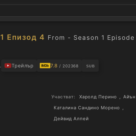
1 Епизод 4
From - Season 1 Episode
.
Трейлър
7.8
/ 202368
IMDb
SUB
Участват:
Харолд Перино
,
Айън
Каталина Сандино Морено
,
р
Дейвид Алпей