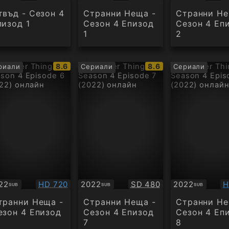
твъд - Сезон 4
Странни Неща -
Странни Не
пизод 1
Сезон 4 Епизод
Сезон 4 Еп
1
2
IMDb
IMDb
8.6
8.6
риали
Сериали
Сериали
рейтинг:
рейтинг:
Качество:
Качество:
К
22
HD 720
2022
SD 480
2022
H
SUB
SUB
SUB
бтитри
Субтитри
Субтитри
транни Неща -
Странни Неща -
Странни Не
езон 4 Епизод
Сезон 4 Епизод
Сезон 4 Еп
7
8