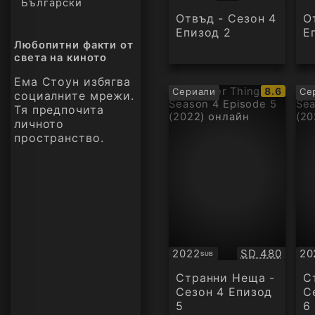
Български
Отвъд - Сезон 4
О
Епизод 2
Е
Любопитни факти от
света на киното
Ема Стоун избягва
IMDb
8.6
Сериали
Се
социалните мрежи.
рейтинг:
Тя предпочита
личното
пространство.
Качество:
2022
SD 480
20
SUB
Субтитри
Су
Странни Неща -
С
Сезон 4 Епизод
С
5
6