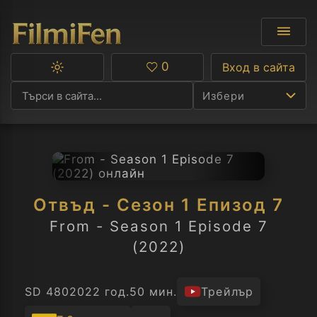
0
Вход в сайта
Превключване
Любими
между
Избери
тъмна
и
светла
тема
Ф
С
Отвъд - Сезон 1 Епизод 7
А
From - Season 1 Episode 7
(2022)
Р
C
SD 480
2022 год.
50 мин.
Трейлър