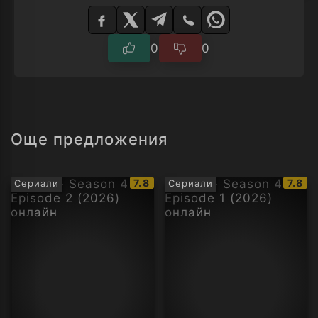
Изберете
плейър
0
0
Още предложения
IMDb
IMDb
7.8
7.8
Сериали
Сериали
рейтинг:
рейти