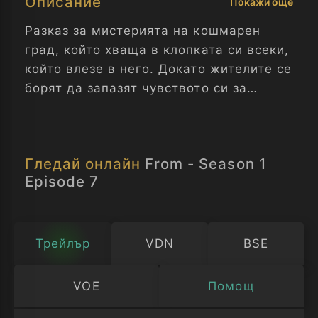
Описание
Покажи още
Разказ за мистерията на кошмарен
град, който хваща в клопката си всеки,
който влезе в него. Докато жителите се
борят да запазят чувството си за
нормалност и търсят изход, те също
трябва да оцеляват, изложени на
заплахите на заобикалящата ги гора.
Гледай онлайн
From - Season 1
Отвъд - Сезон 1 Епизод 7
Episode 7
Трейлър
VDN
BSE
VOE
Помощ