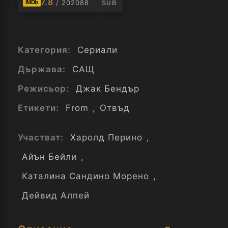
7.8
/ 202088
IMDb
SUB
Категория:
Сериали
Държава:
САЩ
Режисьор:
Джак Бендър
Етикети:
From
,
Отвъд
Участват:
Харолд Перино
,
Айън Бейли
,
Каталина Сандино Морено
,
Дейвид Алпей