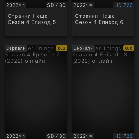
Качество:
Качество
2022
SD 480
2022
HD 720
SUB
SUB
Субтитри
Субтитри
Странни Неща -
Странни Неща -
Сезон 4 Епизод 5
Сезон 4 Епизод 6
IMDb
IMDb
8.6
8.6
Сериали
Сериали
рейтинг:
рейти
Качество:
Качество
2022
SD 480
2022
HD 720
SUB
SUB
Субтитри
Субтитри