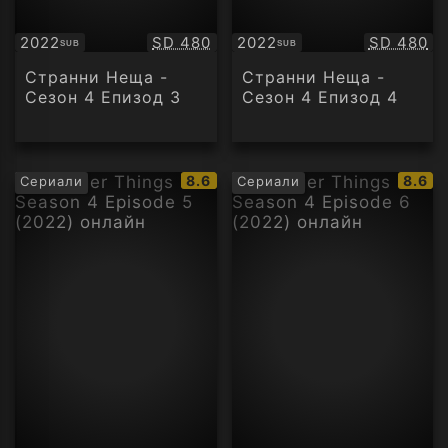
Качество:
Качество
2022
SD 480
2022
SD 480
SUB
SUB
Субтитри
Субтитри
Странни Неща -
Странни Неща -
Сезон 4 Епизод 3
Сезон 4 Епизод 4
IMDb
IMDb
8.6
8.6
Сериали
Сериали
рейтинг:
рейти