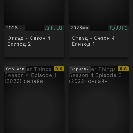
Качество:
Качество
2026
Full HD
2026
Full HD
SUB
SUB
Субтитри
Субтитри
Отвъд - Сезон 4
Отвъд - Сезон 4
Епизод 2
Епизод 1
IMDb
IMDb
8.6
8.6
Сериали
Сериали
рейтинг:
рейти