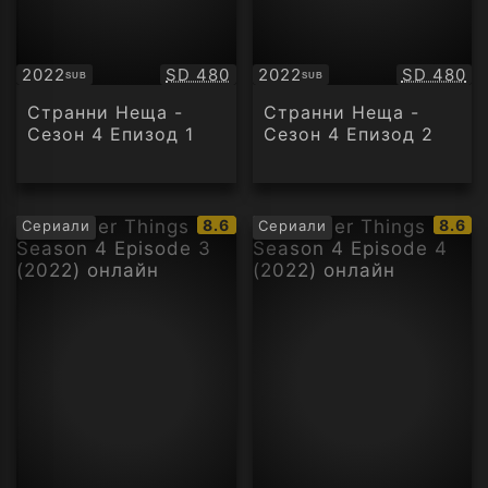
Качество:
Качество
2022
SD 480
2022
SD 480
SUB
SUB
Субтитри
Субтитри
Странни Неща -
Странни Неща -
Сезон 4 Епизод 1
Сезон 4 Епизод 2
IMDb
IMDb
8.6
8.6
Сериали
Сериали
рейтинг:
рейти