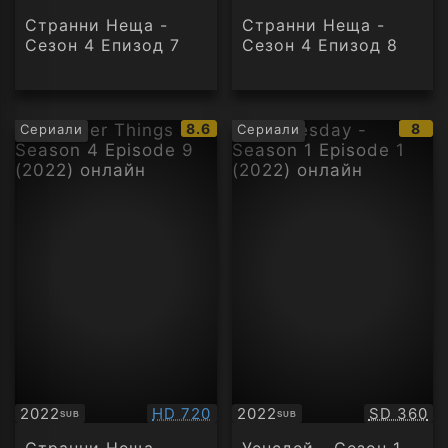
Странни Неща -
Странни Неща -
Сезон 4 Епизод 7
Сезон 4 Епизод 8
IMDb
IMD
8.6
8
Сериали
Сериали
рейтинг:
рейт
Качество:
Качество
2022
HD 720
2022
SD 360
SUB
SUB
Субтитри
Субтитри
Странни Неща -
Уенсдей - Сезон 1