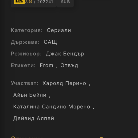
7.8
/ 202241
IMDb
SUB
Категория:
Сериали
Държава:
САЩ
Режисьор:
Джак Бендър
Етикети:
From
,
Отвъд
Участват:
Харолд Перино
,
Айън Бейли
,
Каталина Сандино Морено
,
Дейвид Алпей