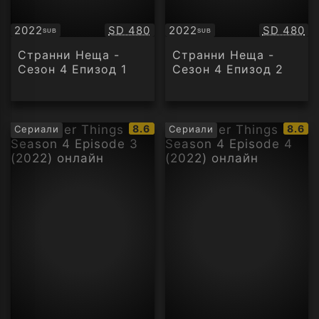
Качество:
Качество
2022
SD 480
2022
SD 480
SUB
SUB
Субтитри
Субтитри
Странни Неща -
Странни Неща -
Сезон 4 Епизод 1
Сезон 4 Епизод 2
IMDb
IMDb
8.6
8.6
Сериали
Сериали
рейтинг:
рейти