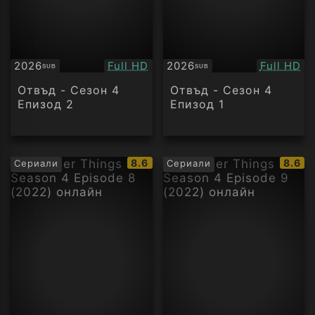
Качество:
Качество
2026
Full HD
2026
Full HD
SUB
SUB
Субтитри
Субтитри
Отвъд - Сезон 4
Отвъд - Сезон 4
Епизод 2
Епизод 1
IMDb
IMDb
8.6
8.6
Сериали
Сериали
рейтинг:
рейти