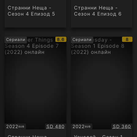
Странни Неща -
Странни Неща -
Сезон 4 Епизод 5
Сезон 4 Епизод 6
IMDb
IMD
8.6
8
Сериали
Сериали
рейтинг:
рейт
Качество:
Качество
2022
SD 480
2022
SD 360
SUB
SUB
Субтитри
Субтитри
Странни Неща -
Уенсдей - Сезон 1