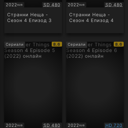
Качество:
Качество
2022
SD 480
2022
SD 480
SUB
SUB
Субтитри
Субтитри
Странни Неща -
Странни Неща -
Сезон 4 Епизод 3
Сезон 4 Епизод 4
IMDb
IMDb
8.6
8.6
Сериали
Сериали
рейтинг:
рейти
Качество:
Качество
2022
SD 480
2022
HD 720
SUB
SUB
Субтитри
Субтитри