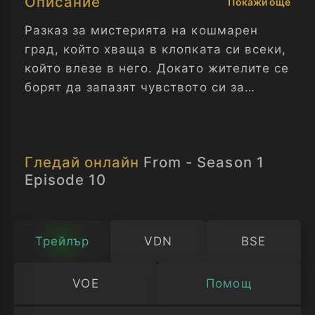
Описание
Покажи още
Разказ за мистерията на кошмарен
град, който хваща в клопката си всеки,
който влезе в него. Докато жителите се
борят да запазят чувството си за
нормалност и търсят изход, те също
трябва да оцеляват, изложени на
заплахите на заобикалящата ги гора.
Гледай онлайн
From - Season 1
Отвъд - Сезон 1 Епизод 10
Episode 10
Трейлър
VDN
BSE
VOE
Помощ