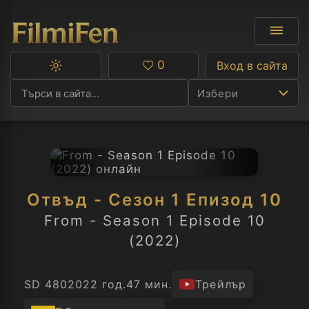
0
Вход в сайта
Превключване
Любими
между
Избери
тъмна
и
светла
тема
Ф
С
Отвъд - Сезон 1 Епизод 10
А
From - Season 1 Episode 10
(2022)
Р
C
SD 480
2022 год.
47 мин.
Трейлър