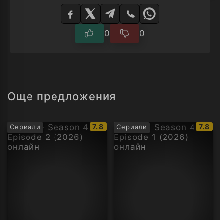
Изберете
плейър
0
0
Още предложения
IMDb
IMDb
7.8
7.8
Сериали
Сериали
рейтинг:
рейти