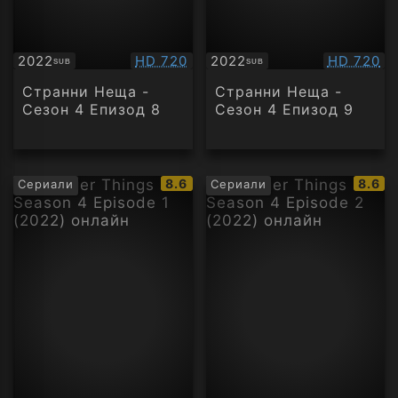
Качество:
Качество
2022
HD 720
2022
HD 720
SUB
SUB
Субтитри
Субтитри
Странни Неща -
Странни Неща -
Сезон 4 Епизод 8
Сезон 4 Епизод 9
IMDb
IMDb
8.6
8.6
Сериали
Сериали
рейтинг:
рейти