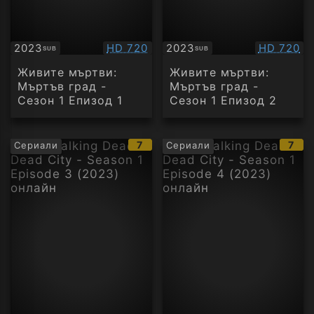
Качество:
Качество
2023
HD 720
2023
HD 720
SUB
SUB
Субтитри
Субтитри
Живите мъртви:
Живите мъртви:
Мъртъв град -
Мъртъв град -
Сезон 1 Епизод 1
Сезон 1 Епизод 2
IMDb
IMD
7
7
Сериали
Сериали
рейтинг:
рейт