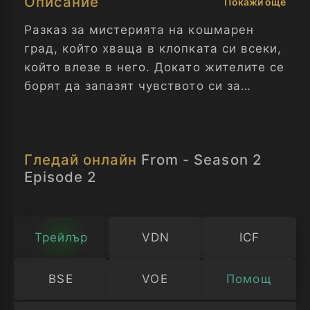
Описание
Покажи още
Разказ за мистерията на кошмарен
град, който хваща в клопката си всеки,
който влезе в него. Докато жителите се
борят да запазят чувството си за
нормалност и търсят изход, те също
трябва да оцеляват, изложени на
заплахите на заобикалящата ги гора.
Гледай онлайн
From - Season 2
Отвъд - Сезон 2 Епизод 2
Episode 2
Трейлър
VDN
ICF
BSE
VOE
Помощ