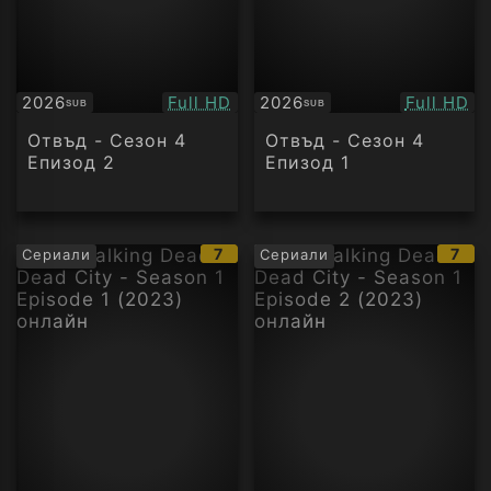
Качество:
Качество
2026
Full HD
2026
Full HD
SUB
SUB
Субтитри
Субтитри
Отвъд - Сезон 4
Отвъд - Сезон 4
Епизод 2
Епизод 1
IMDb
IMD
7
7
Сериали
Сериали
рейтинг:
рейт