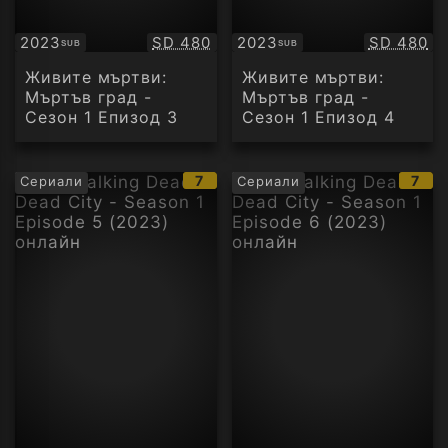
Качество:
Качество
2023
SD 480
2023
SD 480
SUB
SUB
Субтитри
Субтитри
Живите мъртви:
Живите мъртви:
Мъртъв град -
Мъртъв град -
Сезон 1 Епизод 3
Сезон 1 Епизод 4
IMDb
IMD
7
7
Сериали
Сериали
рейтинг:
рейт