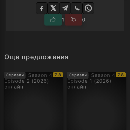
Изберете
плейър
1
0
Още предложения
IMDb
IMDb
7.8
7.8
Сериали
Сериали
рейтинг:
рейти