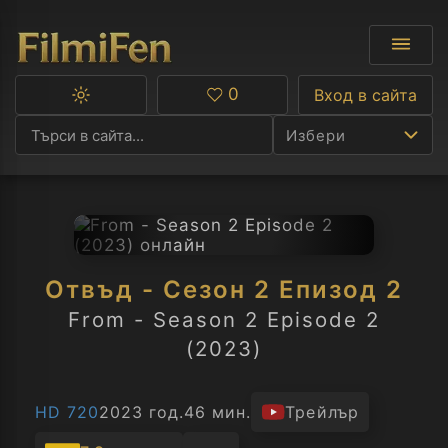
0
Вход в сайта
Превключване
Любими
между
Избери
тъмна
и
светла
тема
Ф
С
Отвъд - Сезон 2 Епизод 2
А
From - Season 2 Episode 2
(2023)
Р
C
HD 720
2023 год.
46 мин.
Трейлър