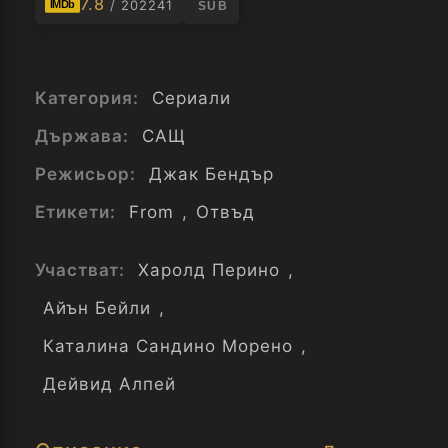
7.8
/ 202241
IMDb
SUB
Категория:
Сериали
Държава:
САЩ
Режисьор:
Джак Бендър
Етикети:
From
,
Отвъд
Участват:
Харолд Перино
,
Айън Бейли
,
Каталина Сандино Морено
,
Дейвид Алпей