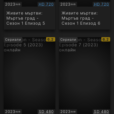
Качество:
Качество
2023
HD 720
2023
HD 720
SUB
SUB
Субтитри
Субтитри
Живите мъртви:
Живите мъртви:
Мъртъв град -
Мъртъв град -
Сезон 1 Епизод 5
Сезон 1 Епизод 6
IMDb
IMDb
6.2
6.2
Сериали
Сериали
рейтинг:
рейти
Качество:
Качество
2023
SD 480
2023
SD 480
SUB
SUB
Субтитри
Субтитри