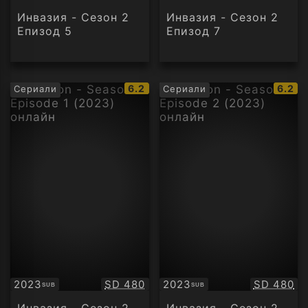
Инвазия - Сезон 2
Инвазия - Сезон 2
Епизод 5
Епизод 7
IMDb
IMDb
6.2
6.2
Сериали
Сериали
рейтинг:
рейти
Качество:
Качество
2023
SD 480
2023
SD 480
SUB
SUB
Субтитри
Субтитри
Инвазия - Сезон 2
Инвазия - Сезон 2