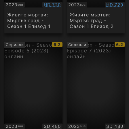
Качество:
Качество
2023
HD 720
2023
HD 720
SUB
SUB
Субтитри
Субтитри
Живите мъртви:
Живите мъртви:
Мъртъв град -
Мъртъв град -
Сезон 1 Епизод 1
Сезон 1 Епизод 2
IMDb
IMDb
6.2
6.2
Сериали
Сериали
рейтинг:
рейти
Качество:
Качество
2023
SD 480
2023
SD 480
SUB
SUB
Субтитри
Субтитри