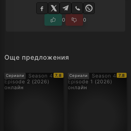
Изберете
плейър
0
0
Още предложения
IMDb
IMDb
7.8
7.8
Сериали
Сериали
рейтинг:
рейти