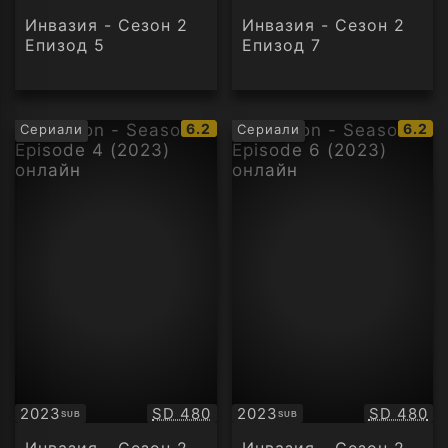
Инвазия - Сезон 2
Инвазия - Сезон 2
Епизод 5
Епизод 7
IMDb
IMDb
6.2
6.2
Сериали
Сериали
рейтинг:
рейти
Качество:
Качество
2023
SD 480
2023
SD 480
SUB
SUB
Субтитри
Субтитри
Инвазия - Сезон 2
Инвазия - Сезон 2