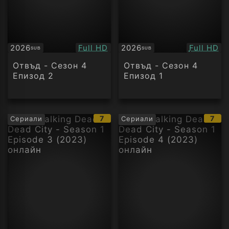
Качество:
Качество
2026
Full HD
2026
Full HD
SUB
SUB
Субтитри
Субтитри
Отвъд - Сезон 4
Отвъд - Сезон 4
Епизод 2
Епизод 1
IMDb
IMD
7
7
Сериали
Сериали
рейтинг:
рейт