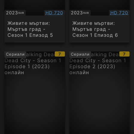
Качество:
Качество
2023
HD 720
2023
HD 720
SUB
SUB
Субтитри
Субтитри
Живите мъртви:
Живите мъртви:
Мъртъв град -
Мъртъв град -
Сезон 1 Епизод 5
Сезон 1 Епизод 6
IMDb
IMD
7
7
Сериали
Сериали
рейтинг:
рейт