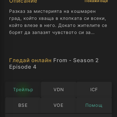
Описание
Покажи още
Разказ за мистерията на кошмарен
град, който хваща в клопката си всеки,
който влезе в него. Докато жителите се
борят да запазят чувството си за
нормалност и търсят изход, те също
трябва да оцеляват, изложени на
заплахите на заобикалящата ги гора.
Гледай онлайн
From - Season 2
Отвъд - Сезон 2 Епизод 4
Episode 4
Трейлър
VDN
ICF
BSE
VOE
Помощ