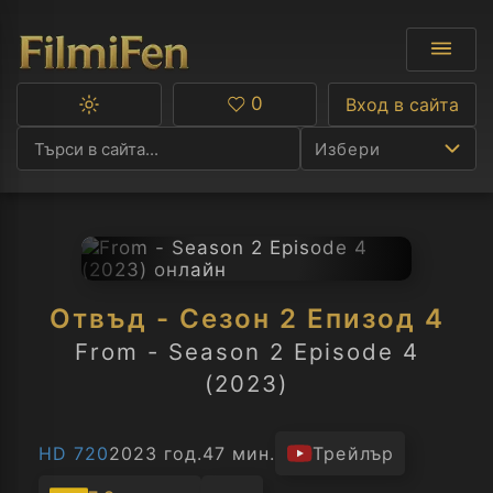
0
Вход в сайта
Превключване
Любими
между
Избери
тъмна
и
светла
тема
Ф
С
Отвъд - Сезон 2 Епизод 4
А
From - Season 2 Episode 4
(2023)
Р
C
HD 720
2023 год.
47 мин.
Трейлър