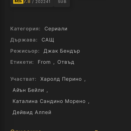
7.8
/ 202241
IMDb
SUB
Категория:
Сериали
Държава:
САЩ
Режисьор:
Джак Бендър
Етикети:
From
,
Отвъд
Участват:
Харолд Перино
,
Айън Бейли
,
Каталина Сандино Морено
,
Дейвид Алпей