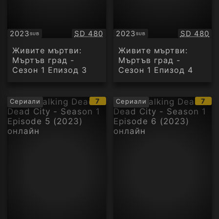
Качество:
Качество
2023
SD 480
2023
SD 480
SUB
SUB
Субтитри
Субтитри
Живите мъртви:
Живите мъртви:
Мъртъв град -
Мъртъв град -
Сезон 1 Епизод 3
Сезон 1 Епизод 4
IMDb
IMD
7
7
Сериали
Сериали
рейтинг:
рейт