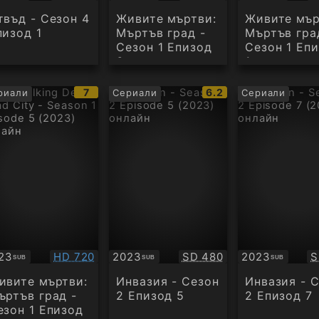
твъд - Сезон 4
Живите мъртви:
Живите мър
пизод 1
Мъртъв град -
Мъртъв гра
Сезон 1 Епизод
Сезон 1 Еп
6
1
IMDb
IMDb
7
6.2
риали
Сериали
Сериали
:
рейтинг:
рейтинг:
Качество:
Качество:
К
23
HD 720
2023
SD 480
2023
S
SUB
SUB
SUB
бтитри
Субтитри
Субтитри
ивите мъртви:
Инвазия - Сезон
Инвазия - 
ъртъв град -
2 Епизод 5
2 Епизод 7
езон 1 Епизод