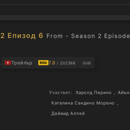
 2 Епизод 6
From - Season 2 Episode
.
Трейлър
7.8
/ 202368
IMDb
SUB
Участват:
Харолд Перино
,
Айън
Каталина Сандино Морено
,
р
Дейвид Алпей