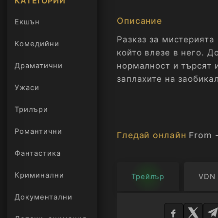
КАТЕГОРИИ
Описание
Екшън
Разказ за мистерията 
Комедийни
който влезе в него. Д
нормалност и търсят 
Драматични
заплахите на заобикал
Ужаси
Трилъри
онлайн
Романтични
Гледай онлайн
From 
Фантастика
Криминални
Трейлър
VDN
Изберете
Документални
плейър