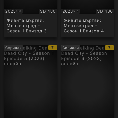
Качество:
Качество
2023
SD 480
2023
SD 480
SUB
SUB
Субтитри
Субтитри
Живите мъртви:
Живите мъртви:
Мъртъв град -
Мъртъв град -
Сезон 1 Епизод 3
Сезон 1 Епизод 4
IMDb
IMD
7
7
Сериали
Сериали
рейтинг:
рейт