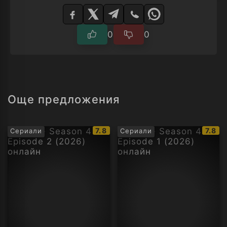
Изберете
плейър
0
0
Още предложения
IMDb
IMDb
7.8
7.8
Сериали
Сериали
рейтинг:
рейти