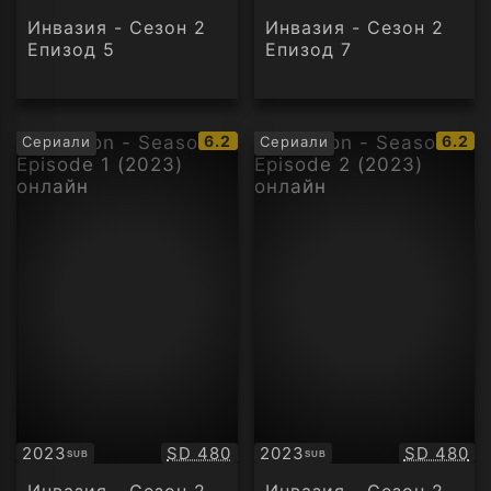
Инвазия - Сезон 2
Инвазия - Сезон 2
Епизод 5
Епизод 7
IMDb
IMDb
6.2
6.2
Сериали
Сериали
рейтинг:
рейти
Качество:
Качество
2023
SD 480
2023
SD 480
SUB
SUB
Субтитри
Субтитри
Инвазия - Сезон 2
Инвазия - Сезон 2