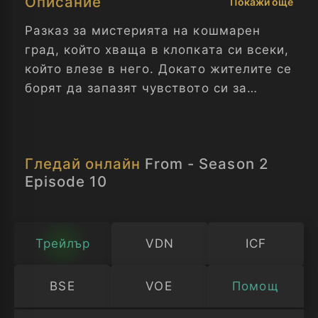
Описание
Покажи още
Разказ за мистерията на кошмарен
град, който хваща в клопката си всеки,
който влезе в него. Докато жителите се
борят да запазят чувството си за
нормалност и търсят изход, те също
трябва да оцеляват, изложени на
заплахите на заобикалящата ги гора.
Гледай онлайн
From - Season 2
Отвъд - Сезон 2 Епизод 10
Episode 10
Трейлър
VDN
ICF
BSE
VOE
Помощ