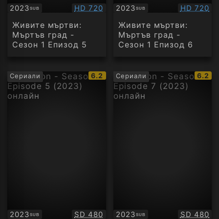
Качество:
Качество
2023
HD 720
2023
HD 720
SUB
SUB
Субтитри
Субтитри
Живите мъртви:
Живите мъртви:
Мъртъв град -
Мъртъв град -
Сезон 1 Епизод 5
Сезон 1 Епизод 6
IMDb
IMDb
6.2
6.2
Сериали
Сериали
рейтинг:
рейти
Качество:
Качество
2023
SD 480
2023
SD 480
SUB
SUB
Субтитри
Субтитри