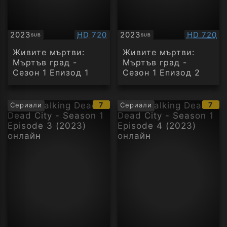
Качество:
Качество
2023
HD 720
2023
HD 720
SUB
SUB
Субтитри
Субтитри
Живите мъртви:
Живите мъртви:
Мъртъв град -
Мъртъв град -
Сезон 1 Епизод 1
Сезон 1 Епизод 2
IMDb
IMD
7
7
Сериали
Сериали
рейтинг:
рейт