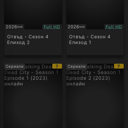
Качество:
Качество
2026
Full HD
2026
Full HD
SUB
SUB
Субтитри
Субтитри
Отвъд - Сезон 4
Отвъд - Сезон 4
Епизод 2
Епизод 1
IMDb
IMD
7
7
Сериали
Сериали
рейтинг:
рейт