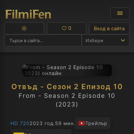
0
Вход в сайта
Превключване
Любими
между
Избери
тъмна
и
светла
тема
Ф
С
Отвъд - Сезон 2 Епизод 10
А
From - Season 2 Episode 10
(2023)
Р
C
HD 720
2023 год.
59 мин.
Трейлър