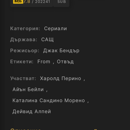
7.8
/ 202241
IMDb
SUB
Категория:
Сериали
Държава:
САЩ
Режисьор:
Джак Бендър
Етикети:
From
,
Отвъд
Участват:
Харолд Перино
,
Айън Бейли
,
Каталина Сандино Морено
,
Дейвид Алпей