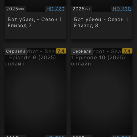
Качество:
Качество
2025
HD 720
2025
HD 720
SUB
SUB
Субтитри
Субтитри
Бот убиец - Сезон 1
Бот убиец - Сезон 1
Епизод 7
Епизод 8
IMDb
IMDb
7.4
7.4
Сериали
Сериали
рейтинг:
рейти