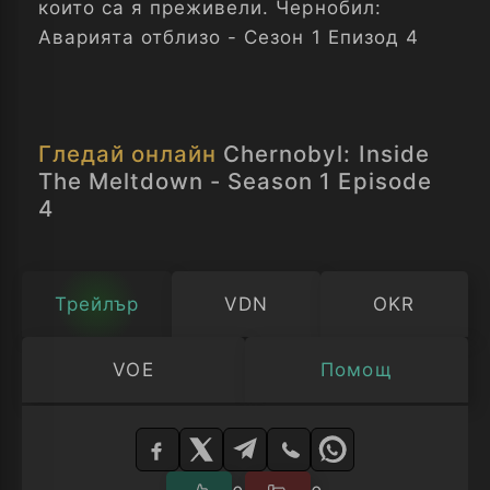
които са я преживели. Чернобил:
Аварията отблизо - Сезон 1 Епизод 4
Гледай онлайн
Chernobyl: Inside
The Meltdown - Season 1 Episode
4
Трейлър
VDN
OKR
VOE
Помощ
Изберете
плейър