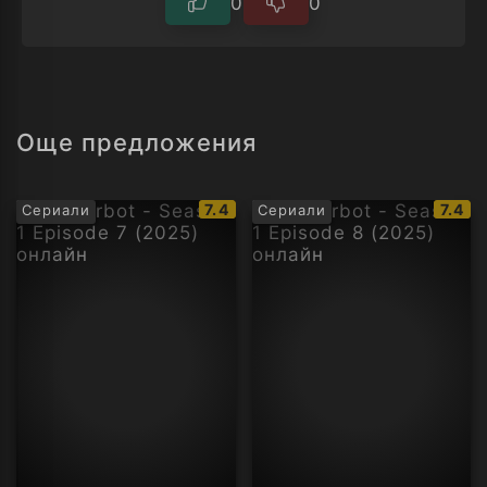
0
0
Още предложения
IMDb
IMDb
7.4
7.4
Сериали
Сериали
рейтинг:
рейти