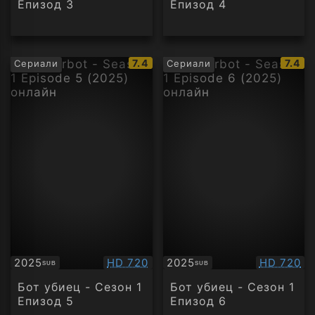
Епизод 3
Епизод 4
IMDb
IMDb
7.4
7.4
Сериали
Сериали
рейтинг:
рейти
Качество:
Качество
2025
HD 720
2025
HD 720
SUB
SUB
Субтитри
Субтитри
Бот убиец - Сезон 1
Бот убиец - Сезон 1
Епизод 5
Епизод 6