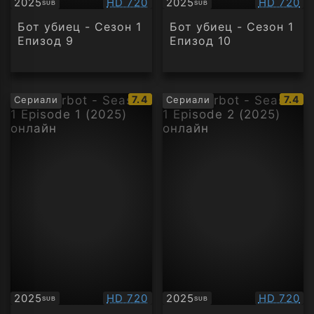
Качество:
Качество
2025
HD 720
2025
HD 720
SUB
SUB
Субтитри
Субтитри
Бот убиец - Сезон 1
Бот убиец - Сезон 1
Епизод 9
Епизод 10
IMDb
IMDb
7.4
7.4
Сериали
Сериали
рейтинг:
рейти
Качество:
Качество
2025
HD 720
2025
HD 720
SUB
SUB
Субтитри
Субтитри