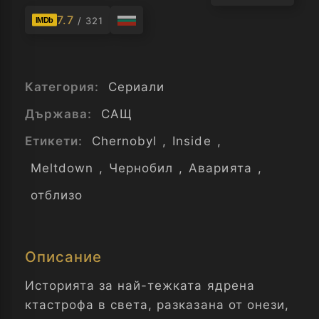
7.7
/ 321
IMDb
Категория:
Сериали
Държава:
САЩ
Етикети:
Chernobyl
,
Inside
,
Meltdown
,
Чернобил
,
Аварията
,
отблизо
Описание
Историята за най-тежката ядрена
ктастрофа в света, разказана от онези,