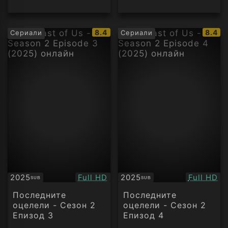
IMDb
IMDb
8.4
8.4
Сериали
Сериали
рейтинг:
рейти
Качество:
Качество
2025
Full HD
2025
Full HD
SUB
SUB
Субтитри
Субтитри
Последните
Последните
оцелели - Сезон 2
оцелели - Сезон 2
Епизод 3
Епизод 4