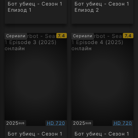
Бот убиец - Сезон 1
Бот убиец - Сезон 1
Епизод 1
Епизод 2
IMDb
IMDb
7.4
7.4
Сериали
Сериали
рейтинг:
рейти
Качество:
Качество
2025
HD 720
2025
HD 720
SUB
SUB
Субтитри
Субтитри
Бот убиец - Сезон 1
Бот убиец - Сезон 1