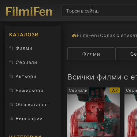
КАТАЛОЗИ
FilmiFen
»
Облак с етике
📂
Филми
Категория
Филми
Държав
Се
📂
Сериали
Всички филми с е
📂
Актьори
IMDb
📂
7.7
Режисьори
Сериали
Сери
рейтинг:
📂
Общ каталог
📂
Биографии