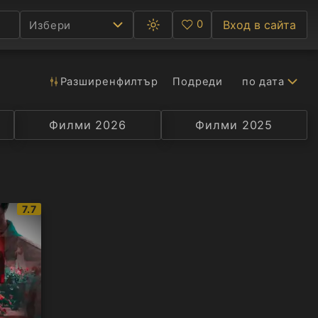
0
Вход в сайта
Избери
Превключване
Любими
между
тъмна
и
светла
Разширен
филтър
Подреди
по дата
Ф
тема
С
Филми 2026
Селекция
Превод
Филми 2025
Актьор
А
Р
IMDb
7.7
C
рейтинг: