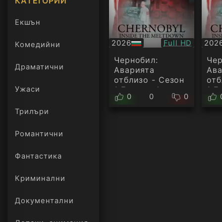
КАТЕГОРИИ
Екшън
Качество:
2026
Full HD
202
Комедийни
БГ
БГ
аудио
ауд
Чернобил:
Чер
Драматични
Аварията
Ав
отблизо - Сезон
отб
Ужаси
1 Епизод 4
1 Е
0
0
0
Трилъри
онлайн
Романтични
Фантастика
Криминални
Документални