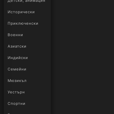
Детски, анимация
Исторически
Приключенски
Военни
Азиатски
Индийски
Семейни
Мюзикъл
Уестърн
Спортни