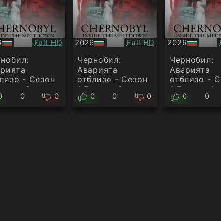
Качество:
Качество:
6
Full HD
2026
Full HD
2026
БГ
БГ
ио
аудио
аудио
нобил:
Чернобил:
Чернобил:
арията
Аварията
Аварията
лизо - Сезон
отблизо - Сезон
отблизо - 
пизод 3
1 Епизод 2
1 Епизод 1
0
0
0
0
0
0
0
0