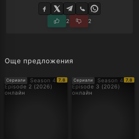
Изберете
плейър
2
2
Още предложения
IMDb
IMDb
7.8
7.8
Сериали
Сериали
рейтинг:
рейти