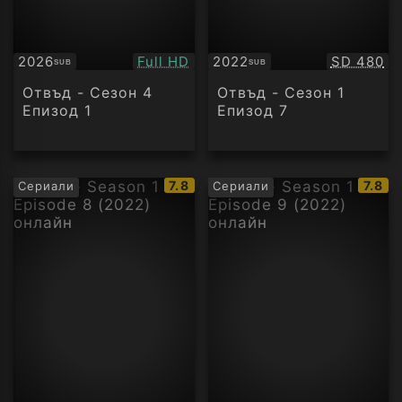
Качество:
Качество
2026
Full HD
2022
SD 480
SUB
SUB
Субтитри
Субтитри
Отвъд - Сезон 4
Отвъд - Сезон 1
Епизод 1
Епизод 7
IMDb
IMDb
7.8
7.8
Сериали
Сериали
рейтинг:
рейти