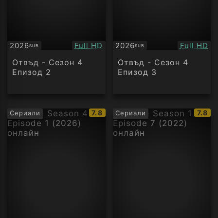
Качество:
Качество
2026
Full HD
2026
Full HD
SUB
SUB
Субтитри
Субтитри
Отвъд - Сезон 4
Отвъд - Сезон 4
Епизод 2
Епизод 3
IMDb
IMDb
7.8
7.8
Сериали
Сериали
рейтинг:
рейти