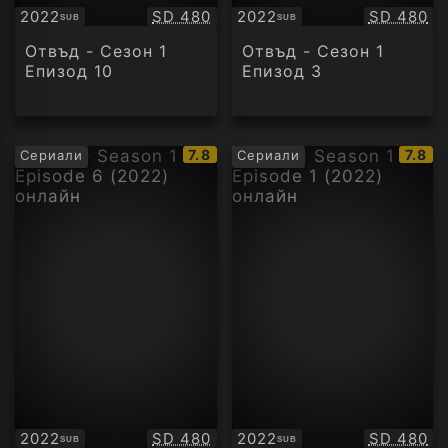
Качество:
Качество
2022
SD 480
2022
SD 480
SUB
SUB
Субтитри
Субтитри
Отвъд - Сезон 1
Отвъд - Сезон 1
Епизод 10
Епизод 3
IMDb
IMDb
7.8
7.8
Сериали
Сериали
рейтинг:
рейти
Качество:
Качество
2022
SD 480
2022
SD 480
SUB
SUB
Субтитри
Субтитри