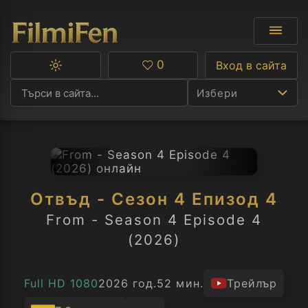
0
Вход в сайта
Превключване
Любими
между
Избери
тъмна
и
светла
тема
Ф
С
Отвъд - Сезон 4 Епизод 4
А
From - Season 4 Episode 4
(2026)
Р
C
Full HD 1080
2026 год.
52 мин.
Трейлър