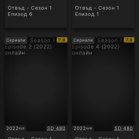
Отвъд - Сезон 1
Отвъд - Сезон 1
Епизод 6
Епизод 1
IMDb
IMDb
7.8
7.8
Сериали
Сериали
рейтинг:
рейти
Качество:
Качество
2022
SD 480
2022
SD 480
SUB
SUB
Субтитри
Субтитри
Отвъд - Сезон 1
Отвъд - Сезон 1