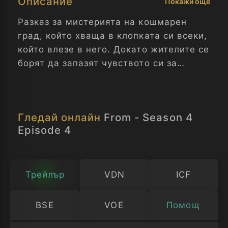
Описание
Покажи още
Разказ за мистерията на кошмарен
град, който хваща в клопката си всеки,
който влезе в него. Докато жителите се
борят да запазят чувството си за
нормалност и търсят изход, те също
трябва да оцеляват, изложени на
заплахите на заобикалящата ги гора.
Гледай онлайн
From - Season 4
Отвъд - Сезон 4 Епизод 4
Episode 4
Трейлър
VDN
ICF
BSE
VOE
Помощ