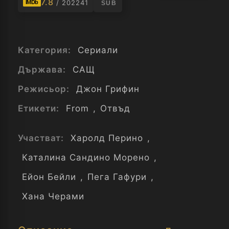
7.8
/ 202241
IMDb
SUB
Категория:
Сериали
Държава:
САЩ
Режисьор:
Джон Грифин
Етикети:
From
,
Отвъд
Участват:
Харолд Перино
,
Каталина Сандино Морено
,
Ейон Бейли
,
Пега Гафури
,
Хана Черами