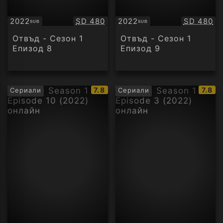
Качество:
Качество
2022
SD 480
2022
SD 480
SUB
SUB
Субтитри
Субтитри
Отвъд - Сезон 1
Отвъд - Сезон 1
Епизод 8
Епизод 9
IMDb
IMDb
7.8
7.8
Сериали
Сериали
рейтинг:
рейти