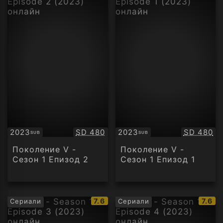
Качество:
Качество
2023
SD 480
2023
SD 480
SUB
SUB
Субтитри
Субтитри
Поколение V -
Поколение V -
Сезон 1 Епизод 2
Сезон 1 Епизод 1
IMDb
IMDb
7.6
7.6
Сериали
Сериали
рейтинг:
рейти