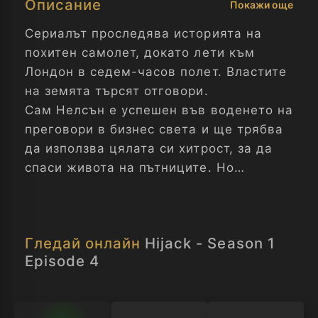
Описание
Покажи още
Сериалът проследява историята на
похитен самолет, докато лети към
Лондон в седем-часов полет. Властите
на земята търсят отговори.
Сам Нелсън е успешен във воденето на
преговори в бизнес света и ще трябва
да използва цялата си хитрост, за да
спаси живота на пътниците. Но
рисковата му стратегия може да се
окаже пагубна. Отвличане - Сезон 1
Епизод 4
Гледай онлайн
Hijack - Season 1
Episode 4