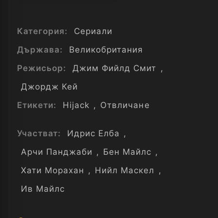
Категория:
Сериали
Държава:
Великобритания
Режисьор:
Джим Фийлд Смит
,
Джордж Кей
Етикети:
Hijack
,
Отвличане
Участват:
Идрис Елба
,
Арчи Панджаби
,
Бен Майлс
,
Хати Морахан
,
Нийл Маскел
,
Ив Майлс