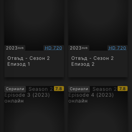
Качество:
Качество
2023
HD 720
2023
HD 720
SUB
SUB
Субтитри
Субтитри
Отвъд - Сезон 2
Отвъд - Сезон 2
Епизод 1
Епизод 2
IMDb
IMDb
7.8
7.8
Сериали
Сериали
рейтинг:
рейти