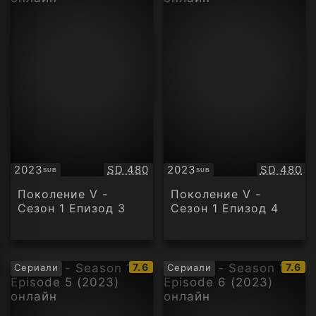
Качество:
Качество
2023
SD 480
2023
SD 480
SUB
SUB
Субтитри
Субтитри
Поколение V -
Поколение V -
Сезон 1 Епизод 3
Сезон 1 Епизод 4
IMDb
IMDb
7.6
7.6
Сериали
Сериали
рейтинг:
рейти