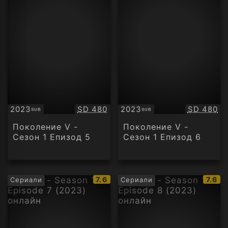
Качество:
Качество
2023
SD 480
2023
SD 480
SUB
SUB
Субтитри
Субтитри
Поколение V -
Поколение V -
Сезон 1 Епизод 5
Сезон 1 Епизод 6
IMDb
IMDb
7.6
7.6
Сериали
Сериали
рейтинг:
рейти