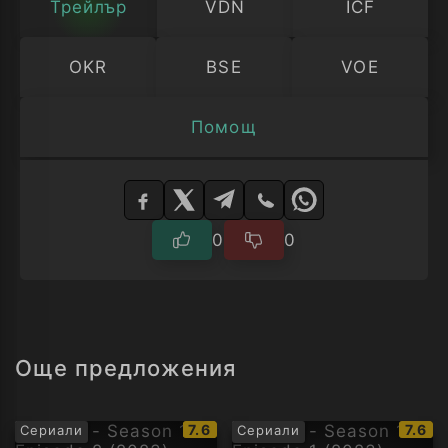
Трейлър
VDN
ICF
OKR
BSE
VOE
Помощ
Изберете
плейър
0
0
Още предложения
IMDb
IMDb
7.6
7.6
Сериали
Сериали
рейтинг:
рейти