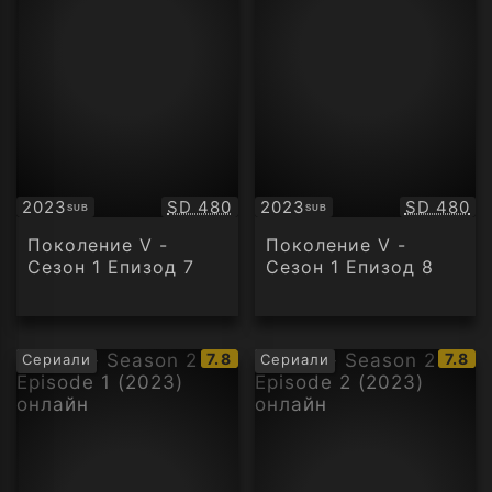
Качество:
Качество
2023
SD 480
2023
SD 480
SUB
SUB
Субтитри
Субтитри
Поколение V -
Поколение V -
Сезон 1 Епизод 7
Сезон 1 Епизод 8
IMDb
IMDb
7.8
7.8
Сериали
Сериали
рейтинг:
рейти