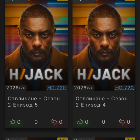
рейтинг:
рейти
Качество:
Качество
2026
HD 720
2026
HD 720
SUB
SUB
Субтитри
Субтитри
Отвличане - Сезон
Отвличане - Сезон
2 Епизод 5
2 Епизод 4
0
0
0
0
0
0
IMDb
IMDb