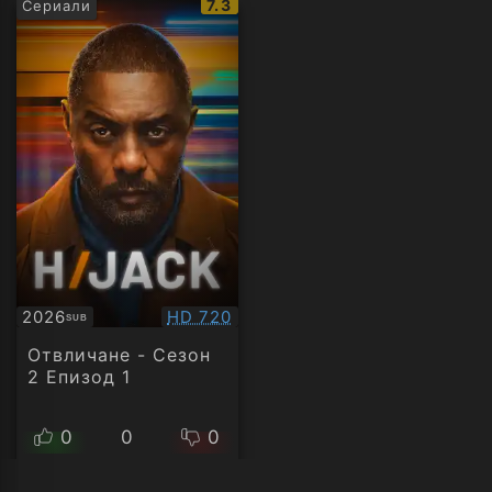
IMDb
7.3
Сериали
рейтинг:
Качество:
2026
HD 720
SUB
Субтитри
Отвличане - Сезон
2 Епизод 1
0
0
0