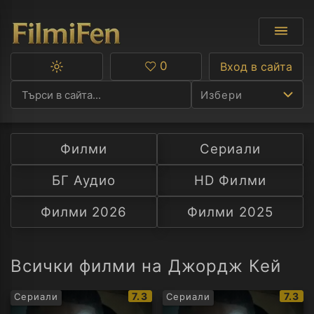
0
Вход в сайта
Превключване
Любими
между
Избери
тъмна
и
светла
тема
Филми
Сериали
Ф
БГ Аудио
HD Филми
С
Филми 2026
Филми 2025
А
Р
Всички филми на Джордж Кей
C
IMDb
IMDb
7.3
7.3
Сериали
Сериали
рейтинг:
рейти