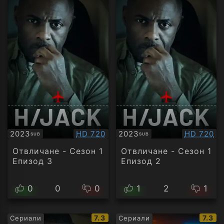
Качество:
Качество
2023
HD 720
2023
HD 720
SUB
SUB
Субтитри
Субтитри
Отвличане - Сезон 1
Отвличане - Сезон 1
Епизод 3
Епизод 2
0
0
0
1
2
1
IMDb
IMDb
7.3
7.3
Сериали
Сериали