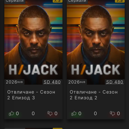
7.3
7.3
Сериали
Сериали
рейтинг:
рейти
Качество:
Качество
2026
SD 480
2026
SD 480
SUB
SUB
Субтитри
Субтитри
Отвличане - Сезон
Отвличане - Сезон
2 Епизод 3
2 Епизод 2
0
0
0
0
0
0