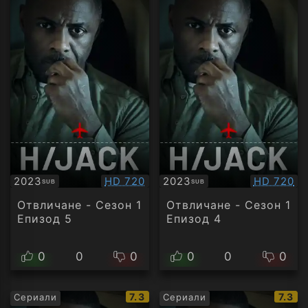
Качество:
Качество
2023
HD 720
2023
HD 720
SUB
SUB
Субтитри
Субтитри
Отвличане - Сезон 1
Отвличане - Сезон 1
Епизод 5
Епизод 4
0
0
0
0
0
0
IMDb
IMDb
7.3
7.3
Сериали
Сериали
рейтинг:
рейти