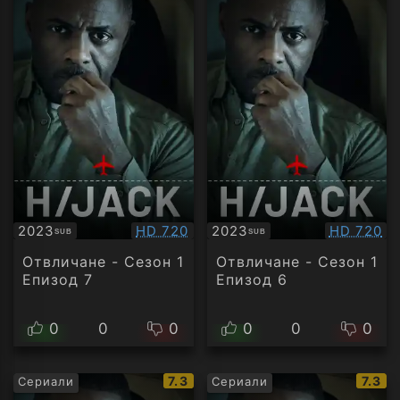
Качество:
Качество
2023
HD 720
2023
HD 720
SUB
SUB
Субтитри
Субтитри
Отвличане - Сезон 1
Отвличане - Сезон 1
Епизод 7
Епизод 6
0
0
0
0
0
0
IMDb
IMDb
7.3
7.3
Сериали
Сериали
рейтинг:
рейти