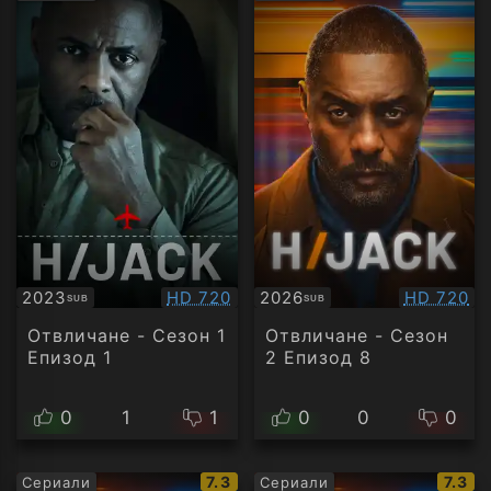
рейтинг:
рейти
Качество:
Качество
2023
HD 720
2026
HD 720
SUB
SUB
Субтитри
Субтитри
Отвличане - Сезон 1
Отвличане - Сезон
Епизод 1
2 Епизод 8
0
1
1
0
0
0
IMDb
IMDb
7.3
7.3
Сериали
Сериали