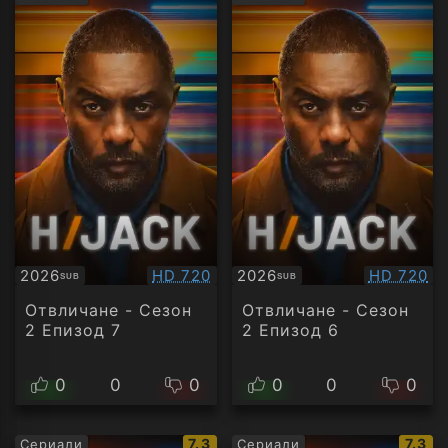
рейтинг:
рейти
Качество:
Качество
2026
HD 720
2026
HD 720
SUB
SUB
Субтитри
Субтитри
Отвличане - Сезон
Отвличане - Сезон
2 Епизод 7
2 Епизод 6
0
0
0
0
0
0
IMDb
IMDb
7.3
7.3
Сериали
Сериали